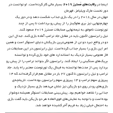
اینجا در
رقابت‌های مَسترز ۲۰۱۹
بسیار عالی کار کرده‌است. او توانست در
دور نخست مارک ویلیامز، قهرمان
جهان در سال ۲۰۱۸ را در یک بازی جذاب شکست دهد و در دور یک
چهارم‌نهایی نیز بَری هاوکینز را از پیش رو برداشت تا پس از چند
تورنومنت ناموفق به نیمه‌نهایی مسابقات مَسترز ۲۰۱۹ صعود کند.
نیل رابرتسون اکنون باید در مقابل جاد ترامپ آماده بازی کند. جدال این
دو در واقع نبرد دو تن از هجومی‌ترین بازیکنان دنیای اسنوکر است و همین
امر این بازی را بسیار جذاب کرده‌است. نیل رابرتسون در این مسابقات در
فاز هجومی بسیار نزدیک به استاندارد‌ های خود بازی کرده و توانسته
بِرِیک‌های سنگینی را ایجاد کند. رابرتسون اگر بتواند ترامپ را از پیش رو
بردارد پس از مدت‌ها توانسته به فینال یک تورنومنت معتبر راه یابد. جاد
ترامپ و نیل رابرتسون تا کنون ۲۷ بار در مقابل هم قرار گرفته‌اند که ۱۴
پیروزی سهم ترامپ و ۱۳ پیروزی سهم رابرتسون بوده‌است. تاریخچه‌ی
بازی‌های رو در روی دو بازیکن نیز نشان می‌دهد بازی بسیاز نزدیک و
جذابی را شاهد خواهیم‌ بود. پیش‌بینی مسابقات اسنوکر همیشه دوشوار
بوده‌است و با توجه به نمایش‌های فوق‌العاده هر دو بازیکن باید گفت بازی
به احتمال خیلی زیاد به فریم آخر کشیده خواهد شد.