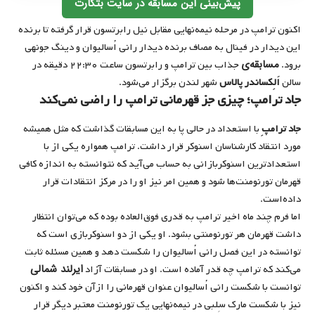
پیش‌بینی این مسابقه در سایت بتکارت
اکنون ترامپ در مرحله نیمه‌نهایی مقابل نیل رابرتسون قرار گرفته تا برنده
این دیدار در فینال به مصاف برنده دیدار رانی اُسالیوان و دینگ جونهی
مسابقه‌ی
برود.
جذاب بین ترامپ و رابرتسون ساعت ۲۲:۳۰ دقیقه در
سالن
اَلِکساندر پالاس
شهر لندن برگزار می‌شود.
جاد ترامپ؛ چیزی جز قهرمانی ترامپ را راضی نمی‌کند
جاد ترامپِ
با استعداد در حالی پا به این مسابقات گذاشت که مثل همیشه
مورد انتقاد کارشناسان اسنوکر قرار داشت. ترامپ همواره یکی از با
استعداد‌ترین اسنوکربازانی به حساب می‌آید که نتوانسته به اندازه کافی
قهرمان تورنومنت‌ها شود و همین امر نیز او را در مرکز انتقادات قرار
داده‌است.
اما فرم چند ماه اخیر ترامپ به قدری فوق‌العاده بوده که می‌توان انتظار
داشت قهرمان هر تورنومنتی بشود. او یکی از دو اسنوکربازی است که
توانسته در این فصل رانی اُسالیوان را شکست دهد و همین مسئله ثابت
ایرلند شمالی
می‌کند که ترامپ چه قدر آماده است. او در مسابقات آزاد
توانست با شکست رانی اُسالیوان عنوان قهرمانی را ازآن خود کند و اکنون
نیز با شکست مارک سِلبی در نیمه‌نهایی یک تورنومنت معتبر دیگر قرار