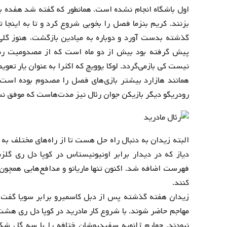
اول باشگاه انجام نشده است. همانطور که گفته شد هفده ب
گذشته بدست آورد و دوباره به میادین بازگشت، هنوز گلی ب
پیش گرفته بود بیش از دو ماه است که از مصدومیت رنج
نیست کی بازمی‌گردد. لوکا یوویچ که اکثرا به عنوان یار تع
همانند هازارد بیشتر بازی‌های فصل را مصدوم بوده است
رودریگو دیگر بازیکن جوان رئال نیز مدت‌هاست که موفق نش
البته زیدان به دنبال راه حل هست تا از راه‌های مختلف به 
دیاز که در دیدار برابر اونیونیستاس در کوپا دل ری گل
فهرست اضافه شد. اکنون تنها ماریانو و مدافع‌هایی همچون م
کنند.
زیدان هفته گذشته پس از دبل کاسمیرو برابر سویا گفت ک
مهاجم حاضر شوند. با شروع کار مادرید در کوپا دل ری هشت 
نبودند. چهارم ژانویه سفیدپوشان ختافه را با سه گل شکس