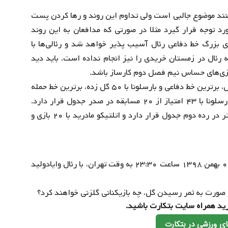
ی‌کنند موضوع جالبی است ولی تداوم این روند و رها کردن پست
د توجه قرار گیرد مثلا در صورتی که مدافعان به این روند
های بزرگ خط دفاعی رئال آسیب پذیر خواهد شد و رئالی‌ها با
 رئال در زمستان خریدی را نیز انجام نداده است. باید دید
بازی‌های حساس نیم فصل دوم کارساز باشد.
لازم به ذکر است در حال حاضر رئال مادرید با دریافت ۱۴ گل، برترین خط دفاعی و بارسلونا با ۵۰ گل زده، برترین خط حمله
لالیگا را در اختیار دارند. از شرایط جدول نیز بدانید که بارسلونا با ۴۳ امتیاز از ۲۰ مسابقه در صدر جدول قرار دارد.
رئال مادرید نیز با همین مقدار امتیاز و بنابر تفاضل گل کمتر در رده دوم جدول قرار دارد و اتلتیکو مادرید با ۲۰ بازی و
بازی‌ بعدی کهکشانی‌ها در هفته بیست و یکم لالیگا، فردا ۰۶ بهمن ۱۳۹۸ ساعت ۲۳:۳۰ به وقت تهران، با رئال وایادولید
در صورت به ثمر رسیدن گل، چه بازیکنانی گلزنی خواهند کرد؟
درید همراه سایت بتکارت باشید.
ی ورزشی در بتکارت