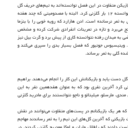
ازیکن متفاوت در این فصل توانسته‌اند به تیم‌های حریف گل
بزنند. کریم بنزما فصل را بخوبی شروع کرد و تا به اینجا توانسته ۱۲ بار گلزنی کرد. البته با مصدومیتی که چند هفته
ه ثمر نرسانده است. ادن هازارد که رویه خوبی را با بنزما
 می‌برد و تازه در تمرینات انفرادی شرکت کرده و مشخص
ویضی به میدان رفته نتوانسته کاری از پیش برد و گرت بیل نیز
. وینیسیوس جونیور که فصل بسیار بدی را سپری می‌کند و
ده گلی به ثمر برساند.
گل دست یابد و بازیکنانش این کار را انجام می‌دهند. براهیم
زنی کرد آخرین نفری بود که به عنوان هفدهمین نفر به این
ندی، مارسلو، میلیتائو و ناچو نتوانستند برای مادرید گلزنی
ه هر یک بازیکنانم در پست‌های متفاوت می‌توانند در نقش
بازیکنی که آخرین گل‌های این تیم را به ثمر رساندند مهاجم
ت دادند که رافائل واران و لوکا مودریچ گلزنی کردند. در