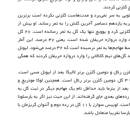
ن خوبی به سر نمی‌برد و مدت‌هاست گلزنی نکرده است برترین
به یازدهم دسامبر آخرین گلش را به ثمر رساند. او بیش از
همه به دیگر مهاجم‌ها کمک کرده است. گرت بیل سه بار گلزنی کرد و یوویچ تنها یک گل به ثمر رسانده است. ۲۷ گل
سفیدپوشان توسط بازیکنانی که در خط حمله حضور ندارند وارد دروازه حریفان شده است، یعنی ۴۷ درصد. این آمار
نسبت به بارسلونا کمی متفاوت است. ۱۴ گل آبی‌اناری‌ها توسط مهاجم‌ها به ثمر نرسیده است که ۳۲ درصد می‌شود. لیونل
س سوارس و آنتوان گریزمان در ادامه ۶۸ درصد گل‌های تیم کاتالانی را وارد دروازه حریفان کردند که همگی
ریم بنزما ۱۲ گله که بهترین گلزن رئال و دومین گلزن برتر لالیگا بعد از لیونل مسی است،
سرخیو راموس مدافع رئال با فاصله قابل توجه از بنزما با ۳ گل دومین گلزن برتر رئال است. همچنین لوکا مودریچ و
است که بعد از بنزما باید حداقل نام یک مهاجم دیگر در ثبت گل به
ده‌های بعدی جای گرفته‌اند. از این حیث نیز اگر به بارسلونا
نگاه کنیم لیونل مسی با ۱۴ گل، برترین گلزن بارسا و لالیگا است. لوییس سوارز با ۱۱ گل در رده دوم و آنتوان گریزمان با