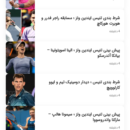
شرط بندی تنیس ایندین ولز ؛ مسابقه راجر فدرر و
هوبرت هورکاچ
4 دقیقه
پیش بینی تنیس ایندین ولز ؛ الینا اسویتولینا –
بیانکا آندرسکو
4 دقیقه
شرط بندی تنیس ؛ دیدار دومینیک تیم و ایوو
کارلوویچ
4 دقیقه
پیش بینی تنیس ایندین ولز ؛ سیمونا هالپ –
مارکتا واندروسووا
4 دقیقه