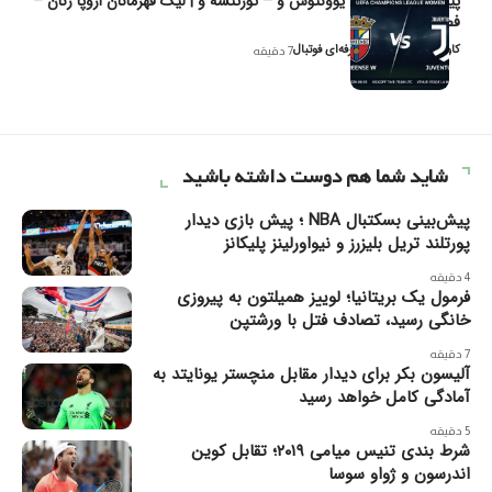
پیش‌بینی و تحلیل یوونتوس و – تورئنسه و | لیگ قهرمانان اروپا زنان –
فصل ۲۰۲۶
کاوه نیک‌فر، تحلیل‌گر حرفه‌ای فوتبال
7 دقیقه
شاید شما هم دوست داشته باشید
پیش‌بینی بسکتبال NBA ؛ پیش بازی دیدار
پورتلند تریل بلیزرز و نیواورلینز پلیکانز
4 دقیقه
فرمول یک بریتانیا؛ لوییز همیلتون به پیروزی
خانگی رسید، تصادف فتل با ورشتپن
7 دقیقه
آلیسون بکر برای دیدار مقابل منچستر یونایتد به
آمادگی کامل خواهد رسید
5 دقیقه
شرط بندی تنیس میامی ۲۰۱۹؛ تقابل کوین
اندرسون و ژواو سوسا