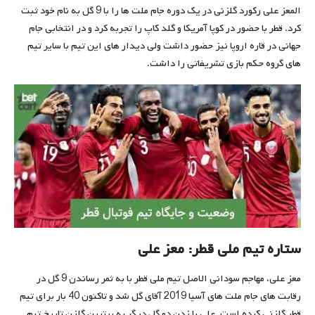
المعز علی رکورد گلزنی در یک دوره جام ملت ها را با 9 گل به نام خود ثبت
کرد. قطر با حضور در کوپا آمریکا و گلد کاپ را تجربه کرد و در انتخابی جام
جهانی در قاره اروپا نیز حضور داشت ولی دیدار های این تیم با سایر تیم
های گروه حکم بازی تشریفاتی را داشت.
ستاره تیم ملی قطر: معز علی
معز علی، مهاجم سودانی الاصل تیم ملی قطر با به ثمر رساندن 9 گل در
رقابت های جام ملت های آسیا 2019 آقای گل شد و تاکنون 40 بار برای تیم
قطر گلزنی کرده است. علی با زدن دو گل دیگر به برترین گلزن تاریخ تیم