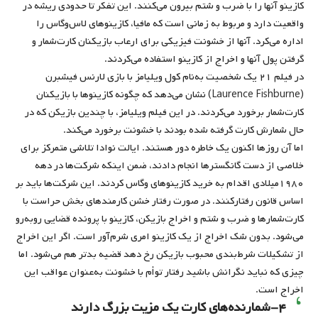
کازینو آنها را با ضرب و شتم بیرون می‌کنند. این تفکر تا حدودی ریشه در
واقعیت دارد و مربوط به زمانی است که مافیا، کازینوهای لاس‌وگاس را
اداره می‌کرد. آنها از خشونت فیزیکی برای ارعاب بازیکنان کارت‌شمار و
گرفتن پول آنها و اخراج از کازینو استفاده می‌کردند.
در فیلم ۲۱ یک شخصیت به‌نام کول ویلیامز با بازی لارنس فیشبرن
(Laurence Fishburne) نشان می‌دهد که چگونه کازینوها با بازیکنان
کارت‌شمار برخورد می‌کردند. در این فیلم ویلیامز، با چندین بازیکن که در
حال شمارش کارت گرفته شده بودند با خشونت برخورد می‌کند.
اما آن روزها اکنون یک خاطره دور هستند. ایالت نوادا تلاشی متمرکز برای
خلاصی از دست گانگسترها انجام دادند، ضمن اینکه شرکت‌ها در دهه
۱۹۸۰میلادی اقدام به خرید کازینوهای وگاس کردند. این شرکت‌ها باید بر
اساس قانون رفتارکنند. در صورت رفتار خشن کارمندهای‌ بخش حراست با
کارت‌شمارها و ضرب و شتم و اخراج بازیکن، کازینو با پرونده قضایی روبه‌رو
می‌شود. بدون شک اخراج از یک کازینو امری شرم‌آور است. اگر این اخراج
از تشکیلات شرط‌بندی محبوب بازیکن رخ دهد قضیه بدتر هم می‌شود. اما
چیزی که نباید نگرانش باشید رفتار توأم با خشونت به‌عنوان عواقب این
اخراج است.
۴-شمارنده‌های کارت یک مزیت بزرگ دارند