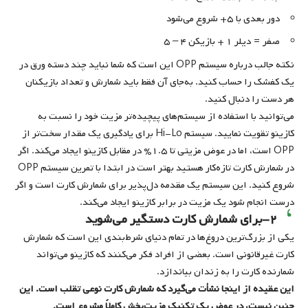
دور بعدی با ۵+ شروع می‌شود
صفر = دیلر ۱ + بازیکن ۴ – ۵
نکته جالب درباره سیستم OPP این است که شما نباید چند دسته ورق در
یک کفشک را حساب کنید. به‌جای آن فقط باید شمارش و تعداد بازیکنان
هر دست را دنبال کنید.
می‌توانید با استفاده از سیستم‌های پیچیده‌تر مزیت خود را نسبت به
کازینو تقویت نمایید. سیستم Hi-Lo برای یادگیری یک مقدار سخت‌تر از
OPP است، اما در عوض مزیتی تا ۱.۵% در مقابل کازینو ایجاد می‌کند. اگر
در شمارش کارت تازه‌کار هستید بهتر است در ابتدا با تمرین سیستم OPP
شروع کنید. این سیستم یک مقدمه دل‌پذیر برای شمارش کارت است و اگر
درست انجام شود یک مزیت در برابر کازینو ایجاد می‌کند.
۲-برای شمارش کارت دستگیر می‌شوید
یکی از بزرگ‌ترین دروغ‌ها در تمام دنیای شرط‌بندی این است که شمارش
کارت غیرقانونی است. بعضی از افراد فکر می‌کنند که کازینو می‌تواند
شمارنده کارت را به زندان بیاندازد.
این عقیده از اینجا نشأت می‌گیرد که شمارش کارت نوعی تقلب است. این
چنین نیست، در عوض یک تکنیک مزیت‌بخش کاملاً مشروع است.