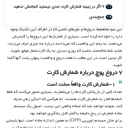
۷-اگر در زمینه شمارش کارت جدی نیستید انجامش ندهید
جمع‌بندی
این سوءتفاهم‌ها، دروغ‌ها و باورهای خاصی که در اطراف این تکنیک وجود
دارد را جاودانه کرده است. بسیاری از قماربازها این دروغ‌ها را گسترش
می‌دهند، به رغم این واقعیت که نمی‌دانند درباره چه چیزی حرف می‌زنند.
شاید شما علاقه‌مند باشید که روزی تبدیل به یک کارت‌شمار موفق شوید.
اگر چنین است، در این مطلب با هفت دروغ و واقعیت پنهان پشت آنها آشنا
شوید.
۷ دروغ پوچ درباره شمارش کارت
۱-شمارش کارت واقعاً سخت است
تعداد کمی از بازیکنان کارت‌ها را می‌شمارند. بسیاری تصور می‌کنند که فقط
نابغه‌ها قادر به شمارش کارت هستند. اما هرکسی که اندکی زمان صرف
کند، متوجه خواهد شد که مساله واقعی این نیست. اصول یک سیستم
ساده شمارش در پنج دقیقه یا کمتر قابل یادگیری خواهد بود.
برای مثال سیستم او‌پی‌پی (OPP) به همین اندازه ساده است. تنها بایستی
چند عنصر اصلی را بدانید تا به‌درستی از این استراتژی استفاده کنید.