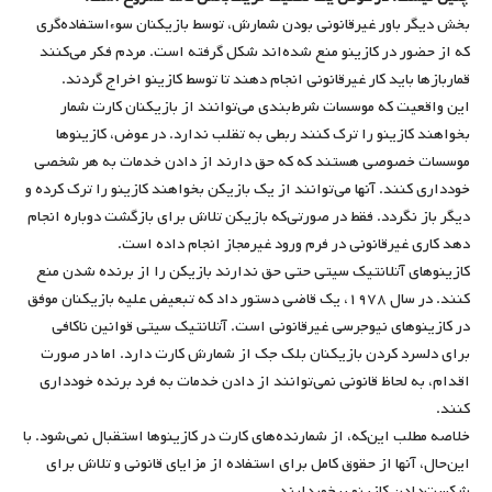
بخش دیگر باور غیرقانونی بودن شمارش، توسط بازیکنان سوءاستفاده‌گری
که از حضور در کازینو منع شده‌اند شکل گرفته است. مردم فکر می‌کنند
قماربازها باید کار غیرقانونی انجام دهند تا توسط کازینو اخراج گردند.
این واقعیت که موسسات شرط‌بندی می‌توانند از بازیکنان کارت شمار
بخواهند کازینو را ترک کنند ربطی به تقلب ندارد. در عوض، کازینوها
موسسات خصوصی هستند که که حق دارند از دادن خدمات به هر شخصی
خودداری کنند. آنها می‌توانند از یک بازیکن بخواهند کازینو را ترک کرده و
دیگر باز نگردد. فقط در صورتی‌که بازیکن تلاش برای بازگشت دوباره انجام
دهد کاری غیرقانونی در فرم ورود غیرمجاز انجام داده است.
کازینوهای آتلانتیک سیتی حتی حق ندارند بازیکن را از برنده شدن منع
کنند. در سال ۱۹۷۸، یک قاضی دستور داد که تبعیض علیه بازیکنان موفق
در کازینوهای نیوجرسی غیرقانونی است. آتلانتیک سیتی قوانین ناکافی
برای دلسرد کردن بازیکنان بلک‌ جک از شمارش کارت دارد. اما در صورت
اقدام، به لحاظ قانونی نمی‌توانند از دادن خدمات به فرد برنده خودداری
کنند.
خلاصه مطلب این‌که، از شمارنده‌های کارت در کازینوها استقبال نمی‌شود. با
این‌حال، آنها از حقوق کامل برای استفاده از مزایای قانونی و تلاش برای
شکست‌دادن کازینو برخوردارند.