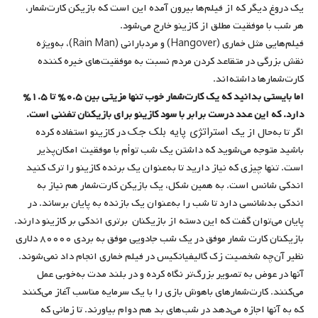
یک دروغ دیگر که از فیلم‌ها بیرون آمده این است که بازیکن کارت‌شمار،
هر شب با موفقیت مطلق از کازینو خارج می‌شود.
فیلم‌هایی مثل خماری (Hangover) و مردبارانی (Rain Man)، به‌ویژه
نقش بزرگی در متقاعد کردن مردم نسبت به موفقیت‌های خیره کننده
کارت‌شمارها داشته‌اند.
اما بایستی بدانید که یک کارت‌شمار خوب تنها مزیتی بین ۰.۵% تا ۱.۵%
دارد. که این عدد درست برابر با سود کازینو برای بازیکنان تفننی است.
استراتژی پایه بلک جک
اگر تا به‌حال از یک
در کازینو استفاده کرده
باشید متوجه می‌شوید که داشتن یک شب توأم با موفقیت امکان‌پذیر
است. تنها چیزی که نیاز دارید تا به‌عنوان یک برنده کازینو را ترک کنید
اندکی شانس است. به همین شکل، یک بازیکن کارت‌شمار هم نیاز به
اندکی بدشانسی دارد تا شب را به‌عنوان یک بازنده به پایان برساند. در
پایان می‌توان گفت که این دسته از بازیکنان برتری اندکی بر کازینو دارند.
بازیکنان کارت شمار موفق در یک شب جادویی موفق به بردی ۸۰۰۰۰ دلاری
نظیر آن‌چه شخصیت زک گالیفیانکیس در فیلم خماری انجام داد نمی‌شوند.
آنها در عوض به تصویر بزرگ‌تر نگاه کرده و در بلند مدت به‌خوبی عمل
می‌کنند. کارت‌شمارهای باهوش بازی را با یک سرمایه مناسب آغاز می‌کنند
که به آنها اجازه می‌دهد در شب‌های بد هم دوام بیاورند. تا زمانی که