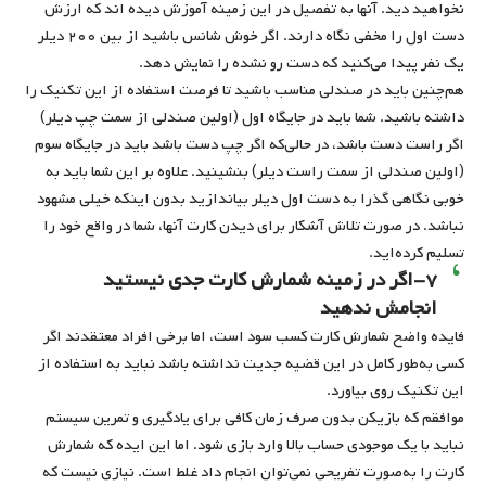
نخواهید دید. آنها به تفصیل در این زمینه آموزش دیده اند که ارزش
دست اول را مخفی نگاه دارند. اگر خوش شانس باشید از بین ۲۰۰ دیلر
یک نفر پیدا می‌کنید که دست رو نشده را نمایش دهد.
هم‌چنین باید در صندلی مناسب باشید تا فرصت استفاده از این تکنیک را
داشته باشید. شما باید در جایگاه اول (اولین صندلی از سمت چپ دیلر)
اگر راست دست باشد، در حالی‌که اگر چپ دست باشد باید در جایگاه سوم
(اولین صندلی از سمت راست دیلر) بنشینید. علاوه بر این شما باید به
خوبی نگاهی گذرا به دست اول دیلر بیاندازید بدون اینکه خیلی مشهود
نباشد. در صورت تلاش آشکار برای دیدن کارت آنها، شما در واقع خود را
تسلیم کرده‌اید.
۷-اگر در زمینه شمارش کارت جدی نیستید
انجامش ندهید
فایده واضح شمارش کارت کسب سود است، اما برخی افراد معتقدند اگر
کسی به‌طور کامل در این قضیه جدیت نداشته باشد نباید به استفاده از
این تکنیک روی بیاورد.
موافقم که بازیکن بدون صرف زمان کافی برای یادگیری و تمرین سیستم
نباید با یک موجودی حساب بالا وارد بازی شود. اما این ایده که شمارش
کارت را به‌صورت تفریحی نمی‌توان انجام داد غلط است. نیازی نیست که