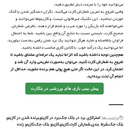
می‌توانید خود را با سرعت دیلر تطبیق دهید.
وقتی شروع به تمرین شمارش کارت می‌کنید، نگران دستگیر شدن یا کتک
خوردن نباشید. این تکنیک غیرقانونی نیست، و کازینوها نمی‌توانند و
نمی‌خواهند که بازیکن را مورد ضرب و شتم قرار دهند. بافرض شمارش
صحیح کارت، بایستی نسبت به نتایج آن واقع بین باشید. شما به احتمال
فراوان بلافاصله و شاید هرگز نتوانید یک برد شش رقمی به‌دست بیاورید.
اما می‌توانید یک درآمد خوب با کلاس کاری مناسب داشته باشید.
هم‌چنین توجه داشته باشید که الزاما نباید یک حرفه‌ای مشتاق باشید تا
شروع به شمارش کارت کنید. می‌توان به‌صورت تفریحی وارد آن شد و
امتحان کرد. در این حالت اگر حتی هیچ پولی هم برنده نشوید، حداقل از
انجام آن لذت برده‌اید.
پیش بینی بازی های ورزشی در بتکارت
استراتژی برد در بلک جک
برد در کازینو
برنده شدن در کازینو
برچسب‌‌ها:
بلک جک
شرط بندی
شمارش کارت
کازینو
کازینو بلک جک
کازینو زنده