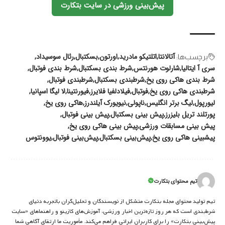
پیش‌بینی ورزشی در سایت بتکارت
آتالانتا
اتلتیکو مادرید
اورتون
بسکتبال
رئال سوسیداد
برچسب‌‌ها:
سری آ ایتالیا
شارلوت هورنتس
شرط بندی بسکتبال
شرط بندی فوتبال
شرط بندی هاکی روی یخ
شرطبندی بسکتبال
شرطبندی فوتبال
شرطبندی هاکی روی یخ
فوتبال
فیلادلفیا فلایرز
فیورنتینا
لا لیگا اسپانیا
لیورپول
لیگ برتر انگلیس
ناپولی
نیویورک آیلندرز
هاکی روی یخ
پورتلند تریل بلیزرز
پیش بینی بسکتبال
پیش بینی فوتبال
پیش بینی مسابقات ورزشی
پیش بینی هاکی روی یخ
پیشبینی هاکی روی یخ
پیش‌بینی بسکتبال
پیش‌بینی فوتبال
یوونتوس
تیم محتوای بتکارت
تیم تولید محتوای مجله بتکارت متشکل از نویسندگان و تحلیل‌گران باتجربه دنیای
شرط‌بندی است که هر روز تازه‌ترین اخبار ورزشی، آموزش‌های کازینو و راهنماهای «سایت
پیش‌بینی بتکارت» را برای کاربران ایرانی فراهم می‌کند. مأموریت ما ارتقای آگاهی شما