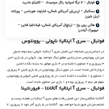
فوتبال – لا لیگا اسپانیا؛ رئال سوسیداد – اتلتیکو مادرید
بسکتبال – ان‌بی‌ای آمریکای شمالی؛ شارلوت هورنتس – پورتلند
تریل بلیزرز
هاکی روی یخ – ان‌اچ‌ال آمریکای شمالی؛ فیلادلفیا فلایرز –
نیویورک آیلندرز
فوتبال – سری آ ایتالیا؛ ناپولی – یوونتوس
در حساس‌ترین مسابقه این فصل سری آ ایتالیا، ناپولی تیم دوم جدول
میزبان یوونتوس صدرنشین مطلق لیگ خواهد بود. ناپولی در ۵ بازی اخیر
۳ پیروزی و ۲ مساوی داشته و در ۴ بازی موفق به بسته نگه داشتن
دروازه‌اش شده است. در سوی دیگر یوونتوس در ۵ بازی قبلی ۳ پیروزی،
۱ مساوی و ۱ شکست داشته است. در ۵ رویارویی قبلی ناپولی و یوونتوس،
سهم هر تیم ۲ پیروزی بوده و ۱ بازی نیز مساوی شده است.
فوتبال – سری آ ایتالیا؛ آتالانتا‫ – فیورنتینا
آتالانتا شگفتی‌ساز این فصل رقابت‌های سری آ ایتالیا در هفته بیست و
ششم میزبان فیورنتینا خواهد بود. آتالانتا در ۵ بازی آخر خود ۲ پیروزی، ۲