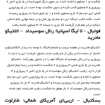
شکست و ۱ مساوی داشته است. در سوی دیگر فیورنتینا در ۵ بازی اخیر ۲
پیروزی و ۳ مساوی کسب کرده و بدون شکست بوده است. در ۵ رویارویی
قبلی این دو تیم ۴ بازی مساوی شده و ۱ بار فیورنتینا به پیروزی رسیده
است. نکته جالب اینکه این دو تیم ۵ روز قبل و در نیمه نهایی جام حذفی
ایتالیا برابر هم قرار گرفتند که بازی با نتیجه ۳-۳ مساوی خاتمه یافت.
فوتبال – لا لیگا اسپانیا؛ رئال سوسیداد – اتلتیکو
مادرید
اتلتیکو مادرید در هفته بیست و ششم لالیگا، با توجه به دیدار الکلاسیکو و
امتیاز از دست دادن یکی از دو رقیب صدر جدول، فرصت این را دارد با
پیروزی برابر رئال سوسیداد جایگاه خود را در جدول بهتر کند. اتلتیکو
مادرید در ۵ بازی قبلی ۳ پیروزی و ۲ شکست داشته و در رتبه دوم جدول
قرار دارد. رقیب اتلتیکو، رئال سوسیداد در ۵ بازی اخیر ۲ پیروزی و ۳
مساوی داشته و بدون شکست بوده است. در ۵ رویارویی اخیر این دو تیم
همیشه تیم میزبان به پیروزی رسیده و اتلتیکو مادرید ۳ بار به پیروزی
رسیده و رئال سوسیداد ۲ بار موفق به شکست رقیب قدرتمند خود شده
است.
بسکتبال – ان‌بی‌ای آمریکای شمالی؛ شارلوت