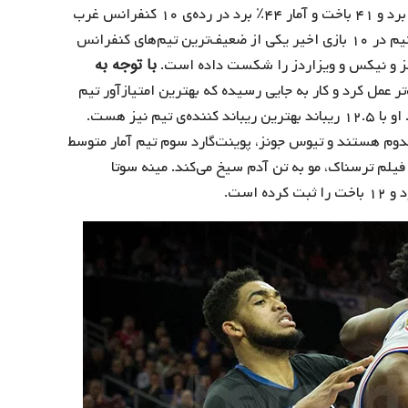
تیمی است که در قامت پلی‌آف نیست. این تیم اکنون با ۳۳ برد و ۴۱ باخت و آمار ۴۴٪ برد در رده‌ی ۱۰ کنفرانس غرب
قرار دارد و عدم صعودش به پلی‌آف قطعی شده است. این تیم در ۱۰ بازی اخیر یکی از ضعیف‌ترین تیم‌های کنفرانس
با توجه به
لیز و نیکس و ویزاردز را شکست داده است.
عمل کرد و کار به جایی رسیده که بهترین امتیازآور تیم
(متوسط ۲۵ امتیاز) سنتر تیم، یعنی کارل آنتونی تاونز است. او با ۱۲.۵ ریباند بهترین ریباند کننده‌ی تیم نیز هست.
دوم هستند و تیوس جونز، پوینت‌گارد سوم تیم آمار متوسط
زه‌ی یک فیلم ترسناک، مو به تن آدم سیخ می‌کند. مینه سوتا