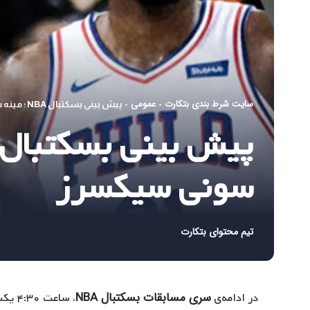
سایت شرط بندی بتکارت
عمومی
-
-
پیش بینی بسکتبال NBA ؛ مینه سوتا تیمبروولوز – فیلادلفیا سونی سیکسرز
سونی سیکسرز
تیم محتوای بتکارت
سری مسابقات بسکتبال NBA
در ادامه‌ی
، ساعت ۴:۳۰ یکشنبه ۱۱ فروردین ماه، تیم