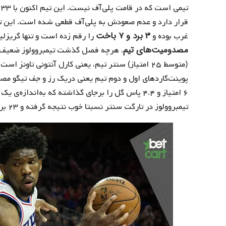
۳ برد و ۷ باخت
غرب بوده و
را رقم زده است و تنها گریز
مصدومیت‌های تیم
، هرچه فصل گذشت تیمبروولوز ضعیف‌تر 
پوینت‌گاردهای اول و دوم تیم یعنی دریک رز و جف تیگو مص
۶ امتیاز و ۴.۴ پاس گل را برجای گذاشته که به‌اندا
تیمبروولوز در تارگت سنتر نسبتا خوب نتیجه گرفته و ۲۳ برد و ۱۲ باخت را ثبت کرده است.