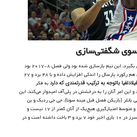
‌سوی شگفتی‌سازی
دو سال پیش کسی فکر نمی‌کرد فیلادلفیا یکباره چنین اوجی بگیرد. این تیم بازسازی شده بود ولی فصل ۸-۲۰۱۷ بود
که این تیم ۳۴٪ برد فصل قبل‌تر را به ۶۳٪ رساند و امسال هم رکورد پارسال را اندکی افزایش داده و با ۴۸ برد و ۲۷
یلادلفیا باتوجه به ترکیب قدرتمندی که دارد
به ‌فکر
 این امر آنان را به درخشش در پلی‌آف امیدوار می‌کند. این
N است. جوئل امبید، جیمی باتلر (بازیکن فصل قبل مینه سوتا)، جی جی ردیک و بن
سیمونز نام‌هایی هستند که هر حریفی را وحشت می‌اندازند و متوسط امتیازگیری هیچ‌یک از آنان کمتر از ۱۷ نیست و
هیچ‌کدام کمتر از متوسط ۵ ریباند رقم نزده‌اند. سونی سیکسرز در ۱۰ بازی اخیر خود ۷ برد و ۳ باخت داشته است و در