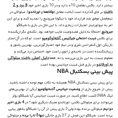
8 برد و 2
بیشتر دارد. باکس تفاضل 10+ دارد و در 10 بازی اخیر خود
باخت
بر جای گذارده است (باخت مقابل
اوکلاهما
و
اورلاندو
). میلواکی در
نیم‌فصل موفق شد قرارداد خود با نیکولا میروتیچ را تمدید کند و برای این
امر به نیواورلینز امتیازات زیادی داد. با این حال در بازی با شیکاگو
میروتیچ
احتمالاً به دلیل مصدومیت غایب خواهد بود. نکته‌ی نگران‌کننده
جیانیس آنته‌‌توکومپو
برای باکس
غیبت احتمالی
است. او که در آل‌استار
بازیکن اول کنفرانس شرق و در تیم خود امتیازآورترین، بهترین پاسور و
ریباندکننده است در ناحیه‌ی زانوی راست خود احساس درد می‌کند و
دلیل اصلی باخت میلواکی
معلوم نیست به این بازی می‌رسد یا نه. قطعاً
به اورلاندو
در بازی قبل غیبت جیانیس بوده است.
پیش بینی بسکتبال NBA
برای پیش بینی بسکتبال NBA همیشه به نکات مهم توجه داشته باشید.
پیش از شروع بازی از
وضعیت جیانیس آنته‌‌توکومپو
(یکی از بهترین‌های
لیگ NBA) کسب اطلاع کنید. در صورت غیبت جیانیس آیا شیکاگو بولز
می‌تواند برای میلواکی باکس، اورلاندو مجیک دیگری شود؟ در
4 بازی اخیر
دو تیم
میلواکی برنده بوده ولی 3 بازی پیش از آن را شیکاگو به‌طور پیاپی
برده است. شیکاگو این فصل از 27 بازی خانگی
تنها 5 تا را برده
و میلواکی