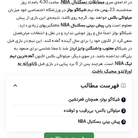
مسابقات بسکتبال NBA
در ادامه‌ی سری
، ساعت 4:30 بامداد روز
سه‌شنبه، 23 بهمن ماه تیم
شیکاگو بولز
در ورزشگاه اختصاصی خود میزبان
میلواکی باکس
خواهد بود. گرچه روی کاغذ، نتیجه‌ی این بازی از پیش
معلوم است ولی
پیش بینی بسکتبال
NBA
غافلگیریهای زیادی دارد.
شیکاگو بولز اصلاً حال و روز خوشی ندارد و در نقل و انتقالات میان‌فصل
سعی کرد از اکنون خود را برای سال آینده آماده کند. این تیم در بازی قبل
در شیکاگو
مغلوب واشنگتن وایزاردز
شد تا عملاً شانسی برای صعود به
پلی‌آف نداشته باشد. در سوی دیگر، میلواکی باکس اکنون
آماده‌ترین تیم
ناباورانه به
لیگ
NBA
است، هرچند پس از 6 برد پیاپی در بازی قبل
اورلاندو مجیک باخت
.
فهرست مطالب
شیکاگو بولز؛ همچنان قعرنشین
میلواکی باکس؛ بی‌رقیب و توفنده
پیش بینی بسکتبال NBA