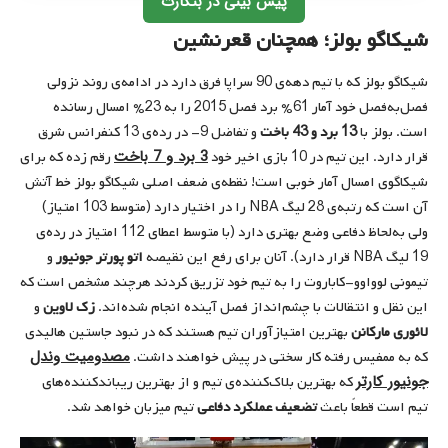
پیش بینی در بتکارت
شیکاگو بولز؛ همچنان قعرنشین
شیکاگو بولز که با تیم دهه‌ی 90 سراپا فرق دارد در ادامه‌ی روند نزولی
فصل‌به‌فصل خود آمار 61% برد فصل 2015 را به 23% امسال رسانده
است. بولز با
13 برد و 43 باخت
و تفاضل 9- در رده‌ی 13 کنفرانس شرق
3 برد و 7 باخت
قرار دارد. این تیم در 10 بازی اخیر خود
رقم زده که برای
شیکاگوی امسال آمار خوبی است! نقطه‌ی ضعف اصلی شیکاگو بولز خط آتش
آن است که رتبه‌ی 28 لیگ NBA را در اختیار دارد (متوسط 103 امتیاز)
ولی به‌لحاظ دفاعی وضع بهتری دارد (با متوسط اعطای 112 امتیاز در رده‌ی
19 لیگ NBA قرار دارد). آنان برای رفع این نقیصه
اتو پورتر جونیور
و
تیمونی لوواوو-کاباروت را به تیم خود تزریق کردند هرچند مشخص است که
این نقل و انتقالات با چشم‌انداز فصل آینده انجام شده‌اند.
زک لاوین
و
لائوری مارکانن
بهترین امتیازآوران تیم هستند که در نبود جاستین هالیدی
مصدومیت وندل
که به ممفیس رفته کار سختی در پیش خواهند داشت.
جونیور کارتر
که بهترین بلاک‌کننده‌ی تیم و از بهترین ریباندکننده‌های
تیم است قطعاً باعث
تضعیف
عملکرد دفاعی
تیم میزبان خواهد شد.