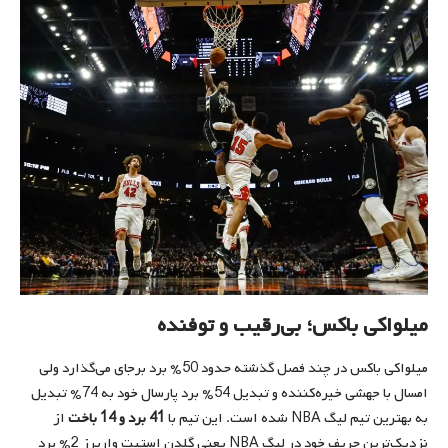
میلواکی باکس؛ بی‌رقیب و توفنده
میلواکی باکس در چند فصل گذشته حدود 50% برد برجای می‌گذارد ولی
امسال با جهشی خیره‌کننده و تبدیل 54% برد پارسال خود به 74% تبدیل
به بهترین تیم لیگ NBA شده است. این تیم با
41 برد و 14 باخت
از
نزدیک‌ترین حریف خود در لیگ NBA یعنی گلدن استیت واریرز 2% برد