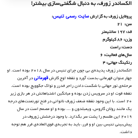
الکساندر زورف، به دنبال شگفتی‌سازی بیشتر!
سایت رسمی تنیس
پروفایل زورف به گزارش
:
سن: ۲۱
قد: ۱۹۷ سانتیمتر
وزن: ۸۶ کیلوگرم
دست: راست
سال‌های فعالیت: ۶
رنکینگ جهانی: ۴
الکساندر زورف پدیده‌ی بی چون چرای تنیس در سال ۲۰۱۸ بوده است. او
قهرمانی
چهار عنوان قهرمانی بدست آورد و نقطه اوج کارش
در آخرین
مرحله‌ی تور جهانی با شکست دادن راجر فدرر و نواک جکوویچ بوده است.
نقطه قوت او در سرویس زدن بوده و میانگین اشتباهاتش در هر بازی زیر
۲۰ است. با این وجود نقطه ضعف زورف ناتوانی در فتح تورنمنت‌های درجه
یک مانند رولان گاروس، ویمبلدون و … بوده و او مصمم است در سال
۲۰۱۹ این طلسم را پشت سر بگذارد. با وجود درخشش زوروف در
پیش‌بینی تنیس بین او و فرر، باید به تجربه‌ی فوق‌العاده‌ی فرر هم توجه
داشت.