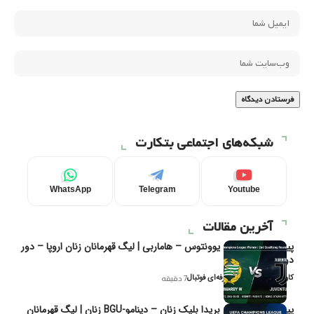
شبکه‌های اجتماعی بتکارت
WhatsApp
Telegram
Youtube
آخرین مقالات
پیش‌بینی و تحلیل یوونتوس – هاماربی | لیگ قهرمانان زنان اروپا – دور
دوم مرحله
کاوه نیک‌فر، تحلیل‌گر حرفه‌ای فوتبال
7 دقیقه
پیش‌بینی و تحلیل بریدا بلیک زنان – دینامو-BGU زنان | لیگ قهرمانان