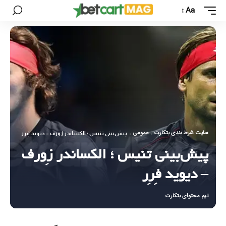
Aa
سایت شرط بندی بتکارت
عمومی
-
-
پیش‌بینی تنیس ؛ الکساندر زِورف – دیوید فِرِر
پیش‌بینی تنیس ؛ الکساندر زِورف
– دیوید فِرِر
تیم محتوای بتکارت