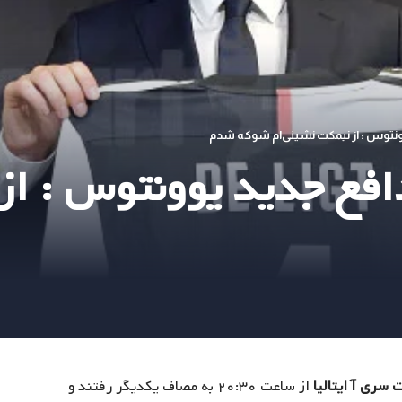
ونتوس : از نیمکت نشینی‌ام شوکه شدم
فع جدید یوونتوس : از
سری آ ایتالیا
از ساعت ۲۰:۳۰ به مصاف یکدیگر رفتند و