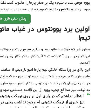
یووه موفق شد با نتیجه یک بر صفر پارما را مغلوب کند. نکت
یووه از جمله
ماتیاس ده لیخت
بود که این قضیه برای او تعج
پیش بینی بازی ها
اولین برد یوونتوس در غیاب مائو
تیم!
همان طور که خواندید مائوریسیو ساری سرمربی تیم یوونتوس
این تیم در سری آ نتوانست شاگردانش را در کنار زمین همرا
آمدند.
فابیو مارسکا بر عهده داشت. برای یوونتوس جورجه کیه لین
در این بازی بازیکنان جدید یوونتوس با نظر مائوریسیو ساری
ده لیخت نیز مدافع جدید یووه از این قاعده مستثنی نبود و
انتظار نداشتم که در بازی اول بر روی نیمکت بنشینم
نیز خبری از نیمکت نشینی ام وجود نداشت یعنی در 