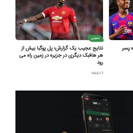
عمومی
 پسر
نتایج عجیب یک گزارش؛ پل پوگبا بیش از
هر هافبک دیگری در جزیره در زمین راه می
رود
3 دقیقه