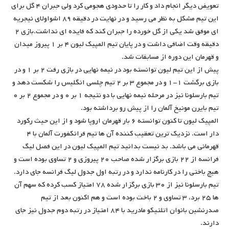
تعویض دیگر انجام داد و کار را تا حدودی هجومی کرد ولی جبران ۴ گل برای
این تیم مشکل به نظر می رسید و در نهایت در دقیقه ۸۹ اشواولای نیجریه
ای موفق شد یکی از گل خورده را جبران کند که فایده ای نداشت.بازی ۲
دقیقه وقت اضافی داشت و در پایان تیم المپیک لیون ۴ بر ۱ پیروز میدان
و قهرمان این دوره از مسابقات شد.
پیش از این تیم لیون توانسته بود در نیمه نهایی در بازی رفت ۲ بر ۱ و در
بازی برگشت ۱-۱ و در مجموع ۳ بر ۲ تیم چلسی انگلیس را شکست دهد و
تیم بارسلونا نیز در مرحله نیمه نهایی با دو نتیجه ۱ بر ۰ و در مجموع ۲ بر ۰
تیم بایرن مونیخ آلمان را از پیش رو برداشته بود.
المپیک لیون تا کنون توانسته ۶ بار قهرمان اروپا شود و از این حیث رکورد
دار است. نزدیک ترین تعقیب کننده آن ها تیم فرانکفورت آلمان با ۴
قهرمانی می باشد. بد نیست بدانید تیم المپیک لیون در این فصل لیگ
فرانسه از ۲۲ بازی برگزار شده صاحب ۲۰ پیروزی و ۲ تساوی بوده است و
هیچ باختی را در کارنامه ندارد و در رتبه اول جدول لیگ فرانسه جای دارد.
تیم بارسلونا نیز از ۳۰ بازی برگزار شده ۷۸ امتیاز کسب کرده که سهم آن
ها ۲۵ برد، ۳ تساوی و ۲ باخت بوده است و هم اکنون بعد از تیم
صدرنشین بانوان اتلتیکو مادرید با ۸۴ امتیاز در رتبه دوم جدول نیز جای
دارند.