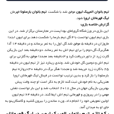
تیم بانوان المپیک لیون
موفق شد با شکست
تیم بانوان بارسلونا
قهرمان
لیگ قهرمانان اروپا
شود.
گزارش خلاصه بازی:
این بازی در ورزشگاه گروپامای بوداپست در مجارستان برگزار شد. در این
بازی تیم لیون توانست با ۴ گل تیم بارسا را شکست دهد.برای لیون ابتدا
ماروزان در دقیقه ۵ موفق شد گل اول را به ثمر برساند و در دقیقه ۱۴ آدا
هگربرگ گل دوم را برای تیم اش به ثمر رساند. دو دقیقه بعد این بازیکن
کارت زرد از داور دریافت کرد و ۳ دقیقه بعد مجددا موفق به گلزنی برای
تیم اش و دومین گل خودش شد. وندی رینارد نیز از تیم لیون در دقیقه
۲۵ با کارت زرد جریمه شد و مجددا هگر برگ در دقیقه ۳۰ دروازه تیم
بارسلونا را باز کرد و بدین ترتیب توانست در فینال لیگ قهرمانان اروپا
هتریکی به نام خودش ثبت کند لازم به ذکر است او چند وقت پیش
بهترین بازیکن جهان در سال ۲۰۱۸ انتخاب شد و این بار توانست نقش
مهمی را در پیروزی و قهرمانی تیم اش ایفا کند. در دقیقه ۶۴ تیم لیون
اولین تعویض خود را انجام داد، ون د ساندن را بیرون کشید و کاسکارینو به
جای او به میدان آمد.
یکه تازی تیم بانوان المپیک لیون در لیگ قهرمانان