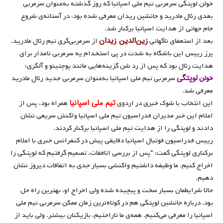
خولن لوپتگی سرمربی تیم ملی اسپانیا که روز گذشته به‌عنوان سرمربی
بعدی رئال مادرید و جانشین ریدان معرفی شده بود، در آستانه‌ی شروع
جام جهانی از هدایت اسپانیا برکنار شد.
زین‌الدین زیدان
بعد از استعفای ناگهانی
از سرمربی‌گری تیم رئال مادرید،
پرز رییس این باشگاه به شدت در پی استخدام یه سرمربی نامدار برای
هدایت رئال بود که پس از رد شن گزینه‌هایی مانند پوچتینو و آلگری؛
لوپتگی
خولن
سرمربی تیم ملی اسپانیا به‌عنوان سرمربی جدید رئال مادرید
معرفی شد.
تیم ملی اسپانیا
این انتخاب با شوک خبری در اردوی
همراه بود، پس از
اعلام این خبر مدیران فدراسیون تیم ملی اسپانیا واکنش سریعی نشان
دادند و لوپتگی را از هدایت تیم ملی اسپانیا برکنار کردند.
رییس فدراسیون فوتبال اسپانیا دقایقی پیش در کنفرانس خبری با اعلام
برکناری لوپتگی گفت: “پس از بررسی اتافقات، تصمیم گرفتیم که لوپتگی را
اخراج کنیم. ما وظیفه داشتیم واکنشی بسیار جدی به اتفاقات دیروز نشان
دهیم.
حالا شرایطمان بسیار سخت و پیچیده شده ولی اخراج او، بهترین راه حل
بود. درباره جانشین لوپتگی هم در کوتاه‌ترین زمان ممکن سرمربی تیم ملی
اسپانیا را معرفی می‌کنیم. همه‌ی ما ناراحتیم، بازیکنان بیشتر. ولی باید از