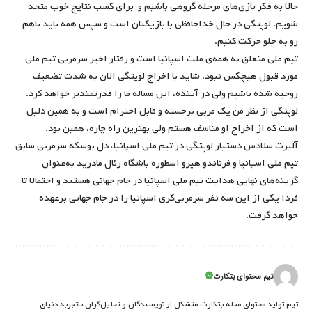
حالا به فکر بازی‌های مرحله گروهی باشیم و برای کسب نتایج خوب متحد
شویم. لوپتگی در حال خداحافظی با بازیکنان است و سپس همه باید باهم
رو به جلو حرکت کنیم.
تیم ملی متعلق به همه‌ی ملت اسپانیا است و رفتار اخیر سرمربی تیم ملی
مورد قبول هیچکس نبود. شاید با اخراج لوپتگی الان به شدت تضعیف
روحیه شده باشیم ولی در آینده، این مساله ما را قدرتمندتر خواهد کرد.
لوپتگی از نظر من یک مربی برجسته و قابل احترام است و به همین دلیل
است که از اخراج او متاسف هستم ولی بهترین راه چاره، همین بود.
آلبرت سلادس دستیار لوپتگی در تیم ملی اسپانیا، دل بوسکه سرمربی سابق
تیم ملی اسپانیا و فرناندو هیرو اسطوره باشگاه رئال مادرید به‌عنوان
گزینه‌های نهایی هدایت تیم ملی اسپانیا در جام جهانی هستند و احتمالا تا
فردا یکی از این سه نفر سرمربی‌گری اسپانیا را در جام جهانی برعهده
خواهد گرفت.
تیم محتوای بتکارت
تیم تولید محتوای مجله بتکارت متشکل از نویسندگان و تحلیل‌گران باتجربه دنیای