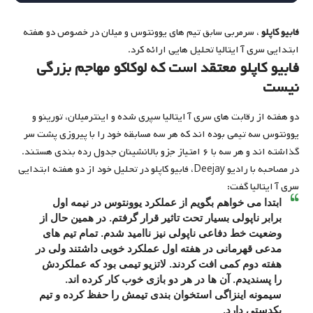
فابیو کاپلو
، سرمربی سابق تیم های یوونتوس و میلان در خصوص دو هفته
ابتدایی سری آ ایتالیا تحلیل هایی ارائه کرد.
فابیو کاپلو معتقد است که لوکاکو مهاجم بزرگی
نیست
دو هفته از رقابت های سری آ ایتالیا سپری شده و اینترمیلان، تورینو و
یوونتوس سه تیمی بوده اند که هر سه مسابقه خود را با پیروزی پشت سر
گذاشته اند و هر سه با ۶ امتیاز جزو بالانشینان جدول رده بندی هستند.
در مصاحبه با رادیو Deejay، فابیو کاپلو در تحلیل خود از دو هفته ابتدایی
سری آ ایتالیا گفت:
ابتدا می خواهم بگویم از عملکرد یوونتوس در نیمه اول
برابر ناپولی بسیار تحت تاثیر قرار گرفتم. در همین حال از
وضعیت خط دفاعی ناپولی نیز ناامید شدم. تمام تیم های
مدعی قهرمانی در هفته اول عملکرد خوبی داشتند ولی در
هفته دوم کمی افت کردند. لاتزیو تیمی بود که عملکردش
را پسندیدم. آن ها در هر دو بازی خوب کار کرده اند.
سیمونه اینزاگی استخوان بندی تیمش را حفظ کرده و تیم
یکدستی دارد.