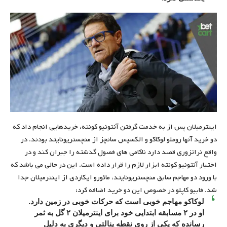
اینترمیلان پس از به خدمت گرفتن آنتونیو کونته، خریدهایی انجام داد که
دو خرید آنها روملو لوکاکو و الکسیس سانچز از منچستریونایتد بودند. در
واقع نراتزوری قصد دارد ناکامی های فصول گذشته را جبران کند و در
اختیار آنتونیو کونته ابزار لازم را قرار داده است. این در حالی می باشد که
با ورود دو مهاجم سابق منچستریونایتد، مائورو ایکاردی از اینترمیلان جدا
شد. فابیو کاپلو در خصوص این دو خرید اضافه کرد:
لوکاکو مهاجم خوبی است که حرکات خوبی در زمین دارد.
او در ۲ مسابقه ابتدایی خود برای اینترمیلان ۲ گل به ثمر
رسانده که یکی از روی نقطه پنالتی و دیگری به دلیل