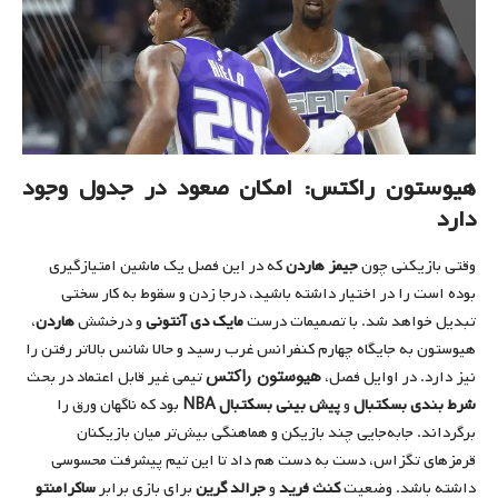
هیوستون راکتس: امکان صعود در جدول وجود
دارد
وقتی بازیکنی چون
جیمز هاردن
که در این فصل یک ماشین امتیازگیری
بوده است را در اختیار داشته باشید، درجا زدن و سقوط به کار سختی
تبدیل خواهد شد. با تصمیمات درست
مایک دی آنتونی
و درخشش
هاردن
،
هیوستون به جایگاه چهارم کنفرانس غرب رسید و حالا شانس بالاتر رفتن را
هیوستون راکتس
نیز دارد. در اوایل فصل،
تیمی غیر قابل اعتماد در بحث
شرط بندی بسکتبال
و
پیش بینی بسکتبال NBA
بود که ناگهان ورق را
برگرداند. جابه‌جایی چند بازیکن و هماهنگی بیش‌تر میان بازیکنان
قرمزهای تگزاس، دست به دست هم داد تا این تیم پیشرفت محسوسی
داشته باشد. وضعیت
کنث فرید
و
جرالد گرین
برای بازی برابر
ساکرامنتو