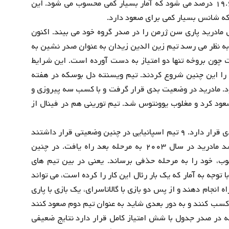
تیم توانستند به دور بعد صعود کنند که درصد آن معادل ۱۹.۶ درصد می شود که آمار بسیار کمی محسوب می شود. این
د که شانس بسیار کمی برای صعود دارد.
ال مادرید پاری سن ژرمن را در صدر گروه خود می‌ بیند. اکنون
به نظر می‌ رسد تیم زین الدین زیدان به عنوان صدر نشین به
ت چون بروخه تنها دو امتیاز به دست آورده است. این شرایط
رای مادرید عجیب نیست. سفید پوشان فصل ۰۳-۲۰۰۲ را این چنین شروع کردند. تیم ویسنته دل بوسکه در هفته
. مادرید در وضعیت بدی قرار گرفت و با کسب سه پیروزی و
 صعود کرد و مغلوب یوونتوس شد. تیم تورینی هم در فینال از
میسترچیپ در یک آمار دیگر نشان داد مادرید در شرایط بدی قرار دارد. ۹ تیم اسپانیایی در چنین وضعیتی قرار داشتند
و تنها یک تیم به دور بعد صعود کرد که همان طور ذکر شد مادرید در سال ۲۰۰۳ به مرحله بعد راه یافت. در چنین
وب، خود را به مرحله حذفی برساند. یعنی در بین تیم های
ا توجه به آمار که یک بار رئال این کار را کرده است، می تواند
ه انجام دهند و از پس دو بازی با گالاتاسرای، یک بازی با پاری
ل کسب کنند و به دور بعدی شاید به عنوان تیم دوم صعود کنند
ه در صدر جدول با شش امتیاز کامل قرار دارد نتایج ضعیفی