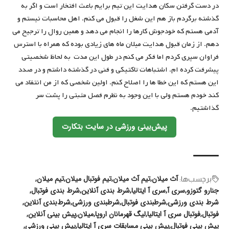
در دست گرفتن سکان هدایت این تیم برایم باعث افتخار است و اگر به
گذشته برگردم باز هم این شغل را قبول می کنم. اهل محاسبات نیستم و
آدمی هستم که خودجوش کارها را انجام می دهد و همین روال را ترجیح می
دهم. از زمان قبول هدایت میلان ماه های زیادی بوده که همراه با استرس
فراوان سپری کردم اما فکر می کنم در طول این مدت به لحاظ شخصیتی
پیشرفت کرده ام. اشتباهات تاکتیکی و فنی در گذشته داشتم و در صدد
این هستم که این خطا ها را اصلاح کنم. اولین شخصی که از من انتقاد می
کند خودم هستم ولی با این وجود به نظرم فصل مثبتی را پشت سر
گذاشتیم.
پیش‌بینی ورزشی در سایت بتکارت
آث میلان
تیم آث میلان
تیم فوتبال میلان
تیم میلان
برچسب‌‌ها:
جنارو گتوزو
سری آ
سری آ ایتالیا
شرط بندی آنلاین
شرط بندی فوتبال
شرط بندی ورزشی
شرطبندی فوتبال
شرطبندی ورزشی
شرط‌بندی آنلاین
فوتبال
فوتبال سری آ ایتالیا
لیگ قهرمانان اروپا
میلان
پیش بینی آنلاین
پیش بینی فوتبال
پیش بینی مسابقات سری آ ایتالیا
پیش بینی ورزشی