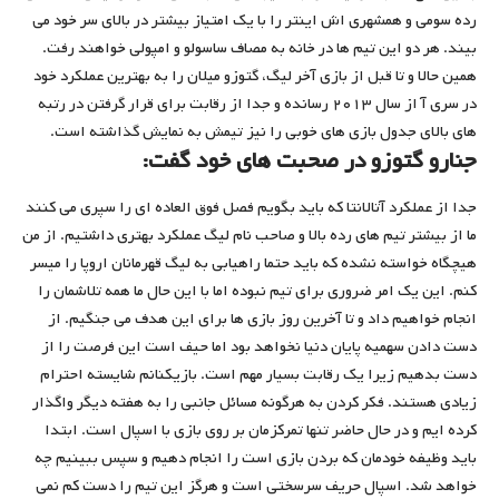
رده سومی و همشهری اش اینتر را با یک امتیاز بیشتر در بالای سر خود می
بیند. هر دو این تیم ها در خانه به مصاف ساسولو و امپولی خواهند رفت.
همین حالا و تا قبل از بازی آخر لیگ، گتوزو میلان را به بهترین عملکرد خود
در سری آ از سال ۲۰۱۳ رسانده و جدا از رقابت برای قرار گرفتن در رتبه
های بالای جدول بازی های خوبی را نیز تیمش به نمایش گذاشته است.
جنارو گتوزو در صحبت های خود گفت:
جدا از عملکرد آتالانتا که باید بگویم فصل فوق العاده ای را سپری می کنند
ما از بیشتر تیم های رده بالا و صاحب نام لیگ عملکرد بهتری داشتیم. از من
هیچگاه خواسته نشده که باید حتما راهیابی به لیگ قهرمانان اروپا را میسر
کنم. این یک امر ضروری برای تیم نبوده اما با این حال ما همه تلاشمان را
انجام خواهیم داد و تا آخرین روز بازی ها برای این هدف می جنگیم. از
دست دادن سهمیه پایان دنیا نخواهد بود اما حیف است این فرصت را از
دست بدهیم زیرا یک رقابت بسیار مهم است. بازیکنانم شایسته احترام
زیادی هستند. فکر کردن به هرگونه مسائل جانبی را به هفته دیگر واگذار
کرده ایم و در حال حاضر تنها تمرکزمان بر روی بازی با اسپال است. ابتدا
باید وظیفه خودمان که بردن بازی است را انجام دهیم و سپس ببینیم چه
خواهد شد. اسپال حریف سرسختی است و هرگز این تیم را دست کم نمی