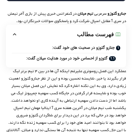
جنارو گتوزو
سرمربی
تیم میلان
در کنفرانس خبری پیش از بازی آخر تیمش
در سری آ مقابل اسپال شرکت کرد و پاسخگوی سوالات خبرنگاران بود.
فهرست مطالب
جنارو گتوزو در صحبت های خود گفت:
گتوزو از احساس خود در مورد هدایت میلان گفت:
عملکرد این فصل روسونری علیرغم اینکه آن ها در بین ۴ تیم برتر لیگ
قرار بگیرند یا خیر، شایسته تحسین بوده و این از نظر جنارو گتوزو اهمیت
زیادی دارد. وی به این نکته اشاره کرد که نمایش این فصل میلان بسیار
خوب بوده و شایسته قرار گرفتن در جایگاه کسب سهمیه چمپیونز لیگ می
باشد اما از دست دادن سهمیه ارتباطی به آینده کاری او نخواهد داشت.
یکشنبه شب تیم میلان در آخرین هفته سری آ ایتالیا مهمان تیم اسپال
خواهد بود در حالی که برد در این دیدار برای شاگردان گتوزو ضروری
خواهد بود تا بتوانند امید های خود را برای کسب سهمیه زنده نگه دارند.
با این حال کسب سهمیه تنها به نتیجه آن ها بستگی ندارد و میلان، آتالانتای