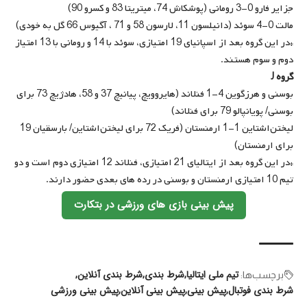
جزایر فارو 0-3 رومانی (پوشکاش 74، میتریتا 83 و کسرو 90)
مالت 0-4 سوئد (دانیلسون 11، لارسون 58 و 71 ، آگیوس 66 گل به خودی)
*در این گروه بعد از اسپانیای 19 امتیازی، سوئد با 14 و رومانی با 13 امتیاز
دوم و سوم هستند.
گروه J
بوسنی و هرزگوین 4-1 فنلاند (هایروویچ، پیانیچ 37 و 58، هادژیچ 73 برای
بوسنی/ پویانپالو 79 برای فنلاند)
لیختن‌اشتاین 1-1 ارمنستان (فریک 72 برای لیختن‌اشتاین/ بارسقیان 19
برای ارمنستان)
*در این گروه بعد از ایتالیای 21 امتیازی، فنلاند 12 امتیازی دوم است و دو
تیم 10 امتیازی ارمنستان و بوسنی در رده های بعدی حضور دارند.
پیش بینی بازی های ورزشی در بتکارت
تیم ملی ایتالیا
شرط بندی
شرط بندی آنلاین
برچسب‌‌ها:
شرط بندی فوتبال
پیش بینی
پیش بینی آنلاین
پیش بینی ورزشی