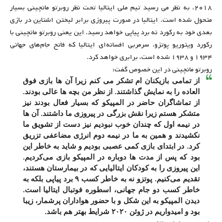
۲۰۱۸، به نظر می رسید تیم ملی ایتالیا تحت نظر روبرتو مانچینی بسیار
متحول شده است. ایتالیا در صورت پیروزی برابر لیختن اشتاین در بازی
بعدی خود به رکورد نه برد پیاپی خواهد رسید. این یعنی روبرتو مانچینی با
رکورد ویتوریو پوتزو، سرمربی افسانه‌ای ایتالیا که فاتح جام‌های جهانی
۱۹۳۴ و ۱۹۳۸ شده است، برابری خواهد کرد.
روبرتو مانچینی در این خصوص گفت:
از تمامی بازیکنان ام تشکر می کنم زیرا آن ها بازی فوق
العاده را به نمایش گذاشتند. از نظر من بچه‌ ها عالی بودند.
از تماشاگران حاضر در المپیکو که بسیار فعال بودند نیز
متشکر هستم زیرا نقش بزرگی در پیروزی ما داشتند. آن ‌ها
در نیمه اول که چندان خوب نبودیم نیز دست از تشویق ما
نکشیدند و همین به ما در نیمه دوم انرژی مضاعفی تزریق
کرد. در ابتدای بازی کمی عصبی بودیم و شاید به خاطر این
بود که پس از مدت ‌ها دوباره در المپیکو بازی می‌کردیم.
این پیروزی را به کودکان ایتالیایی که در بیمارستان هستند،
تقدیم می‌کنیم. پوتزو نه به خاطر کسب ۹ برد پیاپی بلکه به
خاطر کسب دو جام جهانی، اسطوره فوتبال ایتالیا است.
دیدن المپیکو به این شکل و با حضور هواداران پرشمار، زیبا
بود و امیدواریم در ژوئن ۲۰۲۰ شرایط بهتر هم باشد.