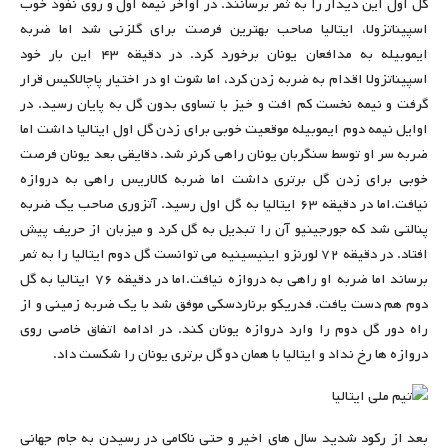
گل اول این دیدار را به ثمر برسانند. در اواخر نیمه اول و روی نفوذ خوب
اسپیناتزولا، ایتالیا صاحب بهترین فرصت برای گلزنی شد اما ضربه
ایموبیله به مدافعان یونان برخورد کرد. در دقیقه ۴۳ این بار خود
اسپیناتزولا اقدام به ضربه زدن کرد، اما شوت او در اختیار پاچالاکیس قرار
گرفت و نیمه نخست کم افت و خیز با تساوی بدون گل به پایان رسید. در
اوایل نیمه دوم ایموبیله موقعیت خوبی برای زدن گل اول ایتالیا داشت اما
ضربه سر او توسط سنگربان یونان راهی کرنر شد. دقایقی بعد یونان فرصت
خوبی برای زدن گل برتری داشت اما ضربه کالاریس راهی به دروازه
نیافت.اما در دقیقه ۶۳ ایتالیا به گل اول رسید. آتزوری صاحب یک ضربه
پنالتی شد که جورجینیو آن را تبدیل به گل کرد و میزبان از حریف پیش
افتاد. در دقیقه ۷۲ لورنزو اینیسینیه می توانست گل دوم ایتالیا را به ثمر
برساند اما ضربه او راهی به دروازه نیافت.اما در دقیقه ۷۶ ایتالیا به گل
دوم هم دست یافت. فدریکو برناردسکی موفق شد با یک ضربه زمینی و از
راه دور گل دوم را وارد دروازه یونان کند. در ادامه اتفاق خاصی روی
دروازه ها رخ نداد و ایتالیا با همان دو گل برتری یونان را شکست داد.
بعد از رکود شدید سال های اخیر و حتی ناکامی در رسیدن به جام جهانی