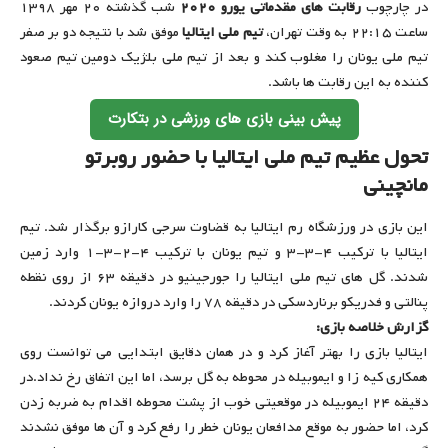
در چارچوب
رقابت های مقدماتی یورو ۲۰۲۰
شب گذشته ۲۰ مهر ۱۳۹۸
ساعت ۲۲:۱۵ به وقت تهران،
تیم ملی ایتالیا
موفق شد با نتیجه دو بر صفر
تیم ملی یونان را مغلوب کند و بعد از تیم ملی بلژیک دومین تیم صعود
کننده به این رقابت ها باشد.
پیش بینی بازی های ورزشی در بتکارت
تحول عظیم تیم ملی ایتالیا با حضور روبرتو
مانچینی
این بازی در ورزشگاه رم ایتالیا به قضاوت سرجی کارازو برگذار شد. تیم
ایتالیا با ترکیب ۴-۳-۳ و تیم یونان با ترکیب ۴-۲-۳-۱ وارد زمین
شدند. گل های تیم ملی ایتالیا را جورجینیو در دقیقه ۶۳ از روی نقطه
پنالتی و فدریکو برناردسکی در دقیقه ۷۸ را وارد دروازه یونان کردند.
گزارش خلاصه بازی:
ایتالیا بازی را بهتر آغاز کرد و در همان دقایق ابتدایی می توانست روی
همکاری کیه زا و ایموبیله در محوطه به گل برسد، اما این اتفاق رخ نداد.در
دقیقه ۲۴ ایموبیله در موقعیتی خوب از پشت محوطه اقدام به ضربه زدن
کرد، اما حضور به موقع مدافعان یونان خطر را رفع کرد و آن ها موفق نشدند