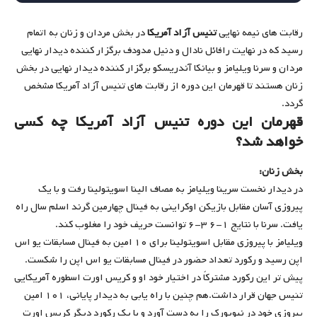
رقابت های نیمه نهایی
تنیس آزاد آمریکا
در بخش مردان و زنان به اتمام
رسید که در نهایت رافائل نادال و دنیل مدودف برگزار کننده دیدار نهایی
مردان و سرنا ویلیامز و بیانکا آندریسکو برگزار کننده دیدار نهایی در بخش
زنان هستند تا قهرمان این دوره از رقابت های تنیس آزاد آمریکا مشخص
گردد.
قهرمان این دوره تنیس آزاد آمریکا چه کسی
خواهد شد؟
بخش زنان:
در دیدار نخست سرینا ویلیامز به مصاف الینا اسویتولینا رفت و با یک
پیروزی آسان مقابل بازیکن اوکراینی به فینال چهارمین گرند اسلم سال راه
یافت. سرنا با نتایج ۱-۶ ۳-۶ توانست حریف خود را مغلوب کند.
ویلیامز با پیروزی مقابل اسویتولینا برای ۱۰ امین به فینال مسابقات یو اس
اپن رسید و رکورد تعداد حضور در فینال مسابقات یو اس اپن را شکست.
پیش ‌تر این رکورد مشترکاً در اختیار خود او و کریس اورت اسطوره آمریکایی
تنیس جهان قرار داشت.هم‌ چنین با راه‌ یابی به دیدار پایانی، ۱۰۱ امین
پیروزی خود در نیویورک را به دست آورد و با یک رکورد دیگر کریس اورت