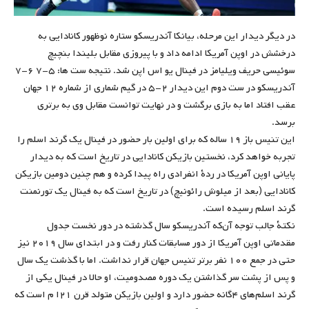
در دیگر دیدار این مرحله، بیانکا آندریسکو ستاره نوظهور کانادایی به
درخشش در اوپن آمریکا ادامه داد و با پیروزی مقابل بلیندا بنچیچ
سوئیسی حریف ویلیامز در فینال یو اس اپن شد. نتیجه ست ها: ۵-۷ ۶-۷
آندریسکو در ست دوم این دیدار ۲-۵ در گیم ‌شماری از شماره ۱۲ جهان
عقب افتاد اما به بازی برگشت و در نهایت توانست مقابل وی به برتری
برسد.
این تنیس‌ باز ۱۹ ساله که برای اولین بار حضور در فینال یک گرند اسلم را
تجربه خواهد کرد، نخستین بازیکن کانادایی در تاریخ است که به دیدار
پایانی اوپن آمریکا در ردۀ انفرادی راه پیدا کرده و هم‌ چنین دومین بازیکن
کانادایی (بعد از میلوش رائونیچ) در تاریخ است که به فینال یک تورنمنت
گرند اسلم رسیده است.
نکتۀ جالب توجه آن‌که آندریسکو سال گذشته در دور نخست جدول
مقدماتی اوپن آمریکا از دور مسابقات کنار رفت و در ابتدای سال ۲۰۱۹ نیز
حتی در جمع ۱۰۰ نفر برتر تنیس جهان قرار نداشت. اما با گذشت یک سال
و پس از پشت سر گذاشتن یک دوره مصدومیت، او حالا در فینال یکی از
گرند اسلم‌های ۴گانه حضور دارد و اولین بازیکن متولد قرن ۲۱ا م است که