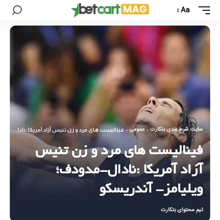
Aa
سایت شرط بندی بتکارت
عمومی
-
-
فینالیست های مرد و زن تنیس آزاد آمریکا :نادال-مدود
فینالیست های مرد و زن تنیس
آزاد آمریکا :نادال-مدودف؛
ویلیامز- آندریسکو
تیم محتوای بتکارت