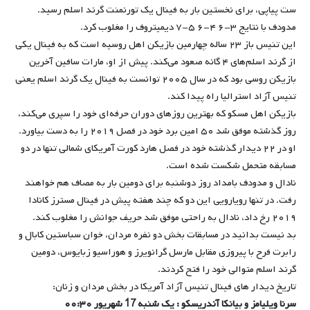
ست پیاپی، برای نخستین بار به فینال یک تورنمنت گرند اسلم رسید.
مدودف با نتایج ۳-۶ ۴-۶ ۵-۷ دیمیتروف را مغلوب کرد.
این تنیس ‌باز ۲۳ ساله چهارمین بازیکن اهل روسیه است که به فینال یکی
از گرند اسلم‌های ۴ گانه صعود می‌کند. پیش از او، مارات سافین آخرین
بازیکن روسی بود که در سال ۲۰۰۵ توانست به فینال یک گرند اسلم یعنی
تنیس آزاد استرالیا راه پیدا کند.
بازیکن اهل مسکو که بهترین روزهای دوران حرفه‌ای خود را سپری می‌کند،
روز گذشته موفق شد ۵۰ امین برد خود در فصل ۲۰۱۹ را به دست بیاورد.
او در ۲۲ دیدار گذشته خود در فصل هارد کورت آمریکای شمالی تنها در دو
مسابقه متحمل شکست شده است.
نادال و مدودف بامداد روز دوشنبه برای دومین بار به مصاف هم خواهند
رفت. در تنها رویارویی این دو که چند هفته پیش در فینال مسترز کانادا
۲۰۱۹ رخ داد، نادال به ‌راحتی موفق شد حریف جوانش را مغلوب کند.
بد نیست بدانید در مسابقات بخش دو نفره مردان، خوان سباستین کابال و
رابرت فرح با پیروزی مقابل مارسل گرانویرز و هوراسیو زبایوس، دومین
گرند اسلم متوالی خود را فتح کردند.
تاریخ دیدار های فینال تنیس آزاد آمریکا در بخش مردان و زنان:
سرنا ویلیامز و بیانکا آندریسکو : یک شنبه 17 شهریور ۰۰:۳۰