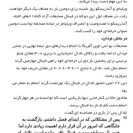
به این مهم دست پیدا می‌کند.
ویلیامز و آندریسکو روز شنبه برای دومین بار به مصاف یک‌ دیگر خواهند
رفت. در مصاف اول این دو که در فینال مسابقات آزاد کانادا اتفاق افتاد،
آندریسکو با مصدومیت و انصراف ویلیامز در میانه مسابقه توانست دومین
عنوان حرفه‌ای خود را کسب کند.
در بخش مردان:
مسابقات یو اس اوپن آمریکا با انجام دیدارهای دور نیمه نهایی در بخش
مردان ادامه یافت و رافائل نادال اسپانیایی با برتری ۰-۳ مقابل متئو
برتینی برای پنجمین بار دوران حرفه‌ای خود راهی فینال چهارمین گرند
اسلم سال شد. نادال با نتایج ۱-۶ ۴-۶ ۶-۷ در مقابل حریف خود به
پیروزی رسید.
این ۲۷ امین حضور نادال در فینال یک تورنمنت گرند اسلم به‌ شمار می
‌رود.
ماتادور حالا در کنار فدرر تنها بازیکنی است که توانسته در هر چهار گرند
اسلم دست کم ۵ بار به فینال برسد.
نادال پس از بازی در مصاحبه ای گفت:
پس از مشکلاتی که در ابتدای فصل داشتم، بازگشت به
جایگاهی که امروز در آن قرار دارم اهمیت زیادی دارد.اما
هنوز یک مسابقه مهم در فینال باقی مانده است. تلاش ام