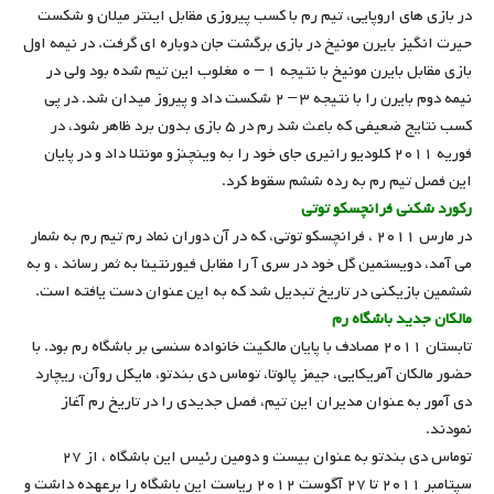
در بازی های اروپایی، تیم رم با کسب پیروزی مقابل اینتر میلان و شکست
حیرت انگیز بایرن مونیخ در بازی برگشت جان دوباره ای گرفت. در نیمه اول
بازی مقابل بایرن مونیخ با نتیجه ۱ – ۰ مغلوب این تیم شده بود ولی در
نیمه دوم بایرن را با نتیجه ۳ – ۲ شکست داد و پیروز میدان شد. در پی
کسب نتایج ضعیفی که باعث شد رم در ۵ بازی بدون برد ظاهر شود، در
فوریه ۲۰۱۱ کلودیو رانیری جای خود را به وینچنزو مونتلا داد و در پایان
این فصل تیم رم به رده ششم سقوط کرد.
رکورد شکنی فرانچسکو توتی
در مارس ۲۰۱۱ ، فرانچسکو توتی، که در آن دوران نماد رم تیم رم به شمار
می آمد، دویستمین گل خود در سری آ را مقابل فیورنتینا به ثمر رساند ، و به
ششمین بازیکنی در تاریخ تبدیل شد که به این عنوان دست یافته است.
مالکان جدید باشگاه رم
تابستان ۲۰۱۱ مصادف با پایان مالکیت خانواده سنسی بر باشگاه رم بود. با
حضور مالکان آمریکایی، جیمز پالوتا، توماس دی بندتو، مایکل روآن، ریچارد
دی آمور به عنوان مدیران این تیم، فصل جدیدی را در تاریخ رم آغاز
نمودند.
توماس دی بندتو به عنوان بیست و دومین رئیس این باشگاه ، از ۲۷
سپتامبر ۲۰۱۱ تا ۲۷ آگوست ۲۰۱۲ ریاست این باشگاه را برعهده داشت و