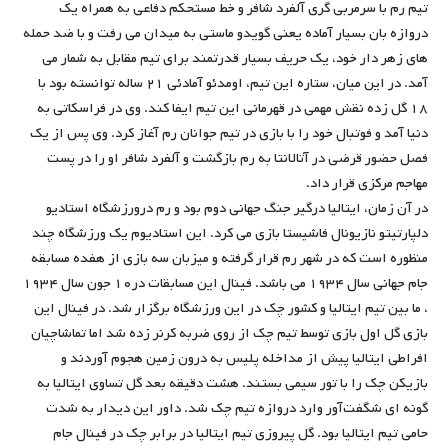
تیم رم با سرمربی گری آلفرد شافر و خط مستحکم دفاعی به همراه یک
دروازه ‌بان بسیار آماده یعنی گویدو ماستی به میدان می رفت و با ضد حمله‌
های زهر دار خود، یک حریف بسیار قدرتمند برای تیم مقابل به شمار می
‌آمد. در این میان، ستاره این تیم، اومدئو آمادئی ۲۱ ساله توانسته بود با
۱۸ گل زده نقش مهمی در قهرمانی این تیم ایفا کند. وی در فراسکاتی به
دنیا آمد و فوتبال خود را با بازی در تیم جوانان رم آغاز کرد. وی پس از یک
فصل حضور قرضی در آتالانتا به رم بازگشت و آلفرد شافر او را در پست
مهاجم مرکزی قرار داد.
در آن زمان، ایتالیا درگیر جنگ جهانی دوم بود و رم درورزشگاه استادیو
دلپارتیتو نازیونال فاشیستا بازی می کرد. این استادیوم یک ورزشگاه چند
منظوره است که در شهر رم قرار گرفته و میزبان سه بازی از هفده مسابقه
جام جهانی سال ۱۹۳۴ می باشد. فینال این مسابقات در۱۰ جون سال ۱۹۳۴
، ما بین تیم ایتالیا و کشور چک در این ورزشگاه برگزار شد. در فینال این
بازی گل اول بازی توسط تیم چک از روی ضربه کرنر زده شد اما تماشاچیان
افراطی ایتالیا پیش از مداخله پلیس به درون زمین هجوم آوردند و
بازیکن چک را با تور سیمی بستند. هشت دقیقه بعد گل تساوی ایتالیا به
گونه‌ ای شگفت‌آور وارد دروازه تیم چک شد. داور این دیدار به شدت
حامی تیم ایتالیا بود. گل پیروزی تیم ایتالیا در برابر چک در فینال جام