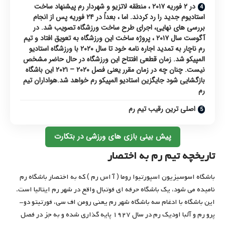
در ۲ فوریه ۲۰۱۷ ، منطقه لاتزیو و شهردار رم پیشنهاد ساخت
استادیوم جدید را رد کردند. اما ، بعداً در ۲۴ فوریه پس از انجام
بررسی های نهایی، اجرای طرح ساخت ورزشگاه تصویب شد. در
آگوست سال ۲۰۱۷ ، پروژه ساخت این ورزشگاه به تعویق افتاد و تیم
رم ناچار به تمدید اجاره نامه خود تا سال ۲۰۲۰ با ورزشگاه استادیو
المپیکو شد. زمان قطعی افتتاح این ورزشگاه در حال حاضر مشخص
نیست. چنان چه در زمان مقرر یعنی فصل ۲۰۲۰ – ۲۰۲۱ این باشگاه
بازگشایی شود جایگزین استادیو المپیکو رم خواهد شد.هواداران تیم
رم
اصلی ترین رقیب تیم رم
پیش بینی بازی های ورزشی در بتکارت
تاریخچه تیم رم به اختصار
باشگاه اسوسیزیون اسپورتیوا روما ( آ اس رم ) که به اختصار باشگاه رم
نامیده می شود، یک باشگاه حرفه ای فوتبال واقع در شهر رم ایتالیا است.
این باشگاه با ادغام سه باشگاه شهر رم یعنی رومن اف سی، فورتیتو دو-
پرو رم و آلبا اودیک رم در سال ۱۹۲۷ پایه گذاری شده و به جز در فصل