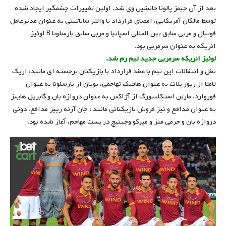
بعد از آن جیمز پالوتا جانشین وی شد. اولین تغییرات چشمگیر ایجاد شده
توسط مالکان آمریکایی، امضای قرارداد با والتر ساباتینی به عنوان مدیرعامل
فوتبال و مربی سابق بین المللی اسپانیا و مربی سابق بارسلونا B لوئیز
انریکه به عنوان سرمربی بود.
لوئیز انریکه سرمربی جدید تیم رم شد.
نقل و انتقالات این تیم با عقد قرارداد با بازیکنان برجسته ای مانند: اریک
لاملا از ریور پلات به عنوان هافبک تهاجمی، بویان از بارسلونا به عنوان
فوروارد، مارتن استکلنبورگ از آژاکس به عنوان دروازه بان و گابریل هاینز
به عنوان مدافع و نیز فروش بازیکنانی مانند : جان آرنه رییز مدافع، دونی
دروازه بان و جرمی منز و میرکو وچینیچ در پست مهاجم، آغاز شده بود.