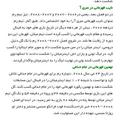
شکست دهد.
نایب قهرمانی در سری آ
در دو فصل بعد، یعنی در۲۰۰۶ -۲۰۰۷ و ۲۰۰۷-۲۰۰۸ ، نیز تیم رم
عنوان نایب قهرمانی سری آ را به خود اختصاص داد. طبق آمار، تیم رم
دردهه ۲۰۰۰ ، بیش از هر دهه دیگر در تاریخ بازی های خود به فینال
رسیده و مقام نایب قهرمانی را کسب کرده است.تیم میلان، قهرمان این دو
دوره از رقابت ها شد. در شروع فصل ۲۰۰۷– ۲۰۰۸ رم با تک گل دنیل
دروسی، اینتر میلان را در سن سیرو شکست داد و سوپر جام ایتالیا را کسب
کرد. در لیگ توتی و یاران اش اینترمیلان را شکست دادند تا اسکودتوی
چهارم را کسب کنند ولی در نهایت لیگ را به اینترمیلان واگذار کردند.
نهمین قهرمانی در جام حذفی
در تاریخ ۲۴ می سال ۲۰۰۸ ، دوباره رم برای قهرمانی در جام حذفی تلاش
کرد و توانست با نتیجه ۲- ۱ تیم اینترمیلان را در فینال این مسابقات
شکست دهد و نهمین رکورد قهرمانی خود را در جام حذفی کسب کند. گل
های این بازی توسط مکسس در دقیقه ۳۶ و پروتا در دقیقه ۵۴ و تک گل تیم
اینتر میلان توسط پله در دقیقه ۶۰ بازی به ثمر رسید. در ابتدای فصل
۲۰۰۸ – ۲۰۰۹ خبر ناراحت‌کننده فوت فرانکو سنسی منتشر و دختر او،
روزلا سنسی، عهده‌ دار این مسئولیت شد.