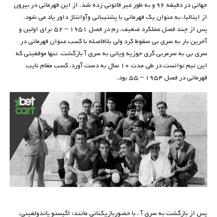
جهانی در دقیقه ۹۶ و به ‌طور غیر قانونی زده شد. از این قهرمانی در بیرون
از ایتالیا، به عنوان یک قهرمانی با پشتیبانی وآوانتاژ داور یاد می شود.
پس از چند فصل عملکرد ضعیف، رم در فصل ۱۹۵۱ – ۵۲ برای اولین و
آخرین بار به سری بی سقوط کرد ولی بلافاصله با کسب عنوان قهرمانی در
سری بی به سرمربی گری جوزپه ویانی به سری آ بازگشت. تنها موفقیتی که
این تیم توانست در طی مدت ۱۰ سال به دست آورد، کسب مقام نایب
قهرمانی در فصل ۱۹۵۴ – ۵۵ بود.
پس از بازگشت به سری آ ، با حضوربازیکنانی مانند: اگیستو پاندولفینی،