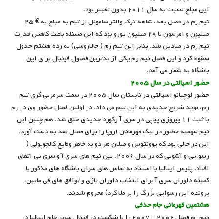
این مبلغ نسبت به سال ۲۰۱۱ بدون تغییر بود.
تیم رم در فصل بعد، شاهد ترک والتر ساموئل از تیم به مبلغ به € ۲۵
میلیون و امرسون با ۲۸ میلیون یورو بود که این مسئله باعث کاهش قدرت
تیم رم در میادین شد. بنابر این تیم رم ( جالاروسی) به رده هشتم جدول
سقوط کرد و این فصل تیم رم یکی از بدترین فصول فوتبال برای این
باشگاه به شمار می آمد.
حضور اسپالتی در سال ۲۰۰۵
حضور لوچیانو اسپالتی در تابستان سال ۲۰۰۵ در سمت سرمربی گری تیم
رم، نوید شروع جدیدی به این تیم می‌ داد. در اولین فصل حضور وی در رم
با ثبت ۱۱ پیروزی پیاپی در سری آ رکورد جدیدی خلق شد. هم چنین این
تیم سهمیه حضور در لیگ قهرمانان اروپا را برای فصل بعد به دست آورد.
این در حالی بود که یوونتوس و میلان هر دو به خاطر وقایع کالچوپولی (
رسوایی و آشوبی که در سال ۲۰۰۶، بین تیم های سری آ و سری بی اتفاق
افتاد. پلیس ایتالیا با استناد به تماس های سران باشگاه های مذکور با
کمیته داوران سری آ برای انتخاب داوران بازی و توافق های فی مابین،
پرونده این رسوایی بزرگ را بر ملا کرد) محروم شدند.
هشتمین قهرمانی جام حذفی
تیم رم فصل ۲۰۰۶ – ۲۰۰۷ را با شکست در فینال سوپر جام ایتالیا در