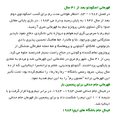
قهرمانی اسکودتو بعد از ۴۱ سال
در فصل ۱۹۸۲ – ۸۳، انتظار طولانی مدت رم برای کسب اسکودتوی دوم
بعد از سال ۱۹۴۲ به پایان رسید و در۸ می ۱۹۸۳ ، در بازی پایانی مقابل
جنوا با گل تساوی بخش پروتزو تیم به قهرمانی سری آ رسید.
تیم رم با سرمربی گری لیدهولم و دروازه‌ بانی تانکردی، دفاع نفوذ ناپذیر
ستارگانی چون ویرچود، نلا و مالدرا، خط هافبک تحسین پذیری با دی
بارتولومی، فالکائو، آنچلوتی و پروهاسکا و خط حمله خطرناکی متشکل از
پروتزوی تمام کننده و کونتی در جناح راست بسیار قدرتمند جلوه می کرد.
پس از ۴۱ سال، شهر رم غرق در شادمانی این قهرمانی شد و مردم به شادی
و پایکوبی پرداختند. آنتونلو وندیتی، شاعر و ترانه‌سرا ایتالیایی، که از ده
سال پیش، سرود رسمی باشگاه – رما رما رما- را تنظیم کرده بود؛ تحت تأثیر
این قهرمانی ترانه “ممنون رم” را به این تیم هدیه نمود.
قهرمانی جام حذفی برای پنجمین بار
در فینال جام حذفی فصل ۱۹۸۳- ۱۹۸۴، در برابر تیم ورونا قرار گرفت و با
نتیجه ۲ – ۱ این تیم را شکست داد و برای پنجمین بار قهرمان جام حذفی
ایتالیا شد.
فینال جام باشگاه های اروپا ۱۹۸۴