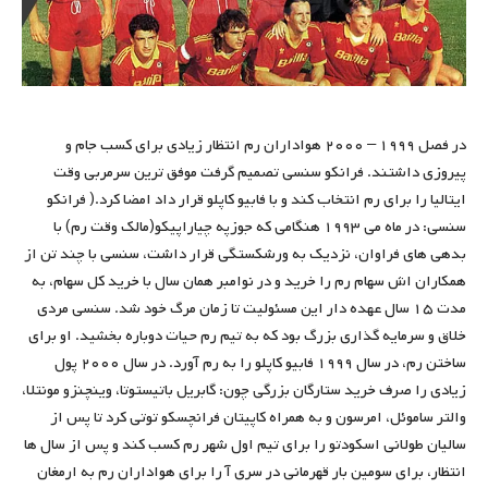
در فصل ۱۹۹۹ – ۲۰۰۰ هواداران رم انتظار زیادی برای کسب جام و
پیروزی داشتند. فرانکو سنسی تصمیم گرفت موفق ‌ترین سرمربی وقت
ایتالیا را برای رم انتخاب کند و با فابیو کاپلو قرار داد امضا کرد.( فرانکو
سنسی: در ماه می ۱۹۹۳ هنگامی که جوزپه چیاراپیکو(مالک وقت رم) با
بدهی های فراوان، نزدیک به ورشکستگی قرار داشت، سنسی با چند تن از
همکاران اش سهام رم را خرید و در نوامبر همان سال با خرید کل سهام، به
مدت ۱۵ سال عهده دار این مسئولیت تا زمان مرگ خود شد. سنسی مردی
خلاق و سرمایه گذاری بزرگ بود که به تیم رم حیات دوباره بخشید. او برای
ساختن رم، در سال ۱۹۹۹ فابیو کاپلو را به رم آورد. در سال ۲۰۰۰ پول
زیادی را صرف خرید ستارگان بزرگی چون: گابریل باتیستوتا، وینچنزو مونتلا،
والتر ساموئل، امرسون و به همراه کاپیتان فرانچسکو توتی کرد تا پس از
سالیان طولانی اسکودتو را برای تیم اول شهر رم کسب کند و پس از سال ها
انتظار، برای سومین بار قهرمانی در سری آ را برای هواداران رم به ارمغان