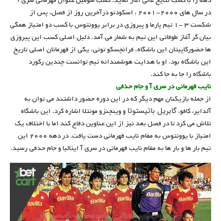
دهه را با کسب نتایج عالی آغاز نماید. كسب سومین عنوان قهرمانی سری آ
در سال های ۲۰۰۰-۲۰۰۱ ، اسکودتو درآخرین روز از فصل، پس از
شکست ۳ -۱ تیم پارما و پیروزی در برابر یوونتوس با کسب دو امتیاز همگی
بیان گر آغاز طوفانی این تیم به شمار می آمد. دلیل اصلی کسب این پیروزی
ها حضورکاپیتان این باشگاه، فرانچسکو توتی، یکی از قهرمانان اصلی تاریخ
این باشگاه بود. او با هدایت هوشمندانه تیم توانست چندین رکورد
باشگاه را جا به جا کند.
نایب قهرمانی در سری آ و جام حذفی
از جمله بازیکنان مهم دیگر که در این دوره حضور داشتند می توان به
گابریل باتیستوتا
آلدایر، کافو،
و وینچنزو مونتلا اشاره کرد. این باشگاه
تلاش می کرد تا در فصل بعد نیز از این عناوین دفاع کند اما با اختلاف یک
امتیاز با یوونتوس به مقام نایب قهرمانی دست یافت. در دهه ۲۰۰۰ این
تیم بار ها و بار ها به مقام نایب قهرمانی در سری آ ایتالیا و جام حذفی رسید.