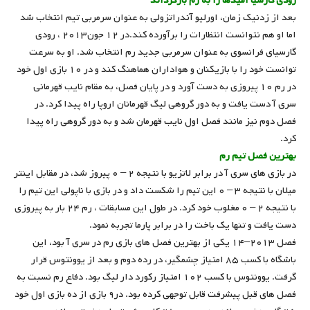
رودی گارسیا امیدها را به رم بازگرداند
بعد از زدنیک زمان، اورلیو آندراتزولی به عنوان سرمربی تیم انتخاب شد
اما او هم نتوانست انتظارات را برآورده کند.در ۱۲ جون۲۰۱۳ ، رودی
گارسیای فرانسوی به عنوان سرمربی جدید رم انتخاب شد. او به سرعت
توانست خود را با بازیکنان و هواداران هماهنگ کند و در ۱۰ بازی اول خود
در رم ۱۰ پیروزی به دست آورد و در پایان فصل، به مقام نایب قهرمانی
سری آ دست یافت و به دور گروهی لیگ قهرمانان اروپا راه پیدا کرد. در
فصل دوم نیز مانند فصل اول نایب قهرمان شد و به دور گروهی راه پیدا
کرد.
بهترین فصل تیم رم
در بازی های سری آ در برابر لاتزیو با نتیجه ۲ – ۰ پیروز شد، در مقابل اینتر
میلان با نتیجه ۳ – ۰ این تیم را شکست داد و در بازی با ناپولی این تیم را
با نتیجه ۲ – ۰ مغلوب خود کرد. در طول این مسابقات ، رم ۲۴ بار به پیروزی
دست یافت و تنها یک باخت را در برابر پارما تجربه نمود.
فصل ۲۰۱۳–۱۴ یکی از بهترین فصل های بازی رم در سری آ بود، این
باشگاه با کسب ۸۵ امتیاز چشمگیر، در رده دوم و بعد از یوونتوس قرار
گرفت. یوونتوس با کسب ۱۰۲ امتیاز رکورد دار لیگ بود. دفاع رم نسبت به
فصل های قبل پیشرفت قابل توجهی کرده بود. در۹ بازی از ده بازی اول خود