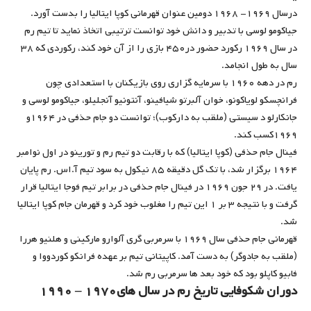
درسال ۱۹۶۹- ۱۹۶۸ دومین عنوان قهرمانی کوپا ایتالیا را بدست آورد.
جیاکومو لوسی با تدبیر و دانش خود توانست ترتیبی اتخاذ نماید تا تیم رم
در سال ۱۹۶۹ رکورد حضور در۴۵۰ بازی را از آن خود کند، رکوردی که ۳۸
سال به طول انجامد.
رم در دهه ۱۹۶۰ با سرمایه گزاری روی بازیکنان با استعدادی چون
فرانچسکو لویاکونو، خوان آلبرتو شیافینو، آنتونیو آنجلیلو، جیاکومو لوسی و
جانکارلو د سیستی (ملقب به دارکوب)؛ توانست دو جام حذفی در ۱۹۶۴و
۱۹۶۹کسب کند.
فینال جام حذفی (کوپا ایتالیا) که با رقابت دو تیم رم و تورینو در اول نوامبر
۱۹۶۴ برگزار شد، با تک گل دقیقه ۸۵ نیکول به سود تیم آ.اس. رم پایان
یافت. در ۲۹ جون ۱۹۶۹ در فینال جام حذفی در برابر تیم فوجا ایتالیا قرار
گرفت و با نتیجه ۳ بر ۱ این تیم را مغلوب خود کرد و قهرمان جام کوپا ایتالیا
شد.
قهرمانی جام حذفی سال ۱۹۶۹ با سرمربی گری آلوارو مارکینی و هلنیو هررا
(ملقب به جادوگر) به دست آمد. کاپیتانی تیم بر عهده فرانکو کوردووا و
فابیو کاپلو بود که خود بعد ها سرمربی رم شد.
دوران شکوفایی تاریخ رم در سال های۱۹۷۰ – ۱۹۹۰