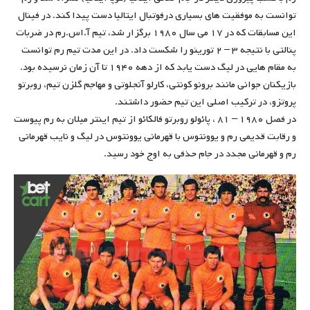
توانست به موفقیت های بسیاری درفوتبال ایتالیا دست پیدا کند. در فینال
این مسابقات که در ۱۷ می سال ۱۹۸۰ برگزار شد، تیم آ.اس.رم در ضربات
پنالتی با نتیجه ۳ – ۲ تورینو را شکست داد. در این مدت تیم رم توانست
به مقام هایی در لیگ دست یابد که از دهه ۱۹۴۰ تا آن زمان نرسیده بود.
بازیکنان جوانی مانند برونو کونتی، کارلو آنجلوتی و مهاجم گلزن تیم، روبرتو
پروتزو، در ترکیب اصلی این تیم حضور داشتند.
در فصل ۱۹۸۰ – ۸۱ ، پائولو روبرتو فالکائو از تیم اینتر میلان به رم پیوست
و رقابت قدیمی رم و یوونتوس با قهرمانی یوونتوس در لیگ و نایب قهرمانی
رم و قهرمانی مجدد در جام حذفی به اوج خود رسید.