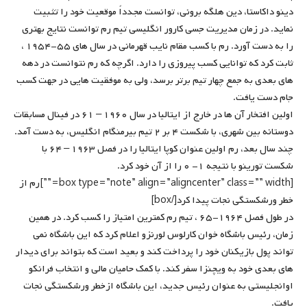
دینو داکاستا، دین هلگه برونی، توانست مجدداً موقعیت خود را تثبیت
نماید. در زمان مدیریت جسی کارور انگلیسی تیم رم توانست نتایج بهتری
را به دست آورد. رم با کسب مقام نایب قهرمانی در سال های ۵۵-۱۹۵۴ ،
ثابت کرد که توانایی کسب پیروزی را دارد. اگرچه که رم نتوانست در دهه
های بعدی به جمع چهار تیم برتر برسد، ولی به موفقیت هایی در جهت کسب
جام دست یافت.
اولین افتخار آن ها در خارج از ایتالیا در سال ۱۹۶۰ – ۶۱ در فینال مسابقات
دوستانه بین شهری، با شکست ۴ بر ۲ تیم بیرمنگام انگلیس، به دست آمد.
چند سال بعد، رم اولین عنوان کوپا ایتالیا را در فصل ۱۹۶۳ – ۶۴ با
شکست تورینو با نتیجه ۱- ۰ را از آن خود کرد.
[box type=”note” align=”aligncenter” class=”” width=””]رم از
خطر ورشکستگی نجات پیدا کرد[/box]
در طول فصل ۱۹۶۴-۶۵ ، تیم رم کمترین امتیاز را کسب کرد. در همین
زمان، رئیس باشگاه خوان کارلوس لورنزو اعلام کرد که این باشگاه نمی
تواند پول بازیکنان خود را پرداخت کند و بعید است که بتواند برای دیدار
های بعدی خود به ویچنزا سفر کند. با کمک حامیان مالی و انتخاب فرانکو
اوانجلیستی به عنوان رئیس جدید، این باشگاه ازخطر ورشکستگی نجات
یافت.