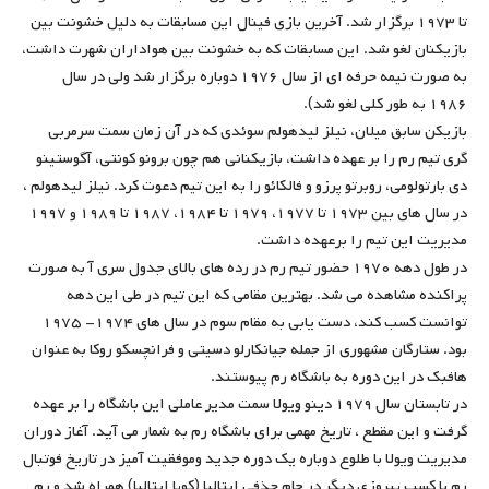
تا ۱۹۷۳ برگزار شد. آخرین بازی فینال این مسابقات به دلیل خشونت بین
بازیکنان لغو شد. این مسابقات که به خشونت بین هواداران شهرت داشت،
به صورت نیمه حرفه ای از سال ۱۹۷۶ دوباره برگزار شد ولی در سال
۱۹۸۶ به طور کلی لغو شد).
بازیکن سابق میلان، نیلز لیدهولم سوئدی که در آن زمان سمت سرمربی
گری تیم رم را بر عهده داشت، بازیکنانی هم چون برونو کونتی، آگوستینو
دی بارتولومی، روبرتو پرزو و فالکائو را به این تیم دعوت کرد. نیلز لیدهولم ،
در سال های بین ۱۹۷۳ تا ۱۹۷۷، ۱۹۷۹ تا ۱۹۸۴، ۱۹۸۷ تا ۱۹۸۹ و ۱۹۹۷
مدیریت این تیم را برعهده داشت.
در طول دهه ۱۹۷۰ حضور تیم رم در رده های بالای جدول سری آ به صورت
پراکنده مشاهده می شد. بهترین مقامی که این تیم در طی این دهه
توانست کسب کند، دست یابی به مقام سوم در سال های ۱۹۷۴- ۱۹۷۵
بود. ستارگان مشهوری از جمله جیانکارلو دسیتی و فرانچسکو روکا به عنوان
هافبک در این دوره به باشگاه رم پیوستند.
در تابستان سال ۱۹۷۹ دینو ویولا سمت مدیر عاملی این باشگاه را بر عهده
گرفت و این مقطع ، تاریخ مهمی برای باشگاه رم به شمار می آید. آغاز دوران
مدیریت ویولا با طلوع دوباره یک دوره جدید وموفقیت آمیز در تاریخ فوتبال
رم با کسب پیروزی دیگر در جام حذفی ایتالیا (کوپا ایتالیا) همراه شد و رم