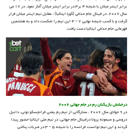
برابر اینتر میلان با نتیجه ۴ بر۳ در برابر اینتر میلان آغاز نمود. در ۱۷ می
سال ۲۰۰۷، در فینال جام حذفی (کوپا ایتالیا) ، مقابل تیم اینتر میلان قرار
گرفت و با کسب نتیجه نهایی ۷ – ۴ این تیم را شکست داد و به هشتمین
قهرمانی جام حذفی ایتالیا دست یافت.
درخشش بازیکنان رم در جام جهانی ۲۰۰۶
در ۹ جولای سال ۲۰۰۶ ، ستارگانی از تیم رم یعنی فرانچسکو توتی، دانیل
دروسی و سیمونه پروتا درفینال جام جهانی، در تیم ملی ایتالیا حضور پیدا
کردند و این تیم توانست فرانسه را با نتیجه ۵ – ۳ در ضربات پنالتی