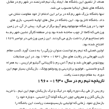
هدف از تلفیق این باشگاه ها، ایجاد یک تیم قدرتمند در شهر رم در مقابل
باشگاه های شمال ایتالیا محسوب می شد.
تنها باشگاه بزرگ شهر رم که در برابر این ادغام از خود مقاومت نشان می
داد، باشگاه لاتزیو بود. این باشگاه در سال های اولیه تاسیس، بازی های
خود را در ورزشگاه موتوولودرومو آپیو برگزار می کرد. پیش از آن، در زمین
ورزشی که کاملا از چوب ساخته شده بود و در منطقه کارگر نشین شهر رم به
نام تستاچیو قرار داشت بازی می کردند. این زمین ورزشی در نوامبر ۱۹۲۹
افتتاح شده بود.
اولین فصلی که تیم رم توانست عنوان بزرگی را به دست آورد، کسب مقام
نایب قهرمانی در رقابت های سال ۱۹۳۱- ۱۹۳۰ بود. در این مسابقات
یوونتوس قهرمان شد و تیم آ.اس.رم با کاپیتانی آتیلیو فراریس ، به همراه
گیدو ماسستی ، فولویو برناردینی و رودولفو وولک ، بازیکنان بسیار مهم این
دوره، به مقام دوم دست یافت.
تاریخچه تیم رم در سال ۱۹۳۰- ۱۹۶۰
رم پس از طی یک دوره رکود در لیگ و ترک بازیکنان مهم این تیم ، با خرید
بازیکن گلزن و معروفی چون انریکه گوئتا آرژانتینی ، دوباره خود را
بازسازی نمود. زمانی که لوئیجی باربسینوسمت ریاست این باشگاه را