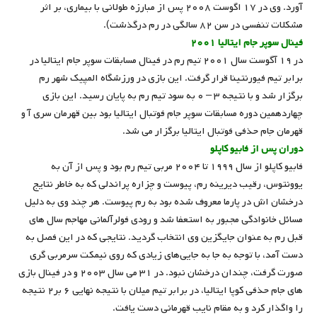
آورد. وی در ۱۷ اگوست ۲۰۰۸ پس از مبارزه طولانی با بیماری، بر اثر
مشکلات تنفسی در سن ۸۲ سالگی در رم درگذشت).
فینال سوپر جام ایتالیا ۲۰۰۱
در ۱۹ آگوست سال ۲۰۰۱ تیم رم در فینال مسابقات سوپر جام ایتالیا در
برابر تیم فیورنتینا قرار گرفت. این بازی در ورزشگاه المپیک شهر رم
برگزار شد و با نتیجه ۳ – ۰ به سود تیم رم به پایان رسید. این بازی
چهاردهمین دوره مسابقات سوپر جام فوتبال ایتالیا بود بین قهرمان سری آ و
قهرمان جام حذفی فوتبال ایتالیا برگزار می شد.
دوران پس از فابیو کاپلو
فابیو کاپلو از سال ۱۹۹۹ تا ۲۰۰۴ مربی تیم رم بود و پس از آن به
یوونتوس، رقیب دیرینه رم، پیوست و چزاره پراندلی که به خاطر نتایج
درخشان اش در پارما معروف شده بود به رم پیوست. هر چند وی به دلیل
مسائل خانوادگی مجبور به استعفا شد و رودی فولرآلمانی مهاجم سال‌ های
قبل رم به عنوان جایگزین وی انتخاب گردید. نتایجی که در این فصل به
دست آمد، با توجه به جا به جایی‌های زیادی که روی نیمکت سرمربی گری
صورت گرفت، چندان درخشان نبود. در ۳۱ می سال ۲۰۰۳ و در فینال بازی
های جام حذفی کوپا ایتالیا، در برابر تیم میلان با نتیجه نهایی ۶ بر۲ نتیجه
را واگذار کرد و به مقام نایب قهرمانی دست یافت.