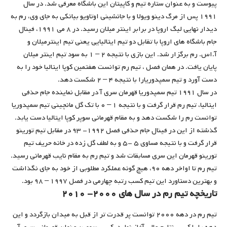
پیوست و به عنوان ستاره تیم و کاپیتان این باشگاه معرفی شد. در سال
۱۹۹۱ پس از مرگ دینو ویولا و با جانشینی اوتاویو بیانکی به جای وی، رم به
دیدار نهایی لیگ اروپا در برابر اینتر میلان رسید. در ۸ می ۱۹۹۱، فینال
جام باشگاه های اروپا با تقابل دو تیم ایتالیایی یعنی تیم اینترمیلان و
آ.اس. رم برگزار شد. این بازی با نتیجه ۲ – ۱ به سود تیم اینتر میلان
پایان یافت. در همان فصل ، تیم رم توانست هفتمین كوپا ایتالیا خود را به
دست آورد و تیم سمپدوریارا با نتیجه ۴ – ۲ شکست دهد.
در سال ۱۹۹۱ تیم سمپدوریا قهرمان سری آ در مقابل نماینده جام حذفی
ایتالیا، تیم رم قرار گرفت و با نتیجه ۱ – ۰ با تک گل مانچینی تیم سمپدوریا
توانست رم را شکست دهد و به مقام قهرمانی سوپر کوپا ایتالیا دست یابد.
گذشته از این در فینال جام حذفی فصل ۱۹۹۲- ۹۳ در مقابل تیم تورینو
قرار گرفت و با نتیجه مساوی ۵ -۵ و به لطف گل زده در خانه حریف تیم
تورینو قهرمان این سری مسابقات شد و تیم رم به مقام نایب قهرمانی رسید.
تیم رم تا اواخر دهه ۹۰، هیچ گونه عملکرد مطلوبی از خود به جای نگذاشت
و بهترین دستاورد این تیم کسب رتبه چهارمی در فصل ۱۹۹۷ – ۹۸ بود.
تاریخچه تیم رم در سال های ۲۰۰۰- ۲۰۱۰
تیم رم در دهه ۲۰۰۰ توانست پر قدرت تر از قبل به میدان بازگردد و این