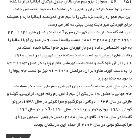
۱۹۵۱ – ۵۲ ، همواره جزو تیم های بالای جدول فوتبال ایتالیا قرار داشته
است و توانسته طرفداران زیادی را در تمام دنیا به خود اختصاص دهد.
این تیم همواره رقابت نزدیکی را با تیم های قدرتمند ایتالیا دارد و همیشه
برای قهرمانی غیر قابت پیش بینی به نظر می رسد.
این باشگاه سه بار به مقام قهرمانی سری آ ایتالیا در فصل های ۱۹۴۱ – ۴۲،
۱۹۸۲ – ۸۳ و ۲۰۰۰ – ۲۰۰۱ دست یافته است. ۹ بار عنوان کوپا ایتالیا را
به خود اختصاص داده و دو بار قهرمان سوپر جام ایتالیا شده است. در
رقابت های اروپایی، توانست جام دوستانه بین شهری را در فصل ۱۹۶۰ –
۶۱ را از آن خود کند و مقام نایب قهرمانی جام اروپا را در فصل ۱۹۸۳ – ۸۴
را به دست آورد. علاوه بر آن، درفصل ۱۹۹۰ – ۹۱ نیز توانست جام یوفا را
با خود به خانه بیاورد.
در طی سال های مختلف کسب عنوان قهرمانی تیم ملی ایتالیا در مسابقات
جام جهانی با حضور ۱۵ بازیکن از تیم آ.اس.رم رقم خورد. فراریس، گوئتا و
مازتی در سال ۱۹۳۴، دوناتی، مونزگلیو و سرانتونی در سال ۱۹۳۸، برونو
کونتی ۱۹۸۲، رودی فولر و برثولد در سال ۱۹۹۰، آلدیر در سال ۱۹۹۴،
کاندلا در سال ۱۹۹۸، کافو در سال ۲۰۰۰، دنیل دروسی، سیمون پروتا و
فرانچسکو توتی در سال ۲۰۰۶ از جمله این بازیکنان بودند.