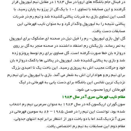
در فینال جام باشگاه های اروپا در سال ۱۹۸۴ در مقابل تیم لیورپول قرار
گرفتند و این مسابقه با تساوی ۱-۱ با یک گل از پرزو به پایان رسید. با
کسب این تساوی بازی به ضربات پنالتی کشیده شد و تیم رم در ضربات
پنالتی نتیجه را به لیورپول واگذار کرد و به عنوان نایب قهرمانی این
مسابقات دست یافت.
گل اول بازی لیورپول- رم را فیل نیل در صحنه ای مشکوک برای لیورپول
به ثمر رساند. بازیکنان رم اعتقاد داشتند در صحنه منجر به گل بر روی
دروازه ‌بان خطا صورت گرفته است. گل مساوی برای رم توسط پروتزو زده
شد و بازی به پنالتی کشیده شد. لیورپول در پنالتی ‌ها با کمک دروازه بان
خود و حرکات عجیب اش به پیروزی رسید. این باخت یک نا امیدی بزرگ
برای تیم رم و هواداران اش به شمار می آمد. بازی با لیورپول برای تیم رم
نزدیک ‌ترین شانس این باشگاه برای دست یابی به قهرمانی در لیگ
قهرمانان اروپا محسوب می شود.
مقام نایب قهرمانی سری آ در سال ۱۹۸۴
سون گوران اریکسون که در سال ۱۹۸۴ به عنوان سرمربی تیم رم انتخاب
شده بود، توانست این تیم را در فصل ۱۹۸۵ – ۸۶ به سومین قهرمانی در
سری آ نزدیک کند اما با دو باخت دور از انتظار برابر لچه انتهای جدولی،
مقام دوم این مسابقات به تیم رم اختصاص یافت.