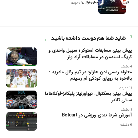
کاوه نیک‌فر، تحلیل‌گر حرفه‌ای فوتبال
8 دقیقه
شاید شما هم دوست داشته باشید
پیش بینی مسابقات اسنوکر ؛ سهیل واحدی و
کریگ استدمن در مسابقات آزاد ولز
4 دقیقه
معارفه رسمی ادن هازارد در تیم رئال مادرید :
بالاخره به رویای کودکی ام رسیدم
13 دقیقه
پیش بینی بسکتبال: نیواورلینز پلیکانز-اوکلاهاما
سیتی تاندر
3 دقیقه
آموزش شرط بندی ورزشی در Betcart
6 دقیقه