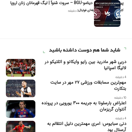
پیش‌بینی و تحلیل دینامو-BGU – سروت شنوآ | لیگ قهرمانان زنان اروپا
کاوه نیک‌فر، تحلیل‌گر حرفه‌ای فوتبال
8 دقیقه
شاید شما هم دوست داشته باشید
دربی شهر مادرید بین رایو وایکانو و اتلتیکو در
لالیگا اسپانیا
4 دقیقه
مهم‌ترین مسابقات ورزشی ۲۷ مهر در سایت
بتکارت
10 دقیقه
اعتراض بارسلونا به جریمه ۳۰۰ یورویی در پرونده
آنتوان گریزمان
4 دقیقه
دنی سبایوس: امری مهمترین دلیل انتقالم به
آرسنال بود