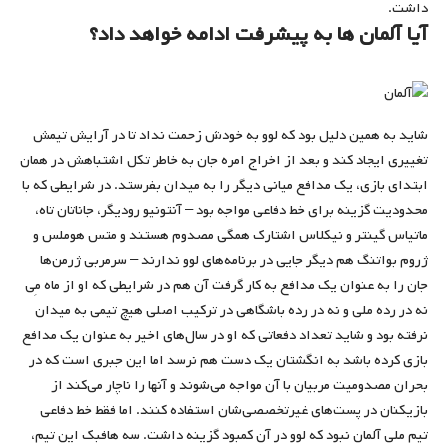
داشت.
آیا آلمان ها به پیشرفت ادامه خواهد داد؟
شاید به همین دلیل بود که لوو به خودش زحمت نداد تا در آرایش تیمش
تغییری ایجاد کند و بعد از اخراج امره جان به خاطر تکل اشتباهش در همان
ابتدای بازی، یک مدافع میانی دیگر را به میدان بفرستد. در شرایطی که با
محدودیت گزینه برای خط دفاعی مواجه بود – آنتونیو رودیگر، جاناتان تاه،
ماتیاس گینتر و نیکلاس اشتارک همگی مصدوم هستند و متس هوملس و
ژروم بواتنگ هم دیگر جایی در برنامه‌های لوو ندارند – سرمربی ژرمن‌ها
جان را به عنوان یک مدافع به کار گرفت آن هم در شرایطی که او از ماه مِی
‌نه در رده ملی و نه در رده باشگاهی در ترکیب اصلی هیچ تیمی به میدان
نرفته بود و شاید تعداد دفعاتی که او در سال‌های اخیر به عنوان یک مدافع
بازی کرده باشد به انگشتان یک دست هم نرسد اما این جبری است که در
بحران مصدومیت مربیان با آن مواجه می‌شوند و آنها را ناچار می‌کند از
بازیکنان در پست‌های غیرتخصصی‌شان استفاده کنند. اما فقط خط دفاعی
تیم ملی آلمان نبود که لوو در آن کمبود گزینه داشت. سه هافبک این تیم،