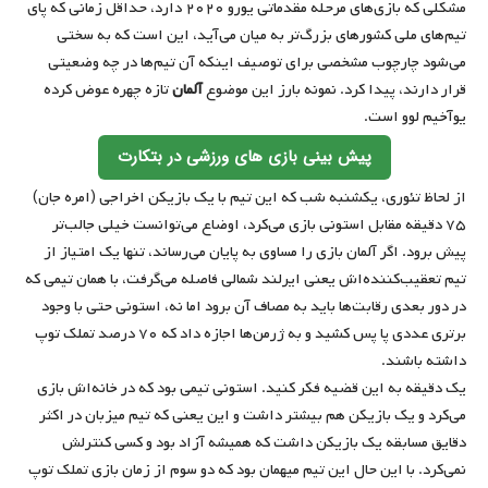
مشکلی که بازی‌های مرحله مقدماتی یورو ۲۰۲۰ دارد، حداقل زمانی که پای
تیم‌های ملی کشورهای بزرگ‌تر به میان می‌آید، این است که به سختی
می‌شود چارچوب مشخصی برای توصیف اینکه آن تیم‌ها در چه وضعیتی
قرار دارند، پیدا کرد. نمونه بارز این موضوع
آلمان
تازه چهره عوض کرده
یوآخیم لوو است.
پیش بینی بازی های ورزشی در بتکارت
از لحاظ تئوری، یکشنبه شب که این تیم با یک بازیکن اخراجی (امره جان)
۷۵ دقیقه مقابل استونی بازی می‌کرد، اوضاع می‌توانست خیلی جالب‌تر
پیش برود. اگر آلمان بازی را مساوی به پایان می‌رساند، تنها یک امتیاز از
تیم تعقیب‌کننده‌اش یعنی ایرلند شمالی فاصله می‌گرفت، با همان تیمی که
در دور بعدی رقابت‌ها باید به مصاف آن برود اما نه، استونی حتی با وجود
برتری عددی پا پس کشید و به ژرمن‌ها اجازه داد که ۷۰ درصد تملک توپ
داشته باشند.
یک دقیقه به این قضیه فکر کنید. استونی تیمی بود که در خانه‌اش بازی
می‌کرد و یک بازیکن هم بیشتر داشت و این یعنی که تیم میزبان در اکثر
دقایق مسابقه یک بازیکن داشت که همیشه آزاد بود و کسی کنترلش
نمی‌کرد. با این حال این تیم میهمان بود که دو سوم از زمان بازی تملک توپ