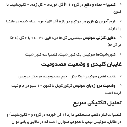
کلمبیا – حمله و دفاع
در گروه K: ۱ گل خورده، ۴ گل زده، ۳ کلین‌شیت تا
کنون
فرم آخرین ۵ بازی
هر دو تیم در بازهٔ آخر ۸۳٪ فرم اعلام شده در فاکتپا
را دارند
دقایق گلزنی سوئیس
بیشترین گل‌ها در دقایق ۷۶-۹۰ با ۴ گل (۴۰٪
از گل‌ها)
کلین‌شیت‌ها
سوئیس یک کلین‌شیت، کلمبیا سه کلین‌شیت
غایبان کلیدی و وضعیت مصدومیت
غایب قطعی سوئیس
لوکا جکز – نوع مصدومیت: موسکل برویس
وضعیت دروازه‌بان سوئیس
گرگور کوبل تا کنون ۱۳ سیو در جام ثبت
کرده است
تحلیل تاکتیکی سریع
کلمبیا ساختار دفاعی مستحکمی دارد (۱ گل خورده در گروه و ۳ کلین‌شیت) و
در مقابل، سوئیس تیمی با هجومی متوازن است که در دقایق پایانی توان