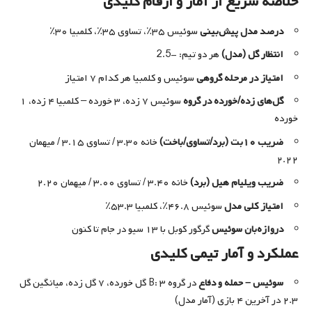
خلاصه سریع از آمار و ارقام کلیدی
درصد مدل پیش‌بینی
سوئیس ۳۵٪، تساوی ۳۵٪، کلمبیا ۳۰٪
انتظار گل (مدل)
هر دو تیم: -2.5
امتیاز در مرحله گروهی
سوئیس و کلمبیا هر کدام ۷ امتیاز
گل‌های زده/خورده در گروه
سوئیس ۷ زده، ۳ خورده – کلمبیا ۴ زده، ۱
خورده
ضریب ۱۰بت (برد/تساوی/باخت)
خانه ۳.۳۰ / تساوی ۳.۱۵ / میهمان
۲.۲۲
ضریب ویلیام هیل (برد)
خانه ۳.۴۰ / تساوی ۳.۰۰ / میهمان ۲.۲۰
امتیاز کلی مدل
سوئیس ۴۶.۸٪، کلمبیا ۵۳.۳٪
دروازه‌بان سوئیس
گرگور کوبل با ۱۳ سیو در جام تا کنون
عملکرد و آمار تیمی کلیدی
سوئیس – حمله و دفاع
در گروه B: ۳ گل خورده، ۷ گل زده، میانگین گل
۲.۳ در آخرین ۴ بازی (آمار مدل)