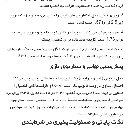
کرده که نشان‌دهنده حساسیت مارکت به کلمبیا است.
زیر ۲.۵ گل: مدل انتظار گل‌های پایین را نشان می‌دهد و ۱۰بت ضریب
زیر 2.5 گل را 1.57 ثبت کرده است.
هر دو تیم گل می‌زنند – خیر: آمار کلین‌شیت کلمبیا و ضریب در ۱۰بت
برابر 1.73 است؛ گزینهٔ محتاطانه برای کاهش ریسک.
نکتهٔ تخصصی (اختیاری): بیش از ۱.۵ گل برای دومین نیمه/سناریوهای
پیروزی با شانس بالا؛ ضریب وور 1.5 در نیمهٔ دوم ویلیام هیل: 2.50.
پیش‌بینی نهایی و سناریوی بازی
مدل ترکیبی (آمار و ضرایب) یک بازی بسته و متعادل پیش‌بینی می‌کند:
احتمال تساوی در وقت قانونی بالا است (۳۵٪) و مارکت‌ها کمی کلمبیا را
متمایل‌تر می‌دانند (ضریب برد کلمبیا ۲.۲۲ در ۱۰بت مقابل ۳.۳۰ برای برد
سوئیس). سناریوی محتاطانه: نتیجهٔ ۰-۰ یا ۱-۱ محتمل است، سناریوی
تهاجمی‌تر: کلمبیا با استفاده از ضدحملات می‌تواند پیروز شود اما سوئیس
در دقایق پایانی خطرناک است.
نکات پایانی و مسئولیت‌پذیری در شرط‌بندی