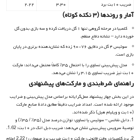
ضریب ۱۰بت برد
۳.۳۰
۲.۲۲
آمار و روندها (۳ نکته کوتاه)
کلمبیا در مرحله گروهی تنها ۱ گل دریافت کرده و سه بازی بدون گل
خورده دارد – نشانه دفاع منظم.
سوئیس ۴ گل در دقایق ۷۶-۹۰ زده که نشان‌دهنده برتری در پایان
بازی است.
مدل پیش‌بینی تساوی را با احتمال ۳۵٪ کاملاً محتمل می‌داند؛ مارکت
۱۰بت نیز ضریب تساوی ۳.۱۵ را نشان می‌دهد.
راهنمای شرط‌بندی و مارکت‌های پیشنهادی
در این بخش چهار پیشنهاد عمل‌گرایانه براساس مدل پیش‌بینی و ضرایب
موجود ارائه شده است. اعداد ضرایب دقیقاً مطابق دادهٔ منابع مارکت
(۱۰بت و ویلیام هیل) ذکر شده‌اند.
دابل شانس – سوئیس یا تساوی: توازن درصد مدل (۳۵٪ / ۳۵٪) و
توصیهٔ سرویس پیش‌بینی نشان می‌دهد؛ ضریب دبل انک در ۱۰بت: 1.62.
برد کلمبیا در وقت قانونی: مارکت ۱۰بت ضریب برد میهمان را 2.22 اعلام