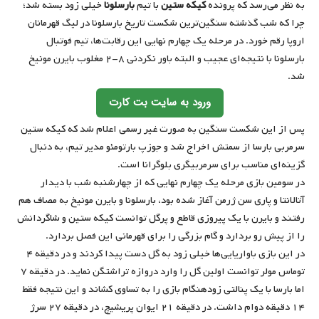
به نظر می‌رسد که پرونده
کیکه ستین
با تیم
بارسلونا
خیلی زود بسته شد؛
چرا که شب گذشته سنگین‌ترین شکست تاریخ بارسلونا در لیگ قهرمانان
اروپا رقم خورد. در مرحله یک چهارم نهایی این رقابت‌ها، تیم فوتبال
بارسلونا با نتیجه‌ای عجیب و البته باور نکردنی ۸-۲ مغلوب بایرن مونیخ
شد.
ورود به سایت بت کارت
پس از این شکست سنگین به صورت غیر رسمی اعلام شد که کیکه ستین
سرمربی بارسا از سمتش اخراج شد و جوزپ بارتومئو مدیر تیم، به دنبال
گزینه‌ای مناسب برای سرمربیگری بلوگرانا است.
در سومین بازی مرحله یک چهارم نهایی که از چهارشنبه شب با دیدار
آتالانتا و پاری سن ژرمن آغاز شده بود، بارسلونا و بایرن مونیخ به مصاف هم
رفتند و بایرن با یک پیروزی قاطع و پرگل توانست کیکه ستین و شاگردانش
را از پیش رو بردارد و گام بزرگی را برای قهرمانی این فصل بردارد.
در این بازی باواریایی‌ها خیلی زود به گل دست پیدا کردند و در دقیقه ۴
توماس مولر توانست اولین گل را وارد دروازه تراشتگن نماید. در دقیقه ۷
اما بارسا با یک پنالتی زودهنگام بازی را به تساوی کشاند و این نتیجه فقط
۱۴ دقیقه دوام داشت. در دقیقه ۲۱ ایوان پریشیچ، در دقیقه ۲۷ سرژ