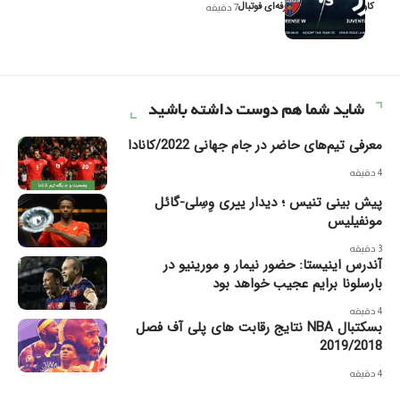
کاوه نیک‌فر، تحلیل‌گر حرفه‌ای فوتبال
7 دقیقه
شاید شما هم دوست داشته باشید
معرفی تیم‌های حاضر در جام جهانی 2022/کانادا
4 دقیقه
پیش بینی تنیس ؛ دیدار ییری وِسِلی-گائل
مونفیلیس
3 دقیقه
آندرس اینیستا: حضور نیمار و مورینیو در
بارسلونا برایم عجیب خواهد بود
4 دقیقه
بسکتبال NBA نتایج رقابت های پلی آف فصل
2019/2018
4 دقیقه