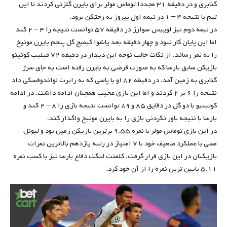
گنابری و در دقیقه ۳۱ مجددا توماس مولر برای بایرن گلزنی کردند تا این
تیم با نتیجه ۴ – ۱ در نیمه اول پیروز به رختکن برود.
در نیمه دوم نیز لوییس سوارز در دقیقه ۵۷ توانست نتیجه را ۴ – ۲ کند
اما این پایان کار نبود و چهار دقیقه بعد یاشوا کیمیچ گل پنجم بایرن مونیخ
را به ثمر رساند. از نکات جالب توجه این دیدار در دقیقه ۷۲ فیلیپ کوتینو
بازیکن سابق بارسا که به صورت قرضی به بایرن رفته است به جای سرژ
گنابری به زمین آمد. در دقیقه ۸۲ او با پاسی که به رابرت لواندوفسکی داد
نتیجه را ۶ بر ۲ کردند و اما این بازی عجیب همچنان ادامه داشت. در ادامه
کوتینیو با دو گل در دقایق ۸۵ و ۸۹ توانست نتیجه بازی را ۸ – ۲ کند و
بارسا با نتیجه باور نکردنی بازی را به بایرن مونیخ واگذار کند.
در این بازی توماس مولر با نمره ۹.۵۵ برترین بازیکن زمین بود و لیونل
مسی با عملکرد ضعیف خود با ۷ امتیاز در رتبه یازدهم بالاترین نمرات
بازیکنان در این بازی قرار گرفت. کلمنت لنگت دفاع بارسا نیز با کسب نمره
۵.۱۱ پایین ترین نمره را از آن خود کرد.