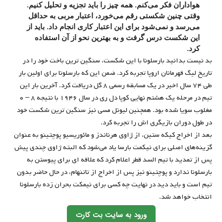
هواداران فکر می‌کنم. همه چیز را باید تجزیه و تحلیل کنیم.
وقتی چنین شکستی رقم می‌خورد، اعتبار مربی به حداقل
می‌رسد و نمی‌شود برای این اعتبار کاری انجام داد. باید از
این شکست درس گرفت و به بهترین نحو از آن استفاده
کرد.
بد نیست بدانید بارسلونا با این شکست، سنگین ترین باخت خود را در
تاریخ لیگ قهرمانان اروپا تجربه کرد. ضمن این که بارسلونا برای اولین بار
طی ۷۴ سال اخیر در یک مسابقه رسمی ۸ گل دریافت کرد. آخرین بار این
تیم در مرحله یک هشتم نهایی کوپا دل ری در سال ۱۹۴۶ با نتیجه ۸ – ۰
مغلوب سویا شده بود. همچنین لیونل مسی نیز سنگین ترین شکست خود
در طول دوران بازیگری اش را تجربه کرد.
بعد از اخراج کیکه ستین، از ژاوی هرناندز و مائوریسیو پوچتینو به عنوان
گزینه‌های اصلی برای نیکمت بارسا یاد می‌شود که البته ژاوی چندی پیش
پس از تمدید با تیم السد قطر اعلام کرد که علاقه ای برای پیوستن به
بارسلونا ندارد و پوچتینو نیز پس از اخراج از تاتنهام، در حال حاضر بدون
تیم است و باید دید در نهایت چه کسی برای نیمکت بحران زده بارسلونا
انتخاب خواهد شد.
ورود به سایت بت کارت