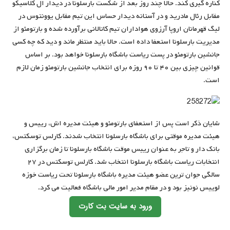
کناره گیری کند. حالا چند روز بعد از شکست بارسلونا در دیدار ال کلاسیکو
مقابل رئال مادرید و در آستانه دیدار حساس این تیم مقابل یوونتوس در
لیگ قهرمانان اروپا آرزوی هواداران تیم کاتالانی برآورده شده و بارتومئو از
مدیریت بارسلونا استعفا داده است. حالا باید منتظر ماند و دید که چه کسی
جانشین بارتومئو در پست ریاست باشگاه بارسلونا خواهد بود. بر اساس
قوانین چیزی بین ۴۰ تا ۹۰ روزه برای انتخاب جانشین بارتومئو زمان لازم
است.
شایان ذکر است پس از استعفای بارتومئو و هیئت مدیره اش، رییس و
هیئت مدیره موقتی برای باشگاه بارسلونا انتخاب شدند. کارلس توسکتس،
بانک دار و تاجر به عنوان رییس موقت باشگاه بارسلونا تا زمان برگزاری
انتخابات ریاست باشگاه بارسلونا انتخاب شد. کارلس توسکتس در ۲۷
سالگی جوان ترین عضو هیئت مدیره باشگاه بارسلونا تحت ریاست خوزه
لوییس نونیز بود و در مقام مدیر امور مالی باشگاه فعالیت می کرد.
ورود به سایت بت کارت