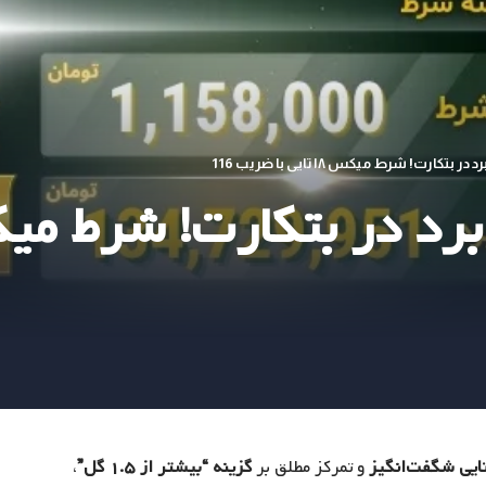
و تمرکز مطلق بر
گزینه “بیشتر از ۱.۵ گل”
،