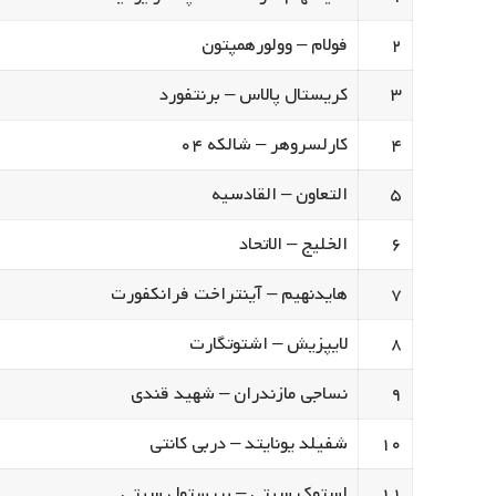
۲
فولام – وولورهمپتون
۳
کریستال پالاس – برنتفورد
۴
کارلسروهر – شالکه ۰۴
۵
التعاون – القادسیه
۶
الخلیج – الاتحاد
۷
هایدنهیم – آینتراخت فرانکفورت
۸
لایپزیش – اشتوتگارت
۹
نساجی مازندران – شهید قندی
۱۰
شفیلد یونایتد – دربی کانتی
۱۱
استوک سیتی – بریستول سیتی