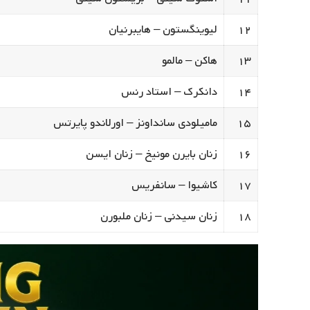
۱۲
لیوینگستون – هایبرنیان
۱۳
هاکن – مالمو
۱۴
دانکرک – استاد رنس
۱۵
مامیلودی سانداونز – اورلاندو پایرتس
۱۶
زنان بایرن مونیخ – زنان ایسن
۱۷
کاشیوا – سانفریس
۱۸
زنان سیدنی – زنان ملبورن