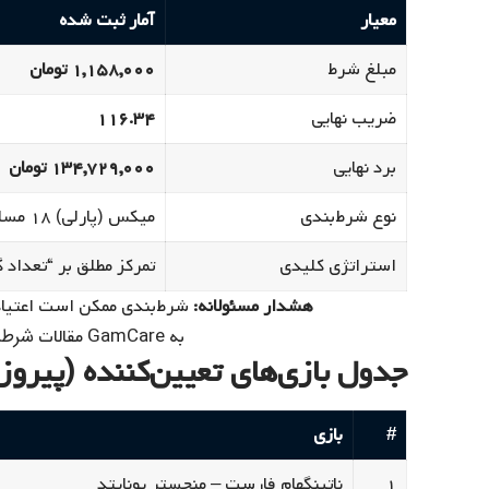
معیار
آمار ثبت شده
مبلغ شرط
۱,۱۵۸,۰۰۰ تومان
ضریب نهایی
۱۱۶.۳۴
برد نهایی
۱۳۴,۷۲۹,۰۰۰ تومان
نوع شرط‌بندی
میکس (پارلی) ۱۸ مسابقه فوتبال
استراتژی کلیدی
تمرکز مطلق بر “تعداد گل 
هشدار مسئولانه:
GamCare
شرطب
به
مقالات
جدول بازی‌های تعیین‌کننده (پیروزی
#
بازی
۱
ناتینگهام فارست – منچستر یونایتد