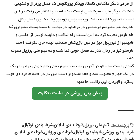
از طرفی دیگر داگلاس کاستا، وینگر یوونتوس که فصل پرفراز و نشیبی
داشت، دیگر غایب سرشناس لیست تیته است و انتظار می رفت در این
لیست حضور داشته باشد. وینیسیوس جونیور پدیده این فصل رئال
مادرید هم علیرغم درخشش در برنابئو، در نهایت با مصدومیت دشواری که
ماه مارس تجربه کرد به این لیست راه نیافت و داوید لوییز از چلسی و
فابینیو از لیورپول نیز در بین بازیکنان منتخب تیته جای نگرفته است.
مارسلو نیز در رئال مادرید فصل خوبی نداشت و به تیم ملی برزیل دعوت
نشد.
گفتنی است سلسائو در آخرین تورنمنت مهم یعنی جام جهانی برابر بلژیک
در یک چهارم مغلوب شد و حالا امیدوار است این بار در خانه خاطره ای خوب
بسازد و قهرمان این رقابت ها شود.
پیش‌بینی ورزشی در سایت بتکارت
تیم ملی برزیل
شرط بندی آنلاین
شرط بندی فوتبال
برچسب‌‌ها:
شرط بندی ورزشی
شرطبندی فوتبال
شرطبندی ورزشی
شرط‌بندی آنلاین
فوتبال
پیش بینی آنلاین
پیش بینی فوتبال
پیش بینی ورزشی