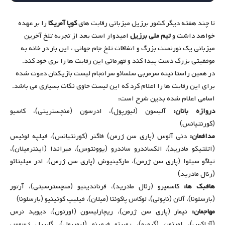
تا چند هفته دیگر کشور برزیل میزبانی رقابت های
کوپا آمریکا
را بر عهده
خواهد داشت و
تیم ملی برزیل
امیدوار است بعد از تجربه تلخ آخرین
میزبانی یک تورنمنت بزرگ و اتفاقات تلخ جام جهانی ، این بار در خانه به
موفقیتی بزرگ دست پیدا کند و قهرمانی این رقابت ها را بری خود کند.
در همین راستا تیته سرمربی سلسائو سرانجام لیست بازیکنان دعوت شده
برای این رقابت ها را اعلام کرد که این لیست حاوی نکات بسیاری می باشد.
اسامی اعلام شده بدین شرح است:
دروازه بانان:
آلیسون (لیورپول)، ادرسون (منچستریتی)، کاسیو
(کورنتیانس)
مدافعان:
دنی آلوس (پاری سن ژرمن) فاگنر (کورنتیانس)، فیلپه لوئیس
(اتلتیکو مادرید)، الکساندرو ساندرو (یوونتوس)، میراندا (اینترمیلان)،
تیاگو سیلوا (پاری سن ژرمن)، مارکینیوش (پاری سن ژرمن)، ادر میلیتائو
(رئال مادرید)
هافبک ها:
کاسمیرو (رئال مادرید)، فرناندینیو (منچسترسیتی)، آرتور
(بارسلونا)، آلان (ناپولی)، لوکاس پاکوئتا (میلان)، فیلیپ کوتینیو (بارسلونا)
مهاجمان:
نیمار (پاری سن ژرمن)، ریچارلیسون (اورتون)، دیوید نرس
(آژاکس)، اورتون (گرمیو)، روبرتو فرمینو (لیورپول)، گابریل ژسوس