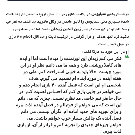
درخشش
دنی سبایوس
در رقابت های زیر ۲۱ سال اروپا با لباس لاروخا باعث
شده بسیاری دنی سبایوس را لایق ماندن در
رئال مادرید
بدانند. به نظر می
رسد نام او در فهرست فروش
زین الدین زیدان
باشد اما دنی سبایوس
تاکید کرد تنها هدف او قرار گرفتن در ترکیب ثابت و حداقل انجام ۴۰ بازی
در طول فصل است.
او در این مورد به مارکا گفت:
فکر می کنم زیدان این تورنمنت را دیده است اما او ایده
های کاملا روشنی دارد و همه ما می دانیم نظر او در این
مورد چیست. حالا باید به خوبی استراحت کنم. طی دو
هفته آینده در مورد آینده ام تصمیم می گیرم. هدف
شخصی ام این است که فصل آینده ۴۰ بازی انجام دهم و
می خواهم در جایی بازی کنم که احساس اهمیت کنم. در
حال حاضر تیم خاصی مد نظرم نیست. چیزی که می دانم
این است که می خواهم از فوتبالم در فصل آینده لذت ببرم
و برای تجربه های جدید آماده ام. نگران نیستم. می دانم
فصل آینده یک چالش بسیار خوب خواهم داشت. می
خواهم چیزهای جدیدی را تجربه کنم و فراتر از آن، از بازی
لذت ببرم.