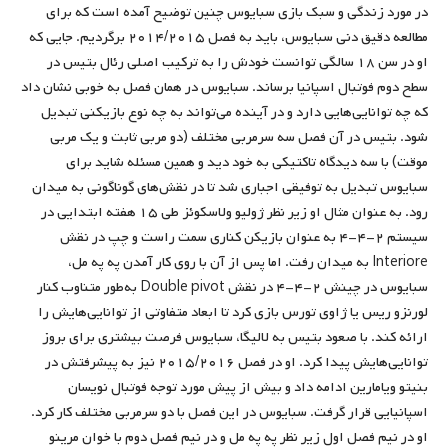
در مورد زندگی و سبک بازی سبایوس چنین توضیح آمده است که برای
مطالعه دقیق دنی سبایوس، باید به فصل ۲۰۱۴/۲۰۱۵ برگردیم. جایی که
او در سن ۱۸ سالگی توانست خودش را به ترکیب اصلی رئال بتیس در
سطح دوم فوتبال اسپانیا برساند. سبایوس در همان فصل به خوبی نشان داد
که چه توانایی‌هایی دارد و در آینده می‌تواند به چه نوع بازیکنی تبدیل
شود. بتیس در آن فصل سه سرمربی مختلف (دو مربی ثابت و یک مربی
موقت) با سه دیدگاه تاکتیکی به خود دید و همین مسئله شاید برای
سبایوس تبدیل به توفیقی اجباری شد تا در نقش‌های گوناگونی به میدان
رود. به عنوان مثال او زیر نظر ژولیو ولاسکوئز طی ۱۵ هفته ابتدایی در
سیستم ۲-۴-۴ به عنوان بازیکن کناری سمت راست و چپ در نقش
Interiore به میدان رفت. اما پس از آن با روی کار آمدن په په مل،
سبایوس در چینش ۲-۴-۴ در نقش Double pivot به‌طور متناوب کنار
لورنزو ریس یا ژاوی تورس بازی کرد تا ابعاد متفاوتی از توانایی‌هایش را
ارائه کند. با صعود بتیس به لالیگا، سبایوس فرصت بیشتری برای بروز
توانایی‌هایش پیدا کرد. او در فصل ۲۰۱۵/۲۰۱۶ نیز به پیشرفتش در
بنیتو ویامارین ادامه داد و بیش از پیش مورد توجه فوتبال نویسان
اسپانیایی قرار گرفت. سبایوس در این فصل با دو سرمربی مختلف کار کرد.
او در نیم فصل اول زیر نظر په په مل و در نیم فصل دوم با خوان مرینو