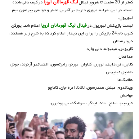
لیگ قهرمانان اروپا
کمتر از 30 ساعت تا شروع فینال
در کیف باقی‌مانده
است. در این شرایط مروری داریم بر آخرین اخبار و حواشی پیرامون تیم
لیورپول.
فینال لیگ قهرمانان اروپا
لیست بازیکنان لیورپول در
اعلام شد. یورگن
کلوپ نام 24 بازیکن را برای این دیدار اعلام کرد که به شرح زیر هستند:
دروازه‌بانان
کاریوس، مینیوله، دنی وارد
مدافعان
کلاین، فن دایک، لوورن، کلاوان، مورنو، رابرتسون، الکساندر آرنولد، جونز،
ناتانیل فیلیپس
هافبک‌ها
وینالدوم، میلنر، هندرسون، لالانا، امره جان، کاماچو
مهاجمان
فیرمینو، صلاح، مانه، اینگز، سولانکه، بن وودبرن.