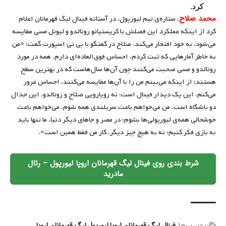
کرد.
محمد صلاح
، ستاره‌ی تیم لیورپول، در آستانه فینال لیگ قهرمانان اعلام
کرد از اینکه عملکرد این فصلش با کریستیانو رونالدو و لیونل مسی مقایسه
می‌شود، به خود افتخار می‌کند. صلاح در گفتگو با بی تی اسپورت گفت: «من
به خاطر آمارهایی که ثبت کردم، احساس فوق‌العاده‌ای دارم. همه در مورد
رونالدو و مسی صحبت می‌کنند چون آن‌ها سال‌هاست که در بهترین سطح
هستند؛ از اینکه می‌بینم من را با آن‌ها مقایسه می‌کنند، احساس غرور
می‌کنم. این یک دیدار فینال است؛ نه رویارویی صلاح و رونالدو. این جدال
دو باشگاه است. من می‌خواهم باعث سربلندی همه شوم. می‌خواهم باعث
خوشحالی همه‌ی لیورپولی‌ها بشوم؛ در مصر و جاهای دیگر دنیا. ما تنها باید
به بازی فکر کنیم؛ نه به هیچ چیز دیگر. کار من فقط همین است».
شرط بندی روی فینال لیگ قهرمانان اروپا لیورپول – رئال
مادرید
فینال لیگ قهرمانان اروپا
لیورپول
لیگ قهرمانان اروپا
برچسب‌‌ها: