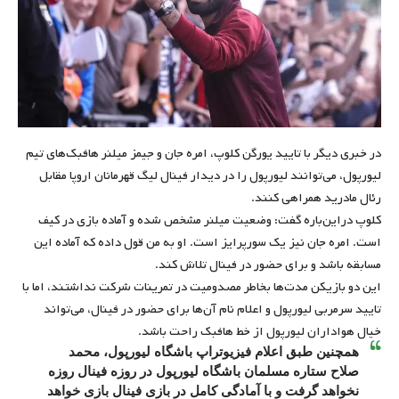
در خبری دیگر با تایید یورگن کلوپ، امره جان و جیمز میلنر هافبک‌های تیم
لیورپول، می‌توانند لیورپول را در دیدار فینال لیگ قهرمانان اروپا مقابل
رئال مادرید همراهی کنند.
کلوپ دراین‌باره گفت: وضعیت میلنر مشخص شده و آماده بازی در کیف
است. امره جان نیز یک سورپرایز است. او به من قول داده که آماده این
مسابقه باشد و برای حضور در فینال تلاش کند.
این دو بازیکن مدت‌ها بخاطر مصدومیت در تمرینات شرکت نداشتند، اما با
تایید سرمربی لیورپول و اعلام نام آن‌ها برای حضور در فینال، می‌تواند
خیال هواداران لیورپول از خط هافبک راحت باشد.
همچنین طبق اعلام فیزیوتراپ باشگاه لیورپول، محمد
صلاح ستاره مسلمان باشگاه لیورپول در روزه فینال روزه
نخواهد گرفت و با آمادگی کامل در بازی فینال بازی خواهد