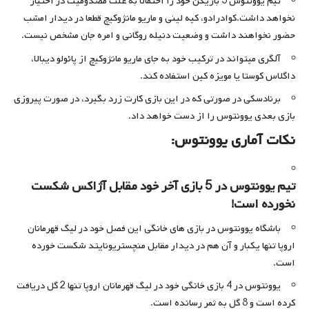
تیم یوونتوس 5 بازیکن خود را احتمالا به علت مصدومیت در اختیار
نخواهد داشت.کوادرادو، کیه لینی و ماریو مانژوکیچ قطعا در دیدار امشب
حضور نخواهند داشت و وضعیت دنیله روگانی و امره جان مشخص نیست.
آلگری میتواند در ترکیب خود به جای ماریو مانژوکیچ از پائولو دیبالا،
داگلاس کوستا یا مویزه کین استفاده کند.
برنادسکی در صورتی که در این بازی کارت زرد بگیرد، در صورت پیروزی
بازی بعدی یوونتوس را از دست خواهد داد.
نکات آماری یوونتوس:
تیم یوونتوس در 5 بازی آخر خود مقابل آژاکس شکست
نخورده است!
باشگاه یوونتوس در بازی های خانگی این فصل خود در لیگ قهرمانان
اروپا تنها یکبار و آن هم در دیدار مقابل منچستریونایتد شکست خورده
است.
یوونتوس در 4 بازی خانگی خود در لیگ قهرمانان اروپا تنها 2 گل دریافت
کرده است و 8 گل به ثمر رسانده است.