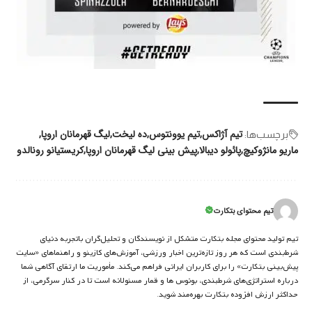
تیم آژاکس
تیم یوونتوس
ده لیخت
لیگ قهرمانان اروپا
برچسب‌‌ها:
ماریو مانژوکیچ
پائولو دیبالا
پیش بینی لیگ قهرمانان اروپا
کریستیانو رونالدو
تیم محتوای بتکارت
تیم تولید محتوای مجله بتکارت متشکل از نویسندگان و تحلیل‌گران باتجربه دنیای
شرط‌بندی است که هر روز تازه‌ترین اخبار ورزشی، آموزش‌های کازینو و راهنماهای «سایت
پیش‌بینی بتکارت» را برای کاربران ایرانی فراهم می‌کند. مأموریت ما ارتقای آگاهی شما
درباره استراتژی‌های شرطبندی، بونوس ها و قمار مسئولانه است تا در کنار سرگرمی، از
حداکثر ارزش افزوده بتکارت بهره‌مند شوید.