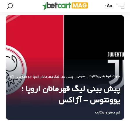
Aa
سایت شرط بندی بتکارت
عمومی
-
-
پیش بینی لیگ قهرمانان اروپا ؛ یوونتوس – آژاکس
پیش بینی لیگ قهرمانان اروپا ؛
یوونتوس – آژاکس
تیم محتوای بتکارت