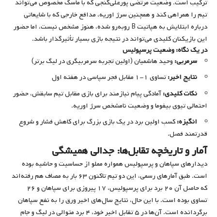
ترکیب است. وضعیت مرتضی پورعلی‌گنجی که با ماسک مخصوص می‌تواند
تیم را همراهی کند و همچنین سرژ اوریه، مدافع خارجی که با شایعاتی
درباره ابتلایش به هپاتیت B روبه‌رو شده، هنوز مشخص نیست، اما حضور
این بازیکنان کلیدی می‌تواند در نتیجه بازی بسیار تأثیرگذار باشد.
در یک نگاه: وضعیت پرسپولیس
سرمربی:
وحید هاشمیان (اولین تجربه سرمربیگری در لیگ برتر)
نتایج اخیر:
تساوی ۱-۱ مقابل فجر سپاسی در هفته اول
نکات کلیدی:
آمادگی پیام نیازمند برای بازی مقابل تیم سابقش، حضور
احتمالی تیوی بیفوما و وضعیت نامشخص سرژ اوریه.
انگیزه:
کسب اولین برد در یک بازی بزرگ برای کاهش فشار و شروع
قدرتمند فصل.
آمار و تاریخچه تقابل‌ها: جدالی همیشگی
دیدارهای سپاهان و پرسپولیس همواره مملو از حساسیت و حاشیه بوده
است. طبق آمارهای رسمی، این دو تیم تاکنون ۶۳ بار به مصاف هم رفته‌اند
که حاصل آن ۲۰ برد برای پرسپولیس، ۱۷ پیروزی برای سپاهان و ۲۶
تساوی بوده است. با این حال، نتایج سال‌های اخیر ورق را به نفع سپاهان
برگردانده است. آن‌ها در ۵ تقابل اخیر خود، ۴ برد متوالی در لیگ و جام