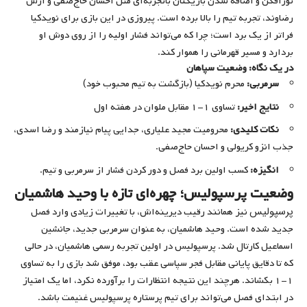
نورافکن و اضافه شدن بازیکنان باتجربه‌ای مثل احسان حاج‌صفی و آرش
رضاوند، تجربه تیم را بالا برده است. پیروزی در این بازی برای نویدکیا
فراتر از یک برد است؛ چرا که می‌تواند فشار اولیه را از روی دوش او
بردارد و مسیر قهرمانی را هموار کند.
در یک نگاه: وضعیت سپاهان
سرمربی:
محرم نویدکیا (بازگشت به تیم محبوب خود)
نتایج اخیر:
تساوی ۱-۱ مقابل ملوان در هفته اول
نکات کلیدی:
محرومیت مجید علیاری، جدایی پیام نیازمند و رضا اسدی،
جذب انزو کریولی و احسان حاج‌صفی.
انگیزه:
کسب اولین برد فصل و دور کردن فشار از سرمربی و تیم.
وضعیت پرسپولیس؛ چهره‌ای تازه با وحید هاشمیان
پرسپولیس
نیز همانند رقیب دیرینه‌اش، با تغییرات زیادی وارد فصل
جدید شده است. وحید هاشمیان، به عنوان سرمربی جدید، جانشین
اسماعیل کارتال شد. پرسپولیس در اولین تجربه رسمی هاشمیان، در حالی
که تا دقایق پایانی مقابل فجر سپاسی عقب بود، موفق شد بازی را به تساوی
۱-۱ بکشاند. هرچند این نتیجه انتظارات را برآورده نکرد، اما یک امتیاز
در ابتدای فصل می‌تواند برای تیم پرستاره پرسپولیس غنیمت باشد.