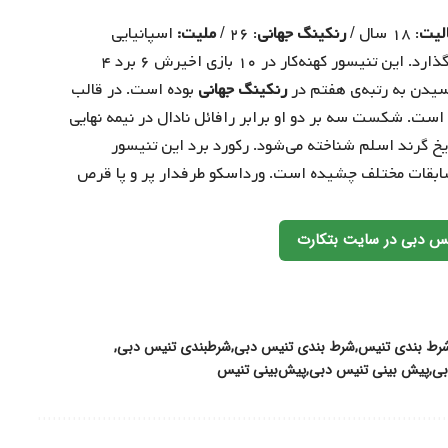
لیت
: ۱۸ سال /
رنکینگ جهانی
: ۲۶ /
ملیت:
اسپانیایی
با آمادگی نسبی پا به دیدار برابر فدرر می‌گذارد. این تنیسور کهنه‌کار در ۱۰ بازی اخیرش ۶ برد ۴
یدن به رتبه‌ی هفتم در
رنکینگ جهانی
بوده است. در قالب
ست. شکست سه بر دو او برابر رافائل نادال در نیمه نهایی
 بازی‌های تاریخ گرند اسلم شناخته می‌شود. رکورد برد این تنیسور
را در مسابقات مختلف چشیده است. ورداسکو طرفدار پر و پا قرص
یس دبی در سایت بتکارت
رط بندی تنیس
شرط بندی تنیس دبی
شرطبندی تنیس دبی
بی
پیش‌ بینی تنیس دبی
پیش‌بینی تنیس