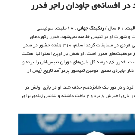
ر افسانه‌ی جاودان راجر فدرر
لیت
: ۲۱ سال /
رنکینگ جهانی
: ۷ / ملیت: سوئیسی
ت و شهرت او در تنیس خلاصه نمی‌شود. فدرر رکوردهای
بی‌شماری را در جهان تنیس به نام خود زده است. ۲۰ قهرمانی فردی در مسابقات گرند اسلم، ۳۱۰ هفته حضور در صدر
گوشه‌ای از موفقیت‌های فدرر است. او شش بار اوپن استرالیا، هشت
بار تورنمنت ویمبلدون و پنج بار اوپن فرانسه را فتح کرده است. فدرر ۸۶ درصد کل بازی‌های دوران تنیس‌اش را برده و
مانی در کارنامه دارد. او با کسب ۱۲۰ میلیون دلار جایزه‌ی نقدی، دومین تنیسور پردرآمد تاریخ (پس از
الیا شرکت کرد و در دور یک شانزدهم حذف شد. او در بازی اولش در
دبیُ فیلیپ کولشرایبر را سه بر یک شکست داد. فدرر در ۱۰ بازی اخیرش ۸ برد و ۲ باخت داشته و شانس زیادی برای