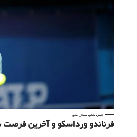
پیش بینی تنیس دبی
فرناندو ورداسکو و آخرین فرصت بر