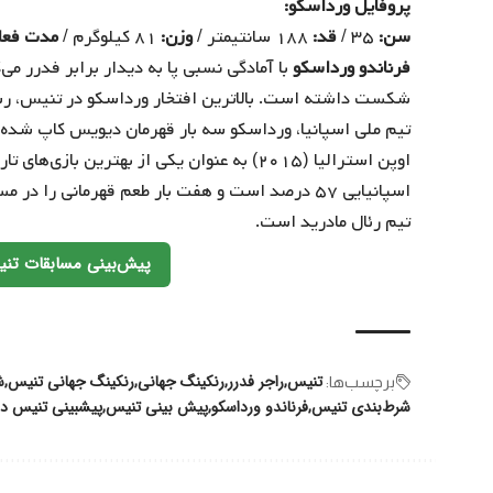
پروفایل ورداسکو:
سن:
۳۵ /
قد:
۱۸۸ سانتیمتر /
وزن:
۸۱ کیلوگرم /
مدت فعا
فرناندو ورداسکو
شکست داشته است. بالاترین افتخار ورداسکو در تنیس، رس
تیم ملی اسپانیا، ورداسکو سه بار قهرمان دیویس کاپ شده ا
اوپن استرالیا (۲۰۱۵) به عنوان یکی از بهترین
اسپانیایی ۵۷ درصد است و هفت بار طعم قهرمانی 
تیم رئال مادرید است.
پیش‌بینی مسابقات تن
تنیس
راجر فدرر
رنکینگ جهانی
رنکینگ جهانی تنیس
ش
برچسب‌‌ها:
شرط‌بندی تنیس
فرناندو ورداسکو
پیش بینی تنیس
پیشبینی تنیس د