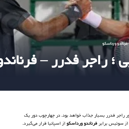
 فرناندو ورداسکو
؛ راجر فدرر – فرناند
نبه ۸ اسفند ۱۳۹۷ با حضور راجر فدرر بسیار جذاب خواهد بود. در چهارچوب دور یک
ز سوئیس برابر
فرناندو ورداسکو
از اسپانیا قرار می‌گیرد.