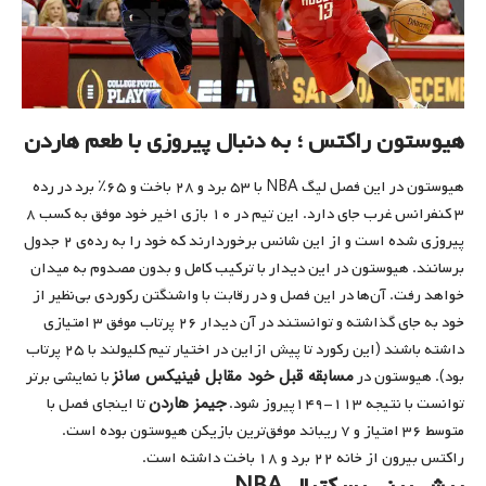
هیوستون راکتس ؛ به دنبال پیروزی با طعم هاردن
هیوستون در این فصل لیگ NBA با ۵۳ برد و ۲۸ باخت و ۶۵٪ برد در رده
۳ کنفرانس غرب جای دارد. این تیم در ۱۰ بازی اخیر خود موفق به کسب ۸
پیروزی شده است و از این شانس برخوردارند که خود را به رده‌‌ی ۲ جدول
برسانند. هیوستون در این دیدار با ترکیب کامل و بدون مصدوم به میدان
خواهد رفت. آن‌ها در این فصل و در رقابت با واشنگتن رکوردی بی‌نظیر از
خود به جای گذاشته و توانستند در آن دیدار ۲۶ پرتاب موفق ۳ ‌امتیازی
داشته باشند (این رکورد تا پیش از‌‌این در اختیار تیم کلیولند با ۲۵ پرتاب
مسابقه قبل خود مقابل فینیکس سانز
بود). هیوستون در
با نمایشی برتر
جیمز هاردن
توانست با نتیجه ۱۱۳-۱۴۹پیروز شود.
تا اینجای فصل با
متوسط ۳۶ امتیاز و ۷ ریباند موفق‌ترین بازیکن هیوستون بوده است.
راکتس بیرون از خانه ۲۲ برد و ۱۸ باخت داشته است.