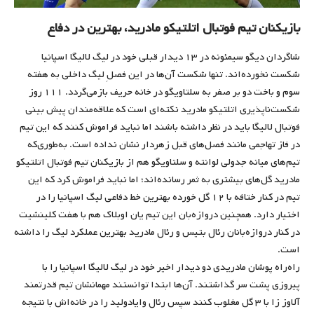
بازیکنان تیم فوتبال اتلتیکو مادرید، بهترین در دفاع
شاگردان دیگو سیمئونه در ۱۳ دیدار قبلی خود در لیگ لالیگا اسپانیا
شکست نخورده‌اند. تنها شکست آن‌ها در این فصلِ لیگ داخلی به هفته
سوم و باخت دو بر صفر به سلتاویگو در خانه حریف بازمی‌گردد. ۱۱۱ روز
شکست‌ناپذیری اتلتیکو مادرید نکته‌ای است که علاقه‌مندان پیش بینی
فوتبال لالیگا باید در نظر داشته باشند اما نباید فراموش کنند که این تیم
در فاز تهاجمی مانند فصل‌های قبل زهردار نشان نداده است. به‌طوری‌که
تیم‌های میانه جدولی لوانته و سلتاویگو هم از بازیکنان تیم فوتبال اتلتیکو
مادرید گل‌های بیشتری به ثمر رسانده‌اند؛ اما نباید فراموش کرد که این
تیم در کنار ختافه با ۱۲ گل خورده بهترین خط دفاعی لیگ اسپانیا را در
اختیار دارد. همچنین دروازه‌بان این تیم یان اوبلاک هم با هفت کلین­شیت
در کنار دروازه‌بانان رئال بتیس و رئال مادرید بهترین عملکرد لیگ را داشته
است.
راه‌راه پوشان مادریدی دو دیدار اخیر خود در لیگ لالیگا اسپانیا را با
پیروزی پشت سر گذاشتند. آن‌ها ابتدا توانستند مهمانشان تیم قدرتمند
آلاوز زا با ۳ گل مغلوب کنند سپس رئال وایادولید را در خانه‌اش با نتیجه