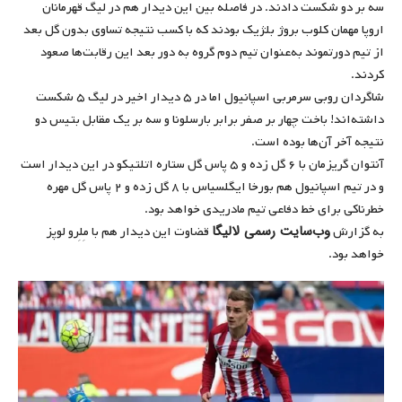
سه بر دو شکست دادند. در فاصله بین این دیدار هم در لیگ قهرمانان
اروپا مهمان کلوب بروژ بلژیک بودند که با کسب نتیجه تساوی بدون گل بعد
از تیم دورتموند به‌عنوان تیم دوم گروه به دور بعد این رقابت‌ها صعود
کردند.
شاگردان روبی سرمربی اسپانیول اما در ۵ دیدار اخیر در لیگ ۵ شکست
داشته‌اند! باخت چهار بر صفر برابر بارسلونا و سه بر یک مقابل بتیس دو
نتیجه آخر آن‌ها بوده است.
آنتوان گریزمان با ۶ گل زده و ۵ پاس گل ستاره اتلتیکو در این دیدار است
و در تیم اسپانیول هم بورخا ایگلسیاس با ۸ گل زده و ۲ پاس گل مهره
خطرناکی برای خط دفاعی تیم مادریدی خواهد بود.
وب‌سایت رسمی لالیگا
به گزارش
قضاوت این دیدار هم با مِلِرو لوپز
خواهد بود.