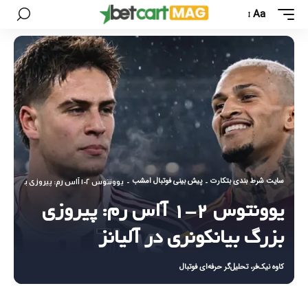
Aa
سایت شرط بندی بتکارت
پیش بینی فوتبال امشب
-
-
یوونتوس ۲-۱ آاس رم: پیروزی بزرگ بیانکونری در آلیانز
یوونتوس ۲-۱ آاس رم: پیروزی
بزرگ بیانکونری در آلیانز
کاوه نیک‌فر، تحلیل‌گر حرفه‌ای فوتبال