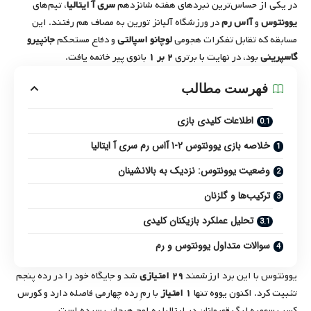
در یکی از حساس‌ترین نبردهای هفته شانزدهم
سری آ ایتالیا
، تیم‌های
یوونتوس
و
آاس رم
در ورزشگاه آلیانز تورین به مصاف هم رفتند. این
مسابقه که تقابل تفکرات هجومی
لوچانو اسپالتی
و دفاع مستحکم
جانپیرو
گاسپرینی
بود، در نهایت با برتری
۲ بر ۱
بانوی پیر خاتمه یافت.
فهرست مطالب
اطلاعات کلیدی بازی
خلاصه بازی یوونتوس ۲-۱ آاس رم سری آ ایتالیا
وضعیت یوونتوس: نزدیک به بالانشینان
ترکیب‌ها و گلزنان
تحلیل عملکرد بازیکنان کلیدی
سوالات متداول یوونتوس و رم
یوونتوس با این برد ارزشمند
۲۹ امتیازی
شد و جایگاه خود را در رده پنجم
تثبیت کرد. اکنون یووه تنها
۱ امتیاز
با رمِ رده چهارمی فاصله دارد و کورس
کسب سهمیه لیگ قهرمانان در ایتالیا به اوج هیجان رسیده است.