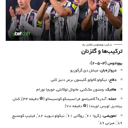
ترکیب یوونتوس مقابل رم
ترکیب‌ها و گلزنان
یوونتوس (۳-۵-۲)
:
دروازه‌بان
: میشل دی گرگوریو
دفاع
: نیکولو کالولو, گلیسون برمر, دنیز کلی
هافبک
: وستون مک‌کنی, مانوئل لوکاتلی, خویچا تورام
حمله
: آندره‌آ کامبیاسو, فرانسیسکو کونسیسائو (⚽ دقیقه ۴۴), کنان
ییلدیز, لویس اوپندا (⚽ دقیقه ۷۰)
تعویضی
: ژگروا ۶۱’, روگانی ۶۱’, نیکولو دیوید ۸۲’, فیلیپ کوستیچ
۸۹’, میرتی ۸۹’