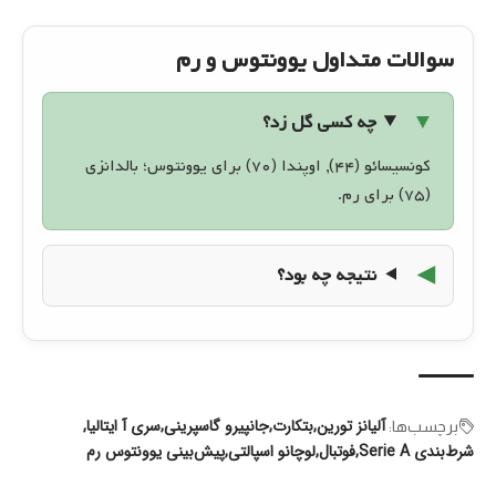
سوالات متداول یوونتوس و رم
چه کسی گل زد؟
کونسیسائو (۴۴), اوپندا (۷۰) برای یوونتوس؛ بالدانزی
(۷۵) برای رم.
نتیجه چه بود؟
آلیانز تورین
بتکارت
جانپیرو گاسپرینی
سری آ ایتالیا
برچسب‌‌ها:
شرط‌بندی Serie A
فوتبال
لوچانو اسپالتی
پیش‌بینی یوونتوس رم