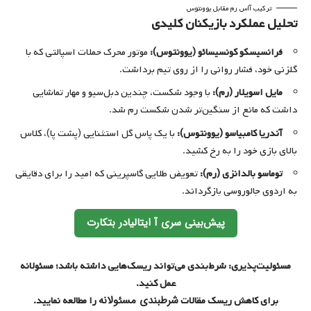
ترکیب آاس رم مقابل یوونتوس
تحلیل عملکرد بازیکنان کلیدی
فرانسیسکو کونسیسائو (یوونتوس):
موتور محرک حملات اسپالتی که با
گلزنی خود، فشار روانی را از روی تیم برداشت.
مایل اسویلار (رم):
با وجود شکست، چندین دبل‌سیو و مهار تماشایی
داشت که مانع از سنگین‌تر شدن شکست رم شد.
آندریا کامبیاسو (یوونتوس):
با یک پاس گل استثنایی (پشت پا)، کلاس
بالای بازی خود را به رخ کشید.
توماسو بالدانزی (رم):
تعویض طلایی گاسپرینی که امید را برای دقایقی
به اردوی جالوروسی بازگرداند.
پیش‌بینی سری آ ایتالیادر بتکارت
مسئولیت‌پذیری: شرط‌بندی می‌تواند ریسک‌هایی داشته باشد؛ مسئولانه
عمل کنید.
شرطبندی مسئولانه
برای کاهش ریسک مقالات
را مطالعه نمایید.