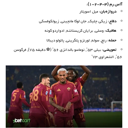
آاس رم (۳-۴-۲-۱)
:
دروازه‌بان
: میل اسویلار
دفاع
: زیکی چلیک, جان لوکا مانچینی, زیولکوفسکی
هافبک
: وسلی, برایان کریستانته, ادواردو کونه
حمله
: رنچ, سوله, لورنزو پلگرینی, پائولو دیبالا
تعویضی
: بیلی ۵۳’, توماسو بالدانزی ۵۶’ (⚽ دقیقه ۷۵), فرگوسن
۵۶’, الشعراوی ۷۳’