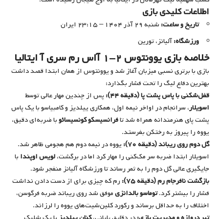
اطلاعات کلیدی بازی
تاریخ و ساعت:
شنبه ۲۹ آذر ۱۴۰۴ – ۲۳:۱۵ ایران
ورزشگاه:
آلیانز، تورین
خلاصه بازی یوونتوس ۲-۱ آاس رم سری آ ایتالیا
بازی با برتری نسبی میزبان آغاز شد و یوونتوس از همان ابتدا قصد داشت
بهترین دفاع لیگ را تحت فشار بگذارد:
قفل‌شکنی با پاس پشت پا (دقیقه ۴۴):
پس از چندین مهار عالی توسط
اسویلار
، سرانجام در اواخر نیمه اول، همکاری ییلدیز و کامبیاسو با یک پاس
پشت پای هنرمندانه همراه شد تا
فرانسیسکو کونسیسائو
با ضربه‌ای دقیق،
یووه را پیروز به رختکن بفرستد.
گل دوم روی ریباند (دقیقه ۷۰):
یووه در نیمه دوم هم هجومی ظاهر شد.
اسویلار ابتدا ضربه سر مک‌کنی را مهار کرد اما در برگشت،
لویس اوپندا
با
جایگیری عالی گل دوم را به ثمر رساند تا ورزشگاه آلیانز منفجر شود.
بازگشت نافرجام رم (دقیقه ۷۵):
رم که چیزی برای از دست دادن نداشت
فشار را بیشتر کرد.
توماسو بالدانزی
موفق شد روی ریباند ضربه فرگوسن،
اختلاف را به حداقل برساند و رکورد کلین‌شیت‌های یووه را لرزاند.
تیر دروازه و مدیریت بازی:
در دقایق پایانی،
کنان ییلدیز
با یک شلیک