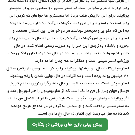
از طرفی تنها مشکلی که به نظر می‌رسد برای این انتقال وجود داشته باشد
رقم قرار داد هری مگوایر است که لستر سیتی ۹۰ میلیون یورو از منچستر
یونایتد برای این بازیکن طلب کرده اما منچستری ها خواهان کم کردن این
رقم هستند و لستر نیز از این قیمت کوتاه نمی‌آید. به نظر می‌رسد با توجه
به این که مگوایر و منچستر یونایتد هر دو خواهان این انتقال هستند و
لستر نیز از موضع اش کوتاه نمی‌آید در نهایت این انتقال با این مبلغ رقم
بخورد و باشگاه به زودی این خبر را به صورت رسمی اعلام کند. در حال
حاضر ادوودوارد، رئیس اجرایی یونایتد در حال مذاکره با جان رادکین مدیر
ورزشی لستر سیتی است و مذاکرات هم چنان ادامه دارد.
لسترسیتی تا به حال دو پیشنهاد یونایتد را رد کرد که دومین بار رقمی معادل
۷۰ میلیون پوند بوده است و مذاکرات در حال نهایی شدن با رقم پیشنهاد
لستر سیتی است. بد نیست بدانید در حال حاضر گران ترین مدافع تاریخ
فوتبال جهان ویرژیل فن دایک است که از ساوتهمپتون راهی لیورپول شد و
اگر یونایتد خواهان خرید مگوایر است باید رقمی بالاتر از انتقال فن دایک
به لسترسیتی پرداخت کند و او تبدیل به گران ترین مدافع تاریخ خواهد
شد که به نظر می رسد این اتفاق در حال رخ دادن است.
پیش بینی بازی های ورزشی در بتکارت