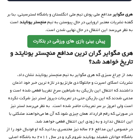
هری مگوایر
مدافع ملی ‌پوش تیم ملی انگلستان و باشگاه لسترسیتی، بنا بر
گفته نشریات معتبر اروپایی در حال پیوستن به تیم
منچستر یونایتد
است
به نظر می‌رسد این انتقال در حال نهایی شدن است.
پیش بینی بازی های ورزشی در بتکارت
هری مگوایر گران ترین مدافع منچستر یونایتد و
تاریخ خواهد شد؟
بعد از چراغ سبزی که هری مگوایر به تیم منچستر یونایتد نشان داد،
نشریات اسکای اسپرت و جانلوکا دی مارتزیو در تازه ترین خبر خود اذعان
داشتند که انتقال این بازیکن به شیاطین سرخ تقریبا قطعی شده است و
مدعی شدند که این بازیکن حتی در تمرینات دیروز لستر نیز شرکت نکرده
است ولی امروز بر سر تمرینات حاضر شده است. به نظر می‌رسد لستر نیز
در صورتی که رقم قرارداد همان چیزی شود که آن ها می‌خواهند مشکلی با
این انتقال ندارد و به زودی این انتقال قطعی خواهد شد.
در خصوص این مدافع ۲۶ ساله نیز مختصری بدانید که او فوتبال خود را از
باشگاه جوانان شفیلد یونایتد شروع کرد و در سال ۲۰۱۱ به باشگاه اصلی