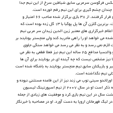
الکس فرگوسن سرمربی سابق شیاطین سرخ از این تیم جدا
نه چندان چشم گیری برای این تیم رقم خورده است.
آن ها در این فصل در رده بندی لیگ جزیره در جایگاه ششم قرار گرفتند. از ۳۸ بازی برگزار شده صاحب ۶۶ امتیاز و
حاصل تلاش آن ها ۱۹ برد، ۹ تساوی و ۱۰ شکست بوده است. برترین گلزن آن ها پل پوگبا با ۱۳ گل زده بوده است که
اعلام خبرگزاری های معتبر زین الدین زیدان سر مربی تیم
 شده می خواهد او را راهی مادرید کند ولی منچستر یونایتد بر
قات لازم نمی رسد و به نظر می رسد می خواهد سنگی جلوی
مادریدی ها برای خرید این بازیکن بی اندازد. جدایی آنتونیو والنسیا مدافع ۲۵ ساله این تیم نیز فعلا قطعی به نظر می
تا نیز مشخص نیست که چه آینده ای در یونایتد برای آن ها
طیر و بازیکنان سابق تیم منچستر یونایتد به باشگاه شده است
 کلی تیم نگذاشته است.
اورلاندو سیتی توپ می زند نیز از این قاعده مستثنی نبوده و
از عملکرد تیم اش احساس ناراحتی و نا رضایتی دارد. لازم به ذکر است او در سال ۲۰۰۷ از تیم اسپورتینگ لیسبون
 سال در این تیم بازی کرد و موفقیت های زیادی از جمله
در لیگ قهرمانان اروپا به دست آورد. او در مصاحبه با خبرنگار