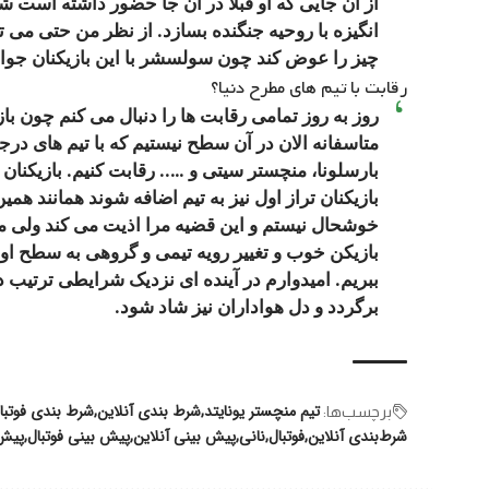
از آن جایی که او قبلا در آن جا حضور داشته است شای
انگیزه با روحیه جنگنده بسازد. از نظر من حتی می ت
چیز را عوض کند چون سولسشر با این بازیکنان جوان 
رقابت با تیم های مطرح دنیا؟
روز به روز تمامی رقابت ها را دنبال می کنم چون باز
متاسفانه الان در آن سطح نیستیم که با تیم های درجه 
بارسلونا، منچستر سیتی و ….. رقابت کنیم. بازیکنان 
بازیکنان تراز اول نیز به تیم اضافه شوند همانند هم
خوشحال نیستم و این قضیه مرا اذیت می کند ولی معت
بازیکن خوب و تغییر رویه تیمی و گروهی به سطح اول ا
ببریم. امیدوارم در آینده ای نزدیک شرایطی ترتیب دا
برگردد و دل هواداران نیز شاد شود.
تیم منچستر یونایتد
شرط بندی آنلاین
شرط بندی فوتبا
برچسب‌‌ها:
شرط‌بندی آنلاین
فوتبال
نانی
پیش بینی آنلاین
پیش بینی فوتبال
پیش 