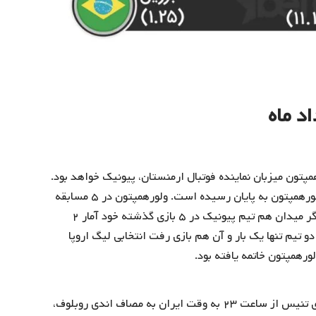
مپتون میزبان نماینده فوتبال ارمنستان، پیونیک خواهد بود.
دیدار رفت این دو تیم در کشور ارمنستان، با برتری ۴-۰ ولورهمپتون به پایان رسیده است. ولورهمپتون در ۵ مسابقه
اخیر خود به ۴ پیروزی و ۱ تساوی دست یافته و در سوی دیگر میدان هم تیم پیونیک در ۵ بازی گذشته خود آمار ۲
ست. این دو تیم تنها یک بار و آن هم بازی رفت انتخابی لیگ اروپا
در مسابقات ورزشی امروز، راجر فدرر تنیسور شماره ۳ دنیای تنیس از ساعت ۲۳ به وقت ایران به مصاف اندی روبلوف،