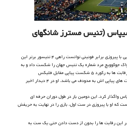
یپاس (تنیس مسترز شانگهای
مدودف، تنیسور مطرح کشور روسیه در مرحله یک چهارم نهایی با پیروزی برابر فونینی توانست راهی ۴ تنیسور برتر این
واک جوکوویچ مرد شماره یک تنیس جهان را شکست داد و به
مرحله نیمه نهایی راه یافت. تسیتسیپاس در راند دوم این رقابت ها به رکورد ۵ شکست پیاپی مقابل فلیکس
آوگرعلیاسیمه خاتمه داد و حالا در صدد پایان دادن به شکست های پیاپی اش به مدودف می باشد. او در ۴ دیدار اخیر
اس واگذار کرد. این دومین بار در طول دوران حرفه ای
 یک چهارم نهایی مسترز ۱۰۰۰ امتیازی است که او با پیروزی در ست اول، بازی را در نهایت به حریفش
در این رقابت ها را بدون از دست دادن حتی یک ست به