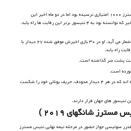
مدودف تا پیش از آگوست ۲۰۱۹ به مرحله نیمه نهایی مسترز ۱۰۰۰ امتیازی نرسیده بود اما در دو ماه اخیر این
سومین بار است که او به این مرحله می رسد. او در دو بار اخیر که توانسته بود به ۴ تنیسور برتر این رقابت ها راه یابد،
مدودف یکی از آماده ترین تنیسور های حال حاضر دنیا به شمار می آید. او در ۳۰ بازی اخیرش موفق شده ۲۷ دیدار با
این دو تنیسور جوان تا به حال ۴ بار مقابل هم قرار گرفته اند که در هر ۴ دیدار مدودف، حریف یونانی خود را شکست
مسترز شانگهای ۲۰۱۹ )
کست راجر فدرر سوئیسی جواز حضور در مرحله نیمه نهایی تنیس مسترز