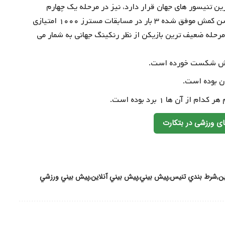
۲۰۱۹ را به دست آورد. برتینی که در رتبه ۱۱ برترین تنیسور های جهان قرار دارد، نیز در مرحله یک چهارم
نهایی دومنیک تیم را از پیش روی برداشت. زورف با وجود سن کمش موفق شده ۳ بار در مسابقات مسترز ۱۰۰۰ امتیازی
مرحله ضعیف ترین بازیکن از نظر رنکینگ جهانی به شمار می
ی ورزشی در بتکارت
ين
شرط بندي تنیس
پيش بيني
پيش بيني آنلاين
پيش بيني ورزشي