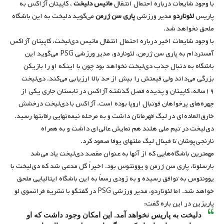
با وجود شایعات درباره احتمال انتقال
ماتیس دلیخت
، کاپیتان آژاکس به
پاریس
لئوناردو
مدیر ورزشی
پاری سن ژرمن
می‌گوید دلیخت به این باشگاه
ملحق نخواهد شد.
با وجود شایعات اخیر درباره احتمال انتقال ماتیس دی‌لیخت، کاپیتان آژاکس
آمستردام به پاری سن ژرمن، لئوناردو، مدیر ورزشی PSG می‌گوید این
باشگاه به دنبال جذب دی‌لیخت نخواهد بود چون با اینکه او را بازیکن
بزرگی می‌داند ولی قیمتش را بیش از حد بالا ارزیابی می‌کند. دی‌لیخت
۱۹ساله، کاپیتان و پدیده فصل گذشته آژاکس در تابستان جاری یکی از
چهره‌های پرخواهان فوتبال اروپا بوده است. آژاکس با دی‌‌لیخت درخشش
خارق‌العاده‌ای در لیگ قهرمانان داشت و به مرحله نیمه‌نهایی رقابتها رسید.
دی‌لیخت در تیم ملی هلند هم نمایش عالی‌ای داشت و به همراه
نارنجی‌پوشان تا فینال لیگ ملتهای یوفا صعود کرد.
مهمترین باشگاه‌هایی که از آنها به عنوان مقصد دی‌لیخت یاد می‌شد
بارسلونا، پاری سن ژرمن و یوونتوس بود. اخیراً گل مدعی شد که دی‌لیخت با
یوونتوس به توافق رسیده و به زودی رسماً به این باشگاه ایتالیایی ملحق
خواهد شد. اما لئوناردو، مدیر ورزشی PSG در گفتگو با نشریه فرانسوی لو
پاریزین در این باره گفت:
دلیخت به پاریس نخواهد آمد. این امکان وجود داشت که او