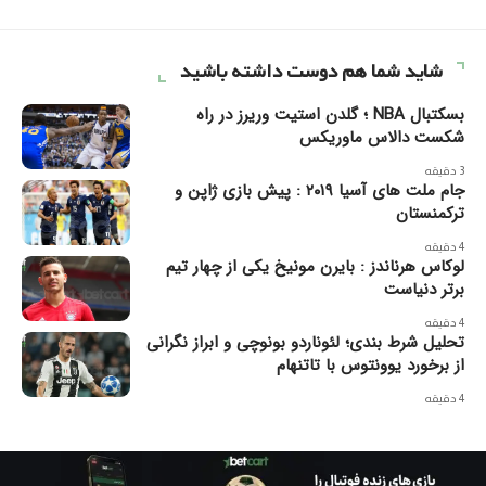
شاید شما هم دوست داشته باشید
بسکتبال NBA ؛ گلدن استیت وریرز در راه
شکست دالاس ماوریکس
3 دقیقه
جام ملت های آسیا ۲۰۱۹ : پیش بازی ژاپن و
ترکمنستان
4 دقیقه
لوکاس هرناندز : بایرن مونیخ یکی از چهار تیم
برتر دنیاست
4 دقیقه
تحلیل شرط بندی؛ لئوناردو بونوچی و ابراز نگرانی
از برخورد یوونتوس با تاتنهام
4 دقیقه