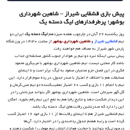
پیش بازی قشقایی شیراز – شاهین شهرداری
بوشهر؛ پرطرفدارهای لیگ دسته یک
روز یکشنبه ۲۷ آبان در چارچوب هفته سیزدهم
لیگ دسته یک
ایران دو
تیم
قشقایی شیراز
و
شاهین شهرداری بوشهر
از ساعت ۱۴:۳۰ در ورزشگاه
پارس شهر شیراز به مصاف هم خواهند رفت.
پیش بینی اینکه نبرد دو تیم پر هوادار جنوب کشور مسابقه‌ای جذاب
باشد کار سختی نیست. تیم شاهین شهرداری بوشهر با مربیگری محمود
لیگ برتر
فکری در این فصل جزو مدعیان صعود به
است و تا اینجای
مسابقات هم با اختلاف ۲ امتیاز با صدر جدول، در رده سوم قرار دارد. این
تیم با انجام ۱۱ بازی و کسب ۲۰ امتیاز تعقیب‌کننده دو تیم مس کرمان و
گل گهر سیرجان است. شاهین شهرداری بوشهر اگر بتواند میزبانش را در
این دیدار شکست دهد و نتایج رقبا هم به نفع این تیم رقم بخورد، امکان
این را دارد که صدرنشین رقابت‌های لیگ دسته یک باشد.
تیم قشقایی شیراز هم تا اینجای رقابت‌ها از ۱۱ بازی خود ۱۶ امتیاز کسب
کرده است و رتبه هفتم جدول رده‌بندی را در اختیار دارد. آن‌ها
درصورتی‌که بتوانند با حمایت هوادارانشان تیم مهمان را شکست دهند و