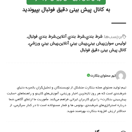
به کانال پیش بینی دقیق فوتبال بپیوندید
شرط بندي
شرط بندي آنلاين
شرط بندي فوتبال
برچسب‌‌ها:
لوئیس سوارز
پيش بيني
پيش بيني آنلاين
پيش بيني ورزشي
کانال پیش بینی دقیق فوتبال
تیم محتوای بتکارت
تیم تولید محتوای مجله بتکارت متشکل از نویسندگان و تحلیل‌گران باتجربه دنیای
شرط‌بندی است که هر روز تازه‌ترین اخبار ورزشی، آموزش‌های کازینو و راهنماهای «سایت
پیش‌بینی بتکارت» را برای کاربران ایرانی فراهم می‌کند. مأموریت ما ارتقای آگاهی شما
درباره استراتژی‌های شرطبندی، بونوس ها و قمار مسئولانه است تا در کنار سرگرمی، از
حداکثر ارزش افزوده بتکارت بهره‌مند شوید.