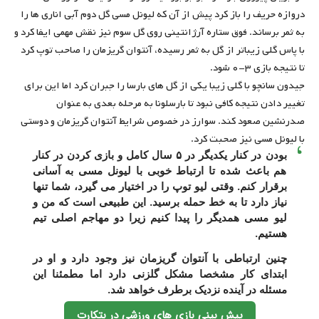
دروازه حریف را باز کرد پیش از آن که لیونل مسی گل دوم آبی اناری ها را
به ثمر برساند. فوق ستاره آرژانتینی روی گل سوم نیز نقش مهمی ایفا کرد و
با پاس گلی زیباتر از گل به ثمر رسیده، آنتوان گریزمان را صاحب توپ کرد
تا نتیجه بازی ۳-۰ شود.
جیدون سانچو با گلی زیبا یکی از گل های بارسا را جبران کرد اما این برای
تغییر دادن نتیجه کافی نبود تا بارسلونا به مرحله بعدی به عنوان
صدرنشین صعود کند. سوارز در خصوص شرایط آنتوان گریزمان و دوستی
با لیونل مسی نیز صحبت کرد.
بودن در کنار یکدیگر در ۵ سال کامل و بازی کردن در کنار
هم باعث شده تا ارتباط خوبی با لیونل مسی به آسانی
برقرار کنم. وقتی لیو توپ را در اختیار می گیرد، شما تنها
نیاز دارد تا به خط حمله برسید. این طبیعی است که من و
لیو مسی همدیگر را پیدا کنیم زیرا دو مهاجم اصلی تیم
هستیم.
چنین ارتباطی با آنتوان گریزمان نیز وجود دارد و او در
ابتدای کار مشخصا مشکل گلزنی دارد اما مطمئنا این
مسئله در آینده نزدیک برطرف خواهد شد.
پیش بینی بازی های ورزشی در بتکارت