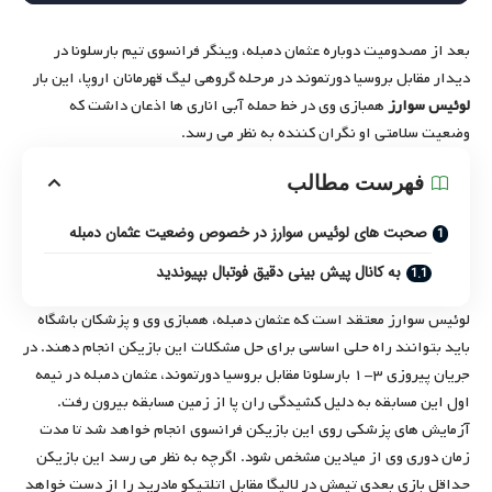
بعد از مصدومیت دوباره عثمان دمبله، وینگر فرانسوی تیم بارسلونا در
دیدار مقابل بروسیا دورتموند در مرحله گروهی لیگ قهرمانان اروپا، این بار
لوئیس سوارز
همبازی وی در خط حمله آبی اناری ها اذعان داشت که
وضعیت سلامتی او نگران کننده به نظر می رسد.
فهرست مطالب
صحبت های لوئیس سوارز در خصوص وضعیت عثمان دمبله
به کانال پیش بینی دقیق فوتبال بپیوندید
لوئیس سوارز معتقد است که عثمان دمبله،‌ همبازی وی و پزشکان باشگاه
باید بتوانند راه حلی اساسی برای حل مشکلات این بازیکن انجام دهند. در
جریان پیروزی ۳-۱ بارسلونا مقابل بروسیا دورتموند، عثمان دمبله در نیمه
اول این مسابقه به دلیل کشیدگی ران پا از زمین مسابقه بیرون رفت.
آزمایش های پزشکی روی این بازیکن فرانسوی انجام خواهد شد تا مدت
زمان دوری وی از میادین مشخص شود. اگرچه به نظر می رسد این بازیکن
حداقل بازی بعدی تیمش در لالیگا مقابل اتلتیکو مادرید را از دست خواهد