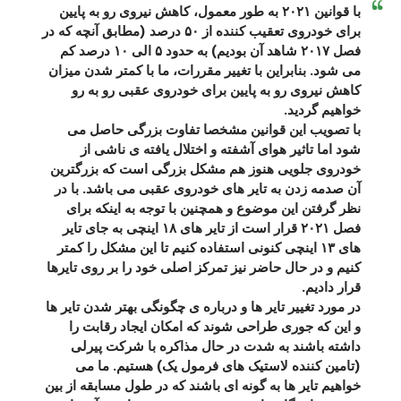
با قوانین ۲۰۲۱ به طور معمول، کاهش نیروی رو به پایین
برای خودروی تعقیب کننده از ۵۰ درصد (مطابق آنچه که در
فصل ۲۰۱۷ شاهد آن بودیم) به حدود ۵ الی ۱۰ درصد کم
می شود. بنابراین با تغییر مقررات، ما با کمتر شدن میزان
کاهش نیروی رو به پایین برای خودروی عقبی رو به رو
خواهیم گردید.
با تصویب این قوانین مشخصا تفاوت بزرگی حاصل می
شود اما تاثیر هوای آشفته و اختلال یافته ی ناشی از
خودروی جلویی هنوز هم مشکل بزرگی است که بزرگترین
آن صدمه زدن به تایر های خودروی عقبی می باشد. با در
نظر گرفتن این موضوع و همچنین با توجه به اینکه برای
فصل ۲۰۲۱ قرار است از تایر های ۱۸ اینچی به جای تایر
های ۱۳ اینچی کنونی استفاده کنیم تا این مشکل را کمتر
کنیم و در حال حاضر نیز تمرکز اصلی خود را بر روی تایرها
قرار دادیم.
در مورد تغییر تایر ها و درباره ی چگونگی بهتر شدن تایر ها
و این که جوری طراحی شوند که امکان ایجاد رقابت را
داشته باشند به شدت در حال مذاکره با شرکت پیرلی
(تامین کننده لاستیک های فرمول یک) هستیم. ما می
خواهیم تایر ها به گونه ای باشند که در طول مسابقه از بین