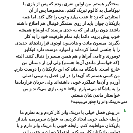
سختگیر هستم. من اولین نفری بودم که پس از بازی با
نیوکاسل به کالوم تبریک گفتم، مخصوصا پس از آن
استارتی که زد تا عقب بیاید و توپ را تکل کند. اما همه
بازیکنان جوان باید از روی ستمگر فوتبال هم اطلاع داشته
باشند چون برای این که به حدی برسند که اوضاع همیشه
خوب پیش برود، دائما باید تمام ظرفیت خود را به کار
بگیرند. میسون مانت و هادسون اودوی قراردادهای جدیدی
را با چلسی امضا کرده‌اند و لمپارد دوست دارد فیکایو
توموری و تامی آبراهام هم همین مسیر را دنبال کنند. البته
(که خواستار ماندن آن‌ها هستم) ولی این از دستان من
خارج است. باشگاه می‌داند که این بازیکنان را دوست دارم.
من کسی هستم که آن‌ها را در این فصل به تیمی اصلی
آوردم و آن‌ها عملکرد خوبی داشته‌اند ولی جریان قراردادها
را به باشگاه می‌سپارم. واقعا خوب بازی می‌کنند و من
خواستار ماندن‌شان هستم.
دنی درینک واتر را چطور می‌بینید؟
در پیش فصل خیلی با درینک واتر کار کردم و به نظرم ما
رابطه خیلی خوبی ایجاد کردیم. به عنوان سرمربی، باید از
بازیکنان مواظبت کنم. رابطه خوبی با درینک واتر دارم و با
تمامی بازیکنان کار می‌کنم. احتمالا دوران سختی را در