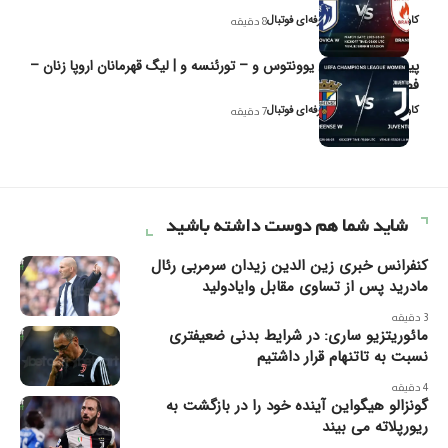
کاوه نیک‌فر، تحلیل‌گر حرفه‌ای فوتبال
8 دقیقه
پیش‌بینی و تحلیل یوونتوس و – تورئنسه و | لیگ قهرمانان اروپا زنان –
فصل ۲۰۲۶
کاوه نیک‌فر، تحلیل‌گر حرفه‌ای فوتبال
7 دقیقه
شاید شما هم دوست داشته باشید
کنفرانس خبری زین الدین زیدان سرمربی رئال
مادرید پس از تساوی مقابل وایادولید
3 دقیقه
مائوریتزیو ساری: در شرایط بدنی ضعیفتری
نسبت به تاتنهام قرار داشتیم
4 دقیقه
گونزالو هیگواین آینده خود را در بازگشت به
ریورپلاته می بیند