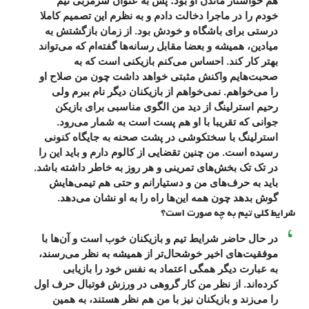
هم خواستار ماندن او بود؛ پس به عنوان سرمربی تیم
خودم را در ماجرا دخالت دادم و به نظرم این تصمیم کاملا
درستی برای باشگاه و خودش بود. از زمان بازگشتش به
میادین، همیشه و بعضا مقابل رسانه‌ها گفته‌ام که می‌تواند
بهتر کار کند. احساس می‌کنم بازیکنی است که به
صحبت‌هایم واکنش مثبتی خواهد داشت چون من صلاح او
را می‌خواهم. نمی‌خواهم از بازیکنان دیگر نام ببرم ولی
رحیم استرلینگ از دید من الگوی مناسبی برای بازیکن
جوانی که تقریبا با او هم پست است به شمار می‌رود.
استرلینگ با سختکوشی در پشت صحنه به جایگاه کنونی
رسیده است. من چنین تقضایی از کالوم دارم و باید این را
در تک تک بخش‌های تمرینی و هر روز به خاطر داشته باشد.
باید به حرف‌های من و دستیارانم و حتی هم تیمی‌هایش
گوش بدهد چون همه این‌ها راه را به او نشان می‌دهد.
شرایط کلی تیم به چه صورت است؟
در حال حاضر شرایط تیم و بازیکنان خوب است و آن‌ها با
موفقیت‌های اخیر خوشحال‌تر از همیشه به نظر می‌رسند،
به عبارت دیگر همگی اعتماد به نفس خود را بازیابی
کرده‌اند. از نظر من کار گروهی در ورزش فوتبال حرف اول
را می‌زند و بازیکنان نیز با من هم نظر هستند، به همین