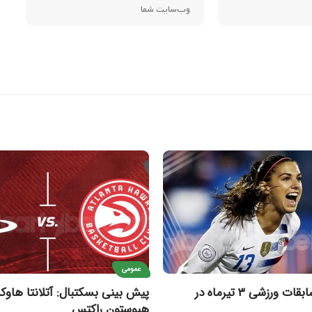
عمومی
مهم‌ترین مسابقات ورزشی ۳ تیرماه در
پیش بینی بسکتبال: آتلانتا هاو
هیوستون راکتس