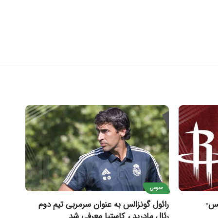
عمومی
کس-
رائول گونزالس به عنوان سرمربی تیم دوم
رئال مادرید ، کاستیا معرفی شد