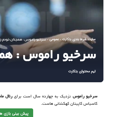
سایت شرط بندی بتکارت
عمومی
-
-
سرخیو راموس : همچنان خودم را ر
سرخیو راموس : همچن
تیم محتوای بتکارت
سرخیو راموس
نزدیک به چهارده سال است برای
رئال ما
کاسیاس کاپیتان کهکشانی هاست.
پیش بینی بازی ها