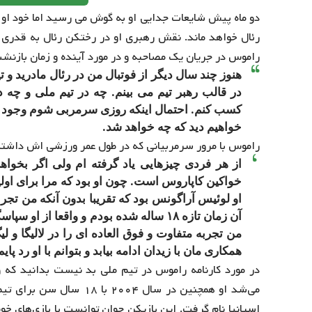
دو ماه پیش شایعات جدایی او به گوش می رسید اما خود او 
رئال خواهد ماند. نقش رهبری او در رختکن رئال به قدری
راموس در جریان یک مصاحبه و در مورد آینده و زمان باز
هنوز چند سال دیگر از فوتبال من در رئال مادرید و 
در قالب رهبر تیم می بینم. چه در تیم ملی و چه د
کسب کنم. احتمال اینکه روزی سرمربی شوم وجود د
خواهیم دید که چه خواهد شد.
راموس با مرور سرمربیانی که در طول عمر ورزشی اش داشت
از هر فردی چیزهایی یاد گرفته ام ولی اگر بخواهم
خواکین کاپاروس است. چون او بود که مرا برای اولین ب
او لوئیس آراگونس بود که تقریبا بدون آنکه من تجرب
آن زمان تازه ۱۸ ساله شده بودم و واقعا ا
من تجربه متفاوت و فوق العاده ای را در لالیگا و ل
همکاری مان با زیدان ادامه بیابد و بتوانم با او رد پای
می‌شد او همچنین در سال ۰۴
اسپانیا نام گرفت. این بازیکن جوان توانست با بازی‌های خ