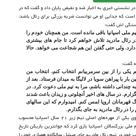
در نشستی خبری به اخبار ضد و نقیض پایان داد و گفت که در
 است که جدایی او می توانست ضربه بزرگی برای رئال باشد.
نشستگی اش گفت:
تیم ملی اسپانیا باقی مانده است. من همچنان خودم را
ر رئال مادرید تلاش خواهم کرد تا جام های بیشتری
ارد. ولی حتی گفتن این هم شجاعت می خواهد. حالا
ه گفت:
 یکی را از بین سرمربیانم انتخاب کنم، انتخاب من
ار با پیراهن سویا در لالیگا به میدان فرستاد. بعد از
ه چندانی داشته باشم، مرا به تیم ملی دعوت کرد. در
ز او سپاسگزارم. در سال های اخیر آنچلوتی و زیدان باعث شدند
یگ قهرمانان اروپا لمس کنم. امیدوارم که این سالهای
م را در رئال مادرید به جای بگذارم.
در مورد کارنامه راموس در تیم ملی بد نیست بدانید که وی یکی از مهره‌های اصلی تیم زیر ۲۱ سال اسپانیا محسوب
۲۰ با ۱۸ سال سن برای تیم ملی بزرگسالان اسپانیا بازی کرد که جوانترین بازیکن تاریخ
وب خود در تیم رئال مادرید جای میشل سالگادو همبازی خود را