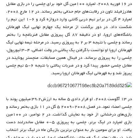
در ۱۶ فوریه ۲۰۰۸، لمپارد ۱۰۰مین گل خود برای چلسی را در بازی مقابل
هادرزفیلد تاون در رقابت‌های جام حذفی به‌ثمر رساند. در ۱۲ مارچ ۲۰۰۸،
لمپارد ۴ گل در برابر تیم دربی کانتی وارد دروازه کرد و ۶-۱ این تیم را
شکست داد. در دور برگشت از مرحله یک چهارم نهایی لیگ قهرمانان
باشگاه‌های اروپا، او در دقیقه ۸۷ گل پیروزی مقابل فنرباغچه را به‌ثمر
رساند و چلسی با نتیجه ۳ بر ۲ به پیروزی رسید. در مرحله نیمه نهایی لیگ
قهرمانان اروپا او توانست با گرفتن یک پنالتی در وقت اضافی، ۴-۳ لیورپول،
چلسی را به پیروزی برساند. در فینال همین مسابقات، منچستر یونایتد در
مقابل چلسی حضور پیدا کرد و در ضربات پنالتی با نتیجه ۶-۵ تیم چلسی
پیروز شد و به قهرمانی لیگ قهرمانان اروپا رسید.
در ۱۳ آگوست ۲۰۰۸، او قرار دادی ۵ ساله به ارزش۳۹.۲ میلیون پوند با
چلسی امضاء نمود. در فصل ۲۰۰۸-۲۰۰۹ ۵ گل در ۱۱ بازی به‌ثمر رساند و
بازی‌های درخشانی از خود به نمایش گذاشت. در ۲ نوامبر، در ۱۰۰مین
بازی لمپارد در لیگ برتر، چلسی به پیروزی ۵-۰ مقابل ساندرلند دست
یافت. او برای سومین بار به عنوان برترین بازیکن ماه در لیگ برتر انتخاب
شد. در رقابت‌های لیگ قهرمانان باشگاه‌های اروپا، او دو بار در مرحله یک