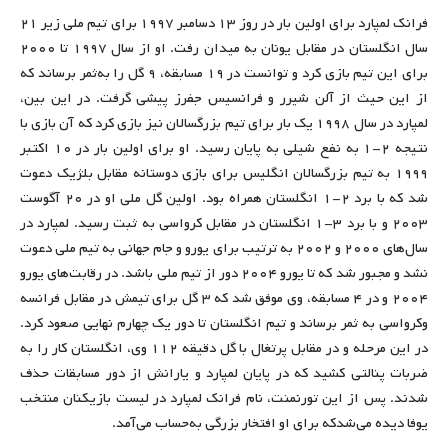
فرانک لمپارد برای اولین بار در روز ۱۳ دسامبر ۱۹۹۷ برای تیم ملی زیر ۲۱
سال انگلستان در مقابل یونان به میدان رفت. او از سال ۱۹۹۷ تا ۲۰۰۰
برای این تیم بازی کرد و توانست در ۱۹ مسابقه، ۹ گل را به‌ثمر برساند که
از این حیث از آلن شیرر و فرانسیس جفرز پیشی گرفت. در این بین،
لمپارد در سال ۱۹۹۸ یک بار برای تیم بزرگسالان نیز بازی کرد که آن بازی با
نتیجه ۲-۱ به نفع شیلی به پایان رسید. او برای اولین بار در ۱۰ اکتبر
۱۹۹۹ به تیم بزرگسالان انگلیس برای بازی دوستانه مقابل بلژیک دعوت
شد که با برد ۲-۱ انگلستان همراه بود. اولین گل ملی او در ۲۰ آگوست
۲۰۰۳ و با برد ۳-۱ انگلستان در مقابل کرواسی به ثبت رسید. لمپارد در
سال‌های ۲۰۰۰ و ۲۰۰۲ به ترتیب برای یورو و جام جهانی به تیم ملی دعوت
نشد و مجبور شد که تا یورو ۲۰۰۴ دور از تیم ملی باشد. در رقابت‌های یورو
۲۰۰۴ و در ۴ مسابقه، وی موفق شد که ۳ گل برای تیمش در مقابل فرانسه
وکرواسی به ثمر برساند و تیم انگلستان تا دور یک چهارم نهایی صعود کرد.
در این مرحله و در مقابل پرتغال با گل دقیقه ۱۱۲ وی، انگلستان کار را به
ضربات پنالتی کشید که در پایان لمپارد و یارانش از دور مسابقات حذف
شدند. پس از این تورنمنت، نام فرانک لمپارد در لیست بازیکنان منتخب
یوفا دیده می‌شدکه برای او افتخار بزرگی به‌حساب می‌آمد.