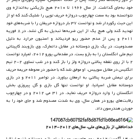
خود به‌جای گذاشت. از سال ۱۹۶۶ تا ۲۰۱۰ هیچ بازیکنی به‌اندازه وی
نتوانسته بود به سمت چهارچوب دروازه حریف توپی را شلیک کند که او از
این حیث رکوردار شد و توانست ۳۷ بار دروازه حریفان را با ضربه‌های خود
تهدید کند ولی هیچ یک از این ضربه‌ها تبدیل به گل نشد. در ۸ فوریه
۲۰۱۱ و پس از عدم حضور ریو فردیناند و استیون جرارد به دلیل
مصدومیت، در یک بازی دوستانه در مقابل دانمارک، وی بازوبند کاپیتانی
تیم ملی انگلستان را به بازو بست. در مقدماتی یورو ۲۰۱۲، لمپارد توانست
۲ با از روی نقطه پنالتی دروازه ولز را باز کند و در شب تساوی ۲-۲ تیم
انگلیس در مقابل سوییس، او موفق شد که با حضور در محوطه جریمه حریف
برای تیمش ضربه پنالتی به ‌ارمغان بیاورد. در نوامبر ۲۰۱۱ و در بازی
دوستانه مقابل اسپانیا، او توانست تنها گل بازی و گل پیروزی بخش
انگلستان را وارد دروازه حریف نماید. در ۳۱ می ۲۰۱۲ و در چهارچوب
رقابت‌های یورو در همان سال، وی به شدت مصدوم شد و جای خود را به
جوردن هندرسون داد.
خداحافظی از بازی‌های ملی، سال‌های ۲۰۱۲-۲۰۱۴
در ۱۴ آگوست ۲۰۱۲، روی هاجسون وی را برای بازی دوستانه با تیم ایتالیا