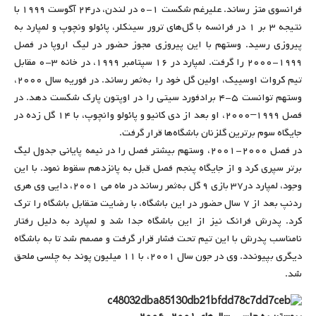
فرانسوی متز رساند. علیرغم شکست ۱-۰ در لندن، در۲۴ آگوست ۱۹۹۹ با
نتیجه ۳ بر ۱ در فرانسه با گل‌های ترور سینکلر، پائولو ونچوپ و لمپارد به
پیروزی رسید. وستهم با این پیروزی مجوز حضور در لیگ اروپا در فصل
۱۹۹۹-۲۰۰۰ را گرفت. لمپارد در ۱۶ سپتامبر ۱۹۹۹، در خانه ۳-۰ مقابل
تیم کروات اوسییک، اولین گل خود را به‌ثمر رساند. در فوریه سال ۲۰۰۰،
وستهم توانست ۵-۴ برادفورد سیتی را در اوپتون پارک شکست دهد. در
فصل ۱۹۹۹–۲۰۰۰، او بعد از دی کانیو و پائولو وانچوپ، با ۱۴ گل زده در
جایگاه سوم برترین گلزنان باشگاه‌ها قرار گرفت.
در فصل ۲۰۰۰-۲۰۰۱، وستهم بیشتر فصل را در نیمه پایانی جدول لیگ
برتر سپری کرد و از جایگاه پنجم فصل قبل به پانزدهم سقوط نمود. با این
وجود، لمپارد در۳۷ بازی ۹ گل به‌ثمر رساند در ماه می ۲۰۰۱، دایی وی هری
ردنپ بعد از ۷ سال حضور در این باشگاه، با رضایت متقابل باشگاه را ترک
کرد. پدرش فرانک نیز از این باشگاه جدا شد و لمپارد به دلیل رفتار
نامناسب پدرش با این تیم تحت فشار قرار گرفت و مصمم شد تا به باشگاه
دیگری بپیوندد. وی در جون سال ۲۰۰۱، با ۱۱ میلیون پوند به چلسی ملحق
شد.