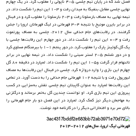
فصل شد که در پایان تیم چلسی ۵-۴ ناپولی را مغلوب کرد. در یک چهارم
نهایی چلسی مقابل بنفیکا به میدان رفت و ۳-۱ این تیم را شکست داد. در
نیمه نهایی به مصاف بارسلونا رفت و ۳-۲ بارسلونا را مغلوب کرد و در فینال
در برابر بایرن مونیخ با نتیجه ۴-۳ قهرمانی در لیگ قهرمانان اروپا را جشن
گرفتند. در رقابت‌های جام حذفی سال ۲۰۱۲، چلسی به مصاف پورثموث
رفت و ۴-۰ این تیم را شکست داد. در دور چهارم این رقابت‌ها چلسی با
یک گل کوئینز پارک را مغلوب کرد. در دور پنجم ۱-۱ با بیرمنگام مساوی کرد
و در دور ششم ۵-۲ لستر سیتی را شکست داد. در نیمه نهایی در برابر
تاتنهام قرار گرفت و۵-۱ این تیم را شکست داد. لمپارد در دقیقه ۸۰ گل
چهارم این بازی را وارد دروازه کرد. چلسی در فینال این رقابت‌ها به مصاف
لیورپول رفت و با نتیجه ۲-۱ قهرمانی جام حذفی را به دست آورد. در تمامی
این رقابت‌ها لمپارد به عنوان کاپیتان تیم چلسی نقش به‌سزایی در کسب
پیروزی این تیم بازی کرد. او توانست چندین گل به‌ثمر برساند و درگلزنی
به مهاجمان دیگر نیز کمک کرد. لمپارد در این فصل دو بار جام قهرمانی را
بالای سر برد و افتخاراتی دیگر را در کارنامه خود نوشت.
قهرمانی لیگ اروپا، سال‌های ۲۰۱۲-۲۰۱۳