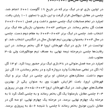
پیوستن به چلسی، سال‌های ۲۰۰۱-۲۰۰۶
در اولین بازی او در لیگ برتر که در تاریخ ۱۹ آگوست ۲۰۰۱ انجام شد،
چلسی در مقابل نیوکاسل قرار گرفت و این بازی با تساوی ۱-۱ پایان یافت.
لمپارد در تمام مسابقات لیگ چلسی حضور داشت و در فصل ۲۰۰۱-۲۰۰۲
هشت گل به‌ثمر رساند. در سپتامبر ۲۰۰۳ به‌عنوان بازیکن ماه لیگ برتر
انتخاب شد. چلسی در لیگ برتر ۲۰۰۳-۲۰۰۴ به مقام دوم دست. چلسی
در سال ۲۰۰۴ به‌عنوان بهترین تیم فوتبال سال در انگلیس انتخاب شد. او
توانست در ۱۴ بازی در لیگ قهرمانان اروپا ۴ گل به‌ثمر برساند. در این
رقابت‌ها چلسی درمرحله نیمه نهایی به مصاف تیم موناکورفت ولی ۵-۳
مغلوب شد.
لمپارد در سه فصل متوالی در ۳۸ بازی لیگ برتر حضور پیدا کرد. او ۱۳ گل
(۱۹گل در تمامی مسابقات) وارد دروازه کرد و در به‌ثمر رساندن ۱۶ گل نیز
سهم داشت. عملکردهای درخشان او برای چلسی در لیگ برتر و لیگ
قهرمانان اروپا، باعث افزایش شهرت وی به عنوان یکی از بهترین
هافبک‌های جهان شد. در لیگ قهرمانان اروپا ۲۰۰۴-۲۰۰۵، وی در پیروزی
۴-۲ چلسی مقابل بارسلونا یک گل به‌ثمر رساند و به چلسی کمک کرد تا به
مرحله یک چهارم نهایی برسد. در مرحله یک چهارم نهایی، او سه گل در
مقابل بایرن مونیخ به‌ثمر رساند تا چلسی با نتیجه ۶-۵ به پیروزی برسد.