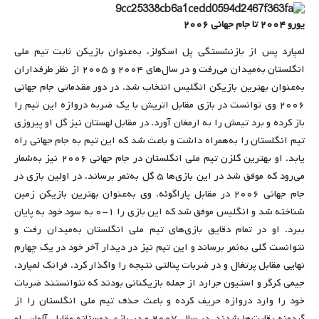
یورو ۲۰۰۴ تا جام جهانی ۲۰۰۶
لمپارد پس از بازنشستگی پل اسکولز، به‌عنوان بازیکن ثابت تیم ملی
انگلستان به‌میدان می‌رفت و در سال‌های ۲۰۰۴ و ۲۰۰۵ از نظر طرفداران
به‌عنوان بهترین بازیکن انگلیس انتخاب شد. در دور مقدماتی جام جهانی
۲۰۰۶ وی توانست در بازی مقابل اتریش با یک ضربه دروازه این تیم را
باز کرده و برد تیمش را به ارمغان آورد. در مقابل لهستان نیز گل او پیروزی
تیم انگلستان را به‌همراه داشت و باعث شد که این تیم به جام جهانی راه
یابد. او بهترین گلزن تیم ملی انگلستان در جام جهانی ۲۰۰۶ نیز به‌شمار
می‌رود که موفق شد در این بازی‌ها ۵ گل به‌ثمر برساند. در اولین بازی در
جام جهانی ۲۰۰۶ در مقابل پاراگوئه، وی به‌عنوان بهترین بازیکن زمین
شناخته شد و انگلیس موفق شد که این بازی را ۱-۰ به سود خود به پایان
ببرد. او در تمام دقایق بازی‌های تیم ملی انگلستان به‌میدان رفت و
نتوانست گلی به‌ثمر برساند و این تیم نیز در دیدار آخر خود در یک چهارم
نهایی مقابل پرتغال و در ضربات پنالتی نتیجه را واگذار کرد. فرانک لمپارد،
جیمی کرگر و استیون جرارد از جمله بازیکنانی بودند که نتوانستند ضربات
خود را وارد دروازه حریف کرده و باعث حذف تیم ملی انگلستان را از
گردونه رقابت‌ها شدند. در سال ۲۰۰۷ و در بازی دوستانه مقابل آلمان، او