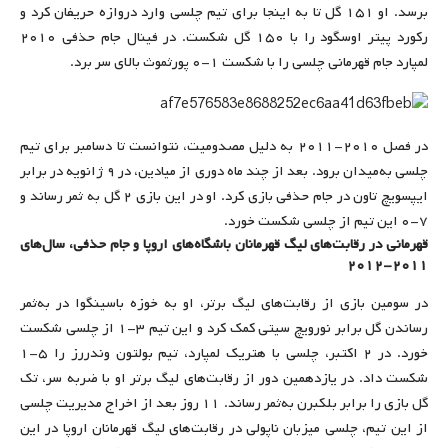
برسد. او ۱۵۱ گل تا به اینجا برای تیم چلسی وارد دروازه حریفان کرد و
رکورد پیتر اوسگود را با ۱۵۰ گل شکست. در فینال جام حذفی ۲۰۱۰
لمپارد جام قهرمانی چلسی را با شکست ۱-۰ پورثموث بالای سر برد.
در فصل ۲۰۱۰-۲۰۱۱ به دلیل مصدومیت، نتوانست تا دسامبر برای تیم
چلسی به‌میدان برود. بعد از چند ماه دوری از میادین، در ۹ ژانویه در برابر
ایپسویچ تاون در جام حذفی بازی کرد. او در این بازی ۲ گل به ثمر رساند و
۷-۰ این تیم از چلسی شکست خورد.
قهرمانی در رقابت‌های لیگ قهرمانان باشگاه‌های اروپا و جام حذفی، سال‌های
۲۰۱۱-۲۰۱۲
در سومین بازی از رقابت‌های لیگ برتر، او به خوزه باسینگوا در به‌ثمر
رساندن گل برابر نورویچ سیتی کمک کرد و این تیم ۳-۱ از چلسی شکست
خورد. در ۲ اکتبر، چلسی با هتریک لمپارد، تیم بولتون وندررز را ۵-۱
شکست داد. در یازدهمین دور از رقابت‌های لیگ برتر او با ضربه سر، تک
گل بازی را برابر بلکبرن به‌ثمر رساند. ۱۱ روز بعد از اخراج مدیریت چلسی
از این تیم، چلسی میزبان ناپولی در رقابت‌های لیگ قهرمانان اروپا در این