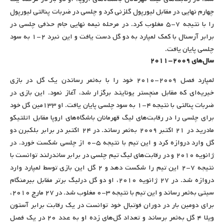
چهارم نهایی در مقابل لیورپول گلزنی کرد و چلسی در ضربات پنالتی لیورپول
را با نتیجه ۷-۵ مغلوب کرد. در مرحله نیمه نهایی جام حذفی چلسی در
برابر آرسنال با کمک لمپارد به دو گل دست یافت و این نبرد ۲-۱ به سود
چلسی پایان یافت.
سال‌های ۲۰۰۹-۲۰۱۱
لمپارد فصل ۲۰۰۹-۲۰۱۰ خود را با به‌ثمر رساندن یک گل در بازی
خیریه‌ای که مقابل منچستر یونایتد برگزار شد، آغاز نمود. این بازی در
ضربات پنالتی با نتیجه ۴-۱ به سود چلسی پایان یافت. او ۱۳۳مین گل خود
برای چلسی را در رقابت‌های لیگ قهرمانان باشگاه‌های اروپا مقابل اتلتیکو
مادرید در ۲۱ اکتبر ۲۰۰۹ به‌ثمر رساند. در ۲۴ اکتبر در برابر بلکبرن دو
گل وارد دروازه کرد و این تیم با نتیجه ۵-۰ از چلسی شکست خورد. در
ژانویه ۲۰۱۰ و در رقابت‌های لیگ تیم چلسی در برابر ساندرلند توانست با
نتیجه ۷-۲ این تیم را شکست دهد و ۲ گل این بازی توسط لمپارد وارد
دروازه شد. در ۲۷ ژانویه ۲۰۱۰، او دو گل درلیگ برتر مقابل بیرمنگام
سیتی به‌ثمر رساند و این تیم با نتیجه ۳-۰ مغلوب شد. در ۲۷ مارچ ۲۰۱۰،
برای دومین بار در دوران فوتبال خود توانست در یک رقابت برابر آستون
ویلا ۴ گل به‌ثمر برساند و تعداد گل‌های زده او به عدد ۲۰ در یک فصل