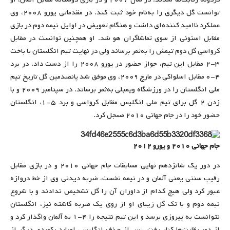
توانست گل دیگری را به‌نام خود ثبت کند. در مقدماتی یورو ۲۰۰۸، وی
عملکرد نا‌امید کننده‌ای داشت و هنگام تعویض در اوایل نیمه دوم در بازی
مقابل استونی از سوی تماشاگران هو شد. او همچنین توانست در مقابل
کرواسی گل دوم تیمش را به‌ثمر برساند ولی در نهایت تیم انگلستان با باخت
۳-۲ مقابل این تیم، جواز حضور در یورو ۲۰۰۸ را از دست داد. در برد
۴-۰ مقابل اسلواکی در مارچ ۲۰۰۹، وی موفق شد پانصدمین گل تاریخ تیم
ملی انگلستان را در ورزشگاه ویمبلی به‌ثمر برساند. در سپتامبر ۲۰۰۹ و با
زدن ۲ گل برای تیم ملی انگلیس مقابل کرواسی و برد ۵-۱، انگلستان
حضور خود را در جام جهانی ۲۰۱۰ مسجل کرد.
جام جهانی ۲۰۱۰ و یورو ۲۰۱۲
در دور یک شانزدهم نهایی مسابقات جام جهانی ۲۰۱۰ و در بازی مقابل
رقیب سنتی یعنی آلمان و در نیمه نخست، ضربه دیدنی وی از خط دروازه
عبور کرد ولی هیچ کدام از داوران آن را گل تشخیص ندادند و با شروع
نیمه دوم و با تک گل زیبای او از روی یک ضربه کاشته نیز، انگلستان
نتوانست به پیروزی برسد و این تیم نتیجه را ۴-۱ به آلمان واگذار کرد و
از دور رقابت‌ها کنار رفت. پس از حذف انگلیس، لمپارد رکوردی دیگر از