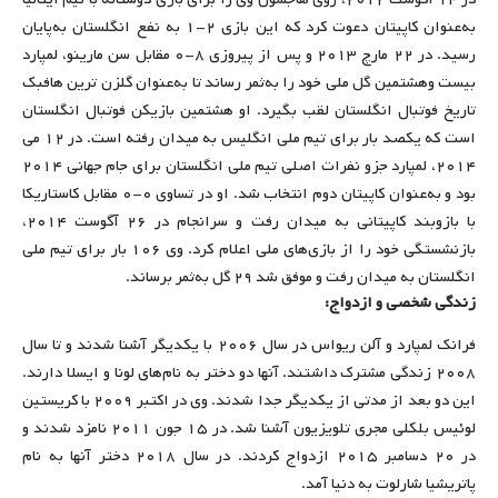
به‌عنوان کاپیتان دعوت کرد که این بازی ۲-۱ به نفع انگلستان به‌پایان
رسید. در ۲۲ مارچ ۲۰۱۳ و پس از پیروزی ۸-۰ مقابل سن مارینو، لمپارد
بیست وهشتمین گل ملی خود را به‌ثمر رساند تا به‌عنوان گلزن ترین هافبک
تاریخ فوتبال انگلستان لقب بگیرد. او هشتمین بازیکن فوتبال انگلستان
است که یکصد بار برای تیم ملی انگلیس به میدان رفته است. در ۱۲ می
۲۰۱۴، لمپارد جزو نفرات اصلی تیم ملی انگلستان برای جام جهانی ۲۰۱۴
بود و به‌عنوان کاپیتان دوم انتخاب شد. او در تساوی ۰-۰ مقابل کاستا‌ریکا
با بازوبند کاپیتانی به میدان رفت و سرانجام در ۲۶ آگوست ۲۰۱۴،
بازنشستگی خود را از بازی‌های ملی اعلام کرد. وی ۱۰۶ بار برای تیم ملی
انگلستان به میدان رفت و موفق شد ۲۹ گل به‌ثمر برساند.
زندگی شخصی و ازدواج:
فرانک لمپارد و آلن ریواس در سال ۲۰۰۶ با یکدیگر آشنا شدند و تا سال
۲۰۰۸ زندگی مشترک داشتند. آنها دو دختر به نام‌های لونا و ایسلا دارند.
این دو بعد از مدتی از یکدیگر جدا شدند. وی در اکتبر ۲۰۰۹ با کریستین
لوئیس بلکلی مجری تلویزیون آشنا شد. در ۱۵ جون ۲۰۱۱ نامزد شدند و
در ۲۰ دسامبر ۲۰۱۵ ازدواج کردند. در سال ۲۰۱۸ دختر آنها به نام
پاتریشیا شارلوت به دنیا آمد.