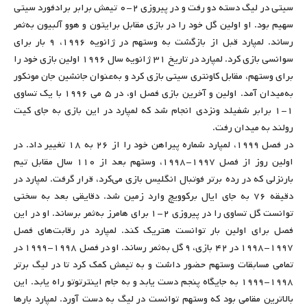
سیتی در لیگ دسته دو رفت و در پیروزی ۲-۰ تیمش برابر برادفورد سیتی
سهیم بود. او اولین گل خود را در بازی مقابل برایتون و هوو آلبیون به‌ثمر
رساند. لمپارد قبل از بازگشت به وستهم در ژانویه ۱۹۹۶، ۹ بار برای
سوانسی بازی کرد. لمپارد در تاریخ ۳۱ ژانویه سال ۱۹۹۶ اولین بازی خود را
برای وستهم، مقابل کاونتری سیتی بازی کرد و به‌عنوان جانشین جان مونکور
به‌میدان آمد. اولین و آخرین بازی فصل او، در ۵ می ۱۹۹۶ با یک تساوی
۱-۱ برابر شفیلد ونزدی انجام شد که لمپارد در این بازی به جای کیت
رولند به میدان رفت.
در فصل ۱۹۹۹، لمپارد شماره پیراهن خود را از ۲۶ به ۱۸ تغییر داد. در
اولین روز از فصل ۱۹۹۷-۱۹۹۸، وستهم بعد از ۱۱۰ سال مقابل تیم
بارنزلی که در رده برتر فوتبال انگلیس بازی می‌کرد، قرار گرفت. لمپارد در
دقیقه ۷۶ به جای ایال برکوویچ وارد زمین شد. دقایقی بعد به سختی
توانست گل تساوی را در پیروزی ۲-۱ برای هامرز به‌ثمر برساند. او در این
فصل برای اولین بار توانست هتریک کند. لمپارد در رقابت‌های فصل
۱۹۹۷-۱۹۹۸ در ۴۲ بازی، ۹ گل به‌ثمر رساند. او در فصل ۱۹۹۸-۱۹۹۹ در
تمامی مسابقات وستهم حضور داشت و به تیمش کمک کرد تا در لیگ برتر
۱۹۹۸-۱۹۹۹ به جایگاه پنجم دست یابد و به جام اینترتوتو راه یابد. این
بالاترین مقامی بود که وستهم توانست در لیگ به دست آورد. لمپارد بارها