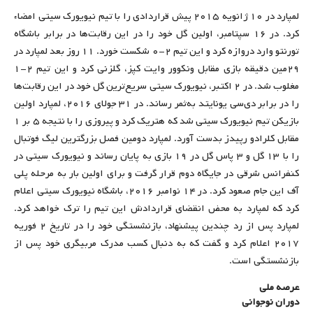
لمپارد در ۱۰ ژانویه ۲۰۱۵ پیش قراردادی را با تیم نیویورک سیتی امضاء
کرد. در ۱۶ سپتامبر، اولین گل خود را در این رقابت‌ها در برابر باشگاه
تورنتو وارد دروازه کرد و این تیم ۲-۰ شکست خورد. ۱۱ روز بعد لمپارد در
۲۹مین دقیقه بازی مقابل ونکوور وایت کپز، گلزنی کرد و این تیم ۲-۱
مغلوب شد. در ۲ اکتبر، نیویورک سیتی سریع‌ترین گل خود در این رقابت‌ها
را در برابر دی‌سی یونایتد به‌ثمر رساند. در ۳۱ جولای ۲۰۱۶، لمپارد اولین
بازیکن تیم نیویورک سیتی شد که هتریک کرد و پیروزی را با نتیجه ۵ بر ۱
مقابل کلرادو رپیدز بدست آورد. لمپارد دومین فصل بزرگترین لیگ فوتبال
را با ۱۳ گل و ۳ پاس گل در ۱۹ بازی به پایان رساند و نیویورک سیتی در
کنفرانس شرقی در جایگاه دوم قرار گرفت و برای اولین بار به مرحله پلی
آف این جام صعود کرد. در ۱۴ نوامبر ۲۰۱۶، باشگاه نیویورک سیتی اعلام
کرد که لمپارد به محض انقضای قراردادش این تیم را ترک خواهد کرد.
لمپارد پس از رد چندین پیشنهاد، بازنشستگی خود را در تاریخ ۲ فوریه
۲۰۱۷ اعلام کرد و گفت که به دنبال کسب مدرک مربیگری خود پس از
بازنشستگی است.
عرصه ملی
دوران نوجوانی