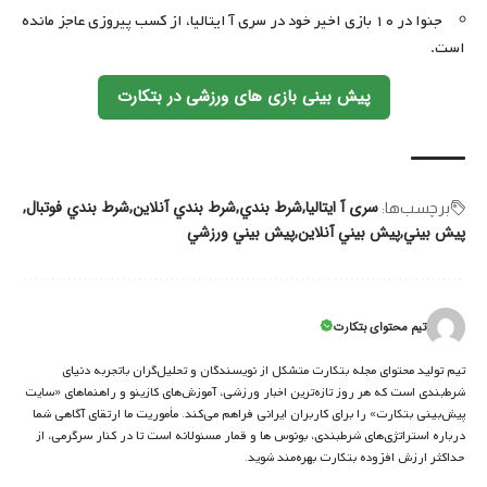
جنوا در ۱۰ بازی اخیر خود در سری آ ایتالیا، از کسب پیروزی عاجز مانده
است.
پیش بینی بازی های ورزشی در بتکارت
سری آ ایتالیا
شرط بندي
شرط بندي آنلاين
شرط بندي فوتبال
برچسب‌‌ها:
پيش بيني
پيش بيني آنلاين
پيش بيني ورزشي
تیم محتوای بتکارت
تیم تولید محتوای مجله بتکارت متشکل از نویسندگان و تحلیل‌گران باتجربه دنیای
شرط‌بندی است که هر روز تازه‌ترین اخبار ورزشی، آموزش‌های کازینو و راهنماهای «سایت
پیش‌بینی بتکارت» را برای کاربران ایرانی فراهم می‌کند. مأموریت ما ارتقای آگاهی شما
درباره استراتژی‌های شرطبندی، بونوس ها و قمار مسئولانه است تا در کنار سرگرمی، از
حداکثر ارزش افزوده بتکارت بهره‌مند شوید.