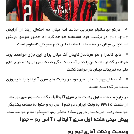
مارکو جیامپائولو سرمربی جدید آث میلان به احتمال زیاد از آرایش
۴-۳-۱-۲ در ترکیب خود استفاده خواهد کرد اما حضور سوسو بازیکن
اسپانیایی میلان در خط حمله یا هافبک این تیم همچنان نامعلوم است.
ماتیا کالدرا و تئو هرناندز غایبان آث میلان برای این بازی خواهند بود.
هرناندز که از ناحیه مچ پا دچار آسیب دیدگی شده، پس از وقفه بازی های
ملی به تمرینات میلان بازخواهد گشت.
آث میلان چهار دیدار اخیر خود در رقابت های سری آ ایتالیا را با پیروزی
پشت سر گذاشته است.
در چارچوب هفته اول رقابت های
سری آ ایتالیا
، یکشنبه سوم شهریور ماه
از ساعت ۲۳:۱۵ به وقت ایران،‌ دو تیم آ اس رم و جنوا به مصاف یکدیگر
خواهند رفت. این دیدار در ورزشگاه خانگی رم،‌ المپیکو انجام خواهد شد.
پیش بینی هفته اول سری آ ایتالیا ؛ آ اس رم – جنوا
وضعیت و نکات آماری تیم رم