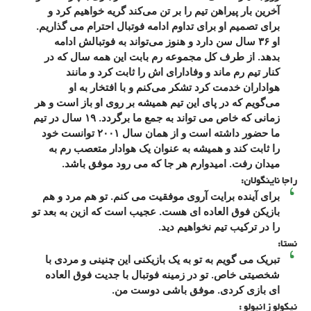
آخرین بار پیراهن تیم را بر تن می‌کند گریه خواهیم کرد و
برای تصمیم او برای تداوم ادامه فوتبال احترام می گذاریم.
او ۳۶ سال سن دارد و هنوز می‌تواند به فوتبالش ادامه
بدهد. از طرف کل مجموعه رم بابت این همه سال که در
کنار تیم رم ماند و وفادارای اش را ثابت کرد و مانند
هواداران خدمت کرد تشکر می‌کنم و با افتخار به او
می‌گویم که در پای این تیم همیشه بر روی او باز است و هر
زمانی که خاص می تواند به جمع ما برگردد. ۱۹ سال در تیم
ما حضور داشته است و از همان سال ۲۰۰۱ توانست خود
را ثابت کند و همیشه به عنوان یک هوادار متعصب رم به
میدان رفت. امیدوارم هر جا که می رود موفق باشد.
راجا ناینگولان:
برای آینده برایت آروی موفقیت می کنم. تو هم مرد و هم
بازیکن فوق العاده ای هست. عجیب است که ازین به بعد تو
را در ترکیب تیم نخواهیم دید.
نستا:
تبریک می گویم به تو به یک بازیکنی این چنینی و مردی با
شخصیتی خاص. تو در زمینه فوتبال با جدیت فوق العاده
ای بازی کردی. موفق باشی دوست من.
نیکولو زانیولو :