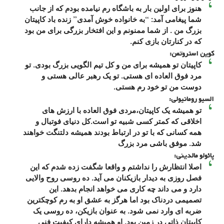
هنوز برای اولین بار به باشگاه رم نیامده بودم که از جانب
شما پیغامی آمد: “به خانواده خوش آمدی” زنده باد کاپیتان
بزرگ من . از شما ممنونم و این افتخار بزرگی برای من بود
که در کنارتان بازی کنم.
کوین استروتمن:
کاپیتان تو همیشه برای من و کل تیم الگویی بزرگ بودی. تو
مرد فوق العاده ای هستی. تو یک رهبر عالی هستی و
دوست من تو خود رم هستی.
السیو رومانیولی:
تو همیشه یک کاپیتان،مردی فوق العاده با ارزش های
اخلاقی که کمتر کسی شبیه تو است.کل دنیای فوتبال و
همه کسانی که با تو در ارتباط بودند همیشه دلتنگت خواهند
شد. موفق باشی مرد بزرگ
پائولو مالدینی:
اصلا انتظارش را نداشتم و واقعا شگفت زده شدم که این
فصل روزی به دیدار بازیکنان می آید. ده روسی روح والایی
دارد و می داند چه کاری می خواهد انجام بدهد. این
تصمیمی دردناک بود اما هرگز به عشق او به رم کوچکترین
ضربه ای وارد نمی شود. به عنوان بازیکن، ده روسی یک
کاپیتان ذاتی در زمین بود. او همیشه دارای کیفیت فنی