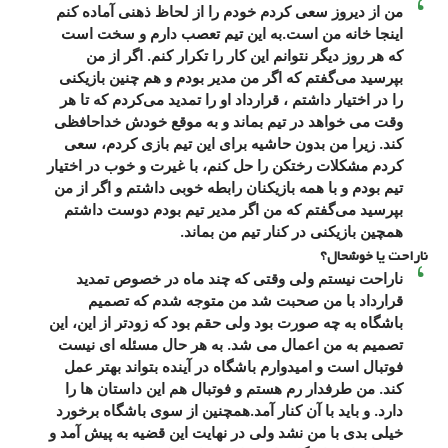
من از دیروز سعی کردم خودم را از لحاظ ذهنی آماده کنم
اینجا خانه من است.به این تیم تعصب دارم و سخت است
که هر روز دیگر نتوانم این کار را تکرار کنم. اگر از من
بپرسید می‌گفتم که اگر من مدیر بودم و هم چنین بازیکنی
را در اختیار داشتم ، قرارداد او را تمدید می‌کردم که تا هر
وقت می خواهد در تیم بماند و به موقع خودش خداحافظی
کند. زیرا من بدون حاشیه برای این تیم بازی کردم، سعی
کردم مشکلات رختکن را حل کنم، با غیرت و خوب در اختیار
تیم بودم و با همه بازیکنان رابطه خوبی داشتم و اگر از من
بپرسید می‌گفتم که من اگر مدیر تیم بودم دوست داشتم
همچین بازیکنی در کنار تیم من بماند.
ناراحت یا خوشحال؟
ناراحت نیستم ولی وقتی که چند ماه در خصوص تمدید
قرارداد با من صحبت شد من متوجه شدم که تصمیم
باشگاه به چه صورت بود ولی حقم بود که زودتر از این، این
تصمیم به من اعمال می شد. به هر حال مسئله ای نیست
فوتبال است و امیدوارم باشگاه در آینده بتواند بهتر عمل
کند. من طرفدار رم هستم و فوتبال هم این داستان ها را
دارد. و باید با آن کنار آمد.همچنین از سوی باشگاه برخورد
خیلی بدی با من نشد ولی در نهایت این قضیه به پیش آمد و