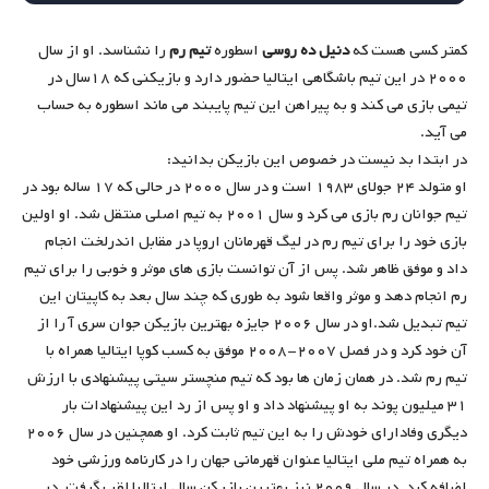
کمتر کسی هست که
دنیل ده روسی
اسطوره
تیم رم
را نشناسد. او از سال
۲۰۰۰ در این تیم باشگاهی ایتالیا حضور دارد و بازیکنی که ۱۸سال در
تیمی بازی می کند و به پیراهن این تیم پایبند می ماند اسطوره به حساب
می آید.
در ابتدا بد نیست در خصوص این بازیکن بدانید:
او متولد ۲۴ جولای ۱۹۸۳ است و در سال ۲۰۰۰ در حالی که ۱۷ ساله بود در
تیم جوانان رم بازی می کرد و سال ۲۰۰۱ به تیم اصلی منتقل شد. او اولین
بازی خود را برای تیم رم در لیگ قهرمانان اروپا در مقابل اندرلخت انجام
داد و موفق ظاهر شد. پس از آن توانست بازی های موثر و خوبی را برای تیم
رم انجام دهد و موثر واقعا شود به طوری که چند سال بعد به کاپیتان این
تیم تبدیل شد.او در سال ۲۰۰۶ جایزه بهترین بازیکن جوان سری آ را از
آن خود کرد و در فصل ۲۰۰۷-۲۰۰۸ موفق به کسب کوپا ایتالیا همراه با
تیم رم شد. در همان زمان ها بود که تیم منچستر سیتی پیشنهادی با ارزش
۳۱ میلیون پوند به او پیشنهاد داد و او پس از رد این پیشنهادات بار
دیگری وفادارای خودش را به این تیم ثابت کرد. او همچنین در سال ۲۰۰۶
به همراه تیم ملی ایتالیا عنوان قهرمانی جهان را در کارنامه ورزشی خود
اضافه کرد. در سال ۲۰۰۹ نیز بهترین بازیکن سال ایتالیا لقب گرفت. در