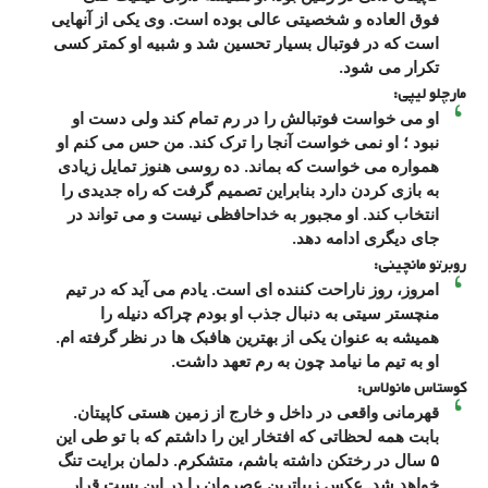
فوق العاده و شخصیتی عالی بوده است. وی یکی از آنهایی
است که در فوتبال بسیار تحسین شد و شبیه او کمتر کسی
تکرار می شود.
مارچلو لیپی:
او می خواست فوتبالش را در رم تمام کند ولی دست او
نبود ؛ او نمی خواست آنجا را ترک کند. من حس می کنم او
همواره می خواست که بماند. ده روسی هنوز تمایل زیادی
به بازی کردن دارد بنابراین تصمیم گرفت که راه جدیدی را
انتخاب کند. او مجبور به خداحافظی نیست و می تواند در
جای دیگری ادامه دهد.
روبرتو مانچینی:
امروز، روز ناراحت کننده ای است. یادم می آید که در تیم
منچستر سیتی به دنبال جذب او بودم چراکه دنیله را
همیشه به عنوان یکی از بهترین هافبک ها در نظر گرفته ام.
او به تیم ما نیامد چون به رم تعهد داشت.
کوستاس مانولاس:
قهرمانی واقعی در داخل و خارج از زمین هستی کاپیتان.
بابت همه لحظاتی که افتخار این را داشتم که با تو طی این
۵ سال در رختکن داشته باشم، متشکرم. دلمان برایت تنگ
خواهد شد. عکسِ زیباترین عصرمان را در این پست قرار