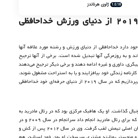
ژاوی هرناندز
ستارگان مطرح دنیا که در سال ۲۰۱۹ از دنیای ورزش خداحافظی
ود دارد خداحافظی از دنیای ورزش و رشته مورد علاقه آنها
ند و به روزمرگی آنها تبدیل شده است. برخی از آنها ترجیح
بیگری، داوری و غیره ادامه دهند و برخی دیگر ترجیح می‌دهند
 کارنامه زندگی خود بیافزایند و یا به استراحت مشغول شوند.
در مطلب زیر به برخی از بازیکنان در رشته‌های مختلف می‌پردازیم که در سال ۲۰۱۹ از دنیای حرفه‌ای خود خداحافظی
وتبال گذاشت. او یک هافبک مرکزی بود که در رئال مادرید به
عنوان یک هافبک تهاجمی بازی کرد. به وجود بازی‌های خوبی که برای رئال مادرید انجام داد سرانجام در سال ۲۰۰۹ و در
آخرین دقایق نقل و انتقالات به اینتر پیوست و یکی از ارکان اصلی تیمش لقب گرفت. وی در سال ۲۰۱۲ پس از کش و
ت و منچستر یونایتد مشتری سرسخت او بود. خود اسنایدر هم