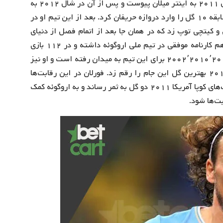
مقابل اینتر به قهرمانی دست یافت. فورلان در تابستان سال ۲۰۱۱ به اینتر میلان پیوست و پس از آن در شال ۲۰۱۲ به
تیم اینتر ناسیونال ملحق شد و به مدت دو سال در ۳۴ مسابقه ۱۰ گل را وارد دروازه حریفان کرد. بعد از این تیم او در
و کیتچی توپ زد که در همان جا بعد از اتمام فصل از دنیای
فوتبال در سن ۴۰ سالگی خداحافظی کرد. وی در رده ملی هم کارنامه موفقی در تیم ملی اروگوئه داشته و در ۱۱۲ بازی
ملی ۳۶ گل به ثمر رسانده‌ است. فورلان در ۳ جام جهانی ۲۰۰۲٬۲۰۱۰٬۲۰۱۴ برای این تیم به میدان رفته‌ است و او نیز
با به ثمر رساندن گلی فوق‌العاده به آلمان در جام جهانی ۲۰۱۰ بهترین گل این جام را رقم زد. فورلان در این رقابت‌ها
به‌عنوان بهترین بازیکن جام برگزیده شد. او در فینال رقابت‌های کوپا آمریکا ۲۰۱۱ دو گل به ثمر رساند و به اروگوئه کمک
بت‌ها شود.