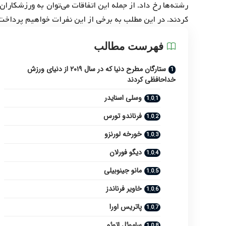
رشته‌ها رخ داد. از جمله این اتفاقات می‌توان به ورزشکارا
کردند. در این مطلب به برخی از این نفرات خواهیم پرداخت
فهرست مطالب
ستارگان مطرح دنیا که در سال ۲۰۱۹ از دنیای ورزش
خداحافظی کردند
وسلی اسنایدر
فرناندو تورس
خورخه لورنزو
دیگو فورلان
مانو جینوبیلی
خاویر فرناندز
پاتریس اورا
ساموئل اتوئو