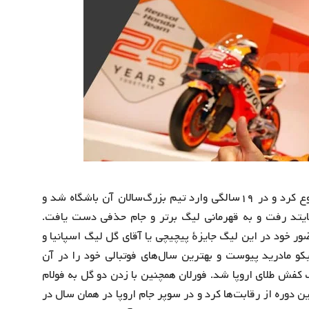
دیگو فورلان فوتبال خود را از تیم جوانان ایندپندینته شروع کرد و در ۱۹سالگی وارد تیم بزرگ‌سالان آن باشگاه شد و
 یونایتد رفت و به قهرمانی لیگ برتر و جام حذفی دست یافت.
ر خود در این لیگ جایزهٔ پیچیچی یا آقای گل لیگ اسپانیا و
ا را کسب کرد. وی در سال ۲۰۰۷ به اتلتیکو مادرید پیوست و بهترین سال‌های فوتبالی خود را در آن
بار موفق به کسب کفش طلای اروپا شد. فورلان همچنین با زدن دو گل به فولام
 مادرید را قهرمان این دوره از رقابت‌ها کرد و در سوپر جام اروپا در همان سال در