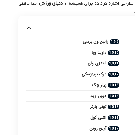
ن مطرحی اشاره کرد که برای همیشه از
دنیای ورزش
خداحافظی
.
رابین ون پرسی
داوید ویا
لیندزی وان
درک نویتزسکی
پیتر چک
دوین وید
تونی پارکر
اشلی کول
آرین روبن