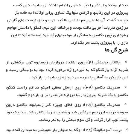
دیدار بودند و اینکار را نیز به خوبی انجام دادند. زیمبابوه بدون کسب
پیروزی در این رقابتها و گرفتن تنها یک تساوی برابر اوگاندا به خانه باز
خواهد گشت. آن ها علی رغم داشتن مالکیت توپ و خلق فرصت های گلزنی
در زدن ضربات آخر بی دقت بودند و برخلاف این تیم، کنگو با داشتن مهاجم
زهرداری چون باکامبو به سادگی از موقعیتهای کم خود استفاده کرد تا این
بازی را با پیروزی پشت سر بگذارد.
شرح گل ها
جاناتان بولینگی (۴): روی اشتباه دروازبان زیمبابوه توپ برگشتی از
ضربه آزاد یار کنگو که به تیر دروازه برخورد کرده بود به بولینگی رسید و
این بازیکن به آسانی با ضربه سر دروازه زیمبابوه را باز کرد.
سدریک باکامبو (۳۴): روی ارسال عمقی امپکو مدافع راست کنگو،
باکامبو با یک ضربه بیرون پا زیبا دروازه حریف را برای بار دوم گشود.
سدریک باکامبو (۶۵): روی خطای چیپزه گلر زیمبابوه، باکامبو درون
محوطه جریمه این تیم سرنگون شد و صاحب ضربه پنالتی شد. سدریک خود
پشت توپ قرار گرفت و گل سوم تیمش را به ثمر رساند.
بریت آسومبالونگا (۷۸): او که به عنوان یار تعویضی به میدان آمده بود