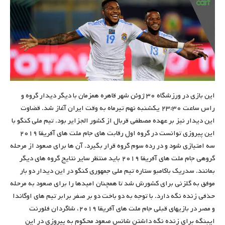
این بازی در ورزشگاه ۳۰ ژوئن شهر قاهره همزمان با دیگر دیدار گروه و
راس ساعت ۲۳:۳۰ یکشنبه نهم تیرماه به وقت ایران آغاز شد. قضاوت
این دیدار نیز بر عهده مصطفی قربال از کشور الجزایر بود. تیم ملی کنگو با
این پیروزی توانست در گروه اول رقابت های جام ملت های آفریقا ۲۰۱۹
سه امتیازی شود و در رده سوم گروه قرار بگیرد. آن ها برای صعود از مرحله
گروهی جام ملت های آفریقا ۲۰۱۹ باید منتظر سایر نتایج گروه های دیگر
بمانند. سدریک باکامبو ستاره تیم ملی جمهوری کنگو در این دیدار دو بار
موفق به گلزنی برای کشورش شد تا همچنان امیدها را برای صعود به مرحله
حذفی زنده نگه دارد. با توجه به دو باخت دو بر صفر برابر تیم های اوگاندا
و مصر در بازیهای قبلی جام ملت های آفریقا ۲۰۱۹، شاگردان فلورنت
ایبنگه برای زنده نگه داشتن شانس صعود محکوم به پیروزی در این