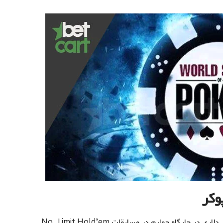
وکر
کسب رتبه نخست در WSOP ، کسب جایزه دوهزار دلاری در جایگاه چهارم در مسابقات No-Limit Hold’em