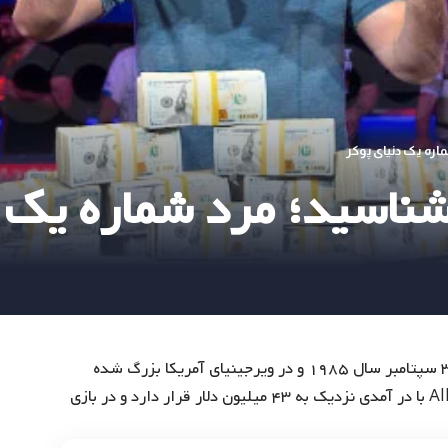
اره یک دنیای پوکر
شناسید؛ مرد شماره یک 
که به نام زی جاستین مشهور است متولد ۳۰ سپتامبر سال ۱۹۸۵ و در ویرجینیای آمریکا بزرگ شده
است و هم اکنون او نفر اول در لیست All Time Money List با در آمدی نزدیک به ۴۳ میلیون دلار قرار دارد و در بازی