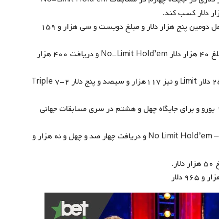
دریافت دو جایزه نقدی بازی‌ های جهانی پوکر که شامل دومین پنج هزار دلار و مبلغ دویست و سی هزار و ۱۵۹
دریافت شش جایزه نقدی که شامل میز نهایی به مبلغ ۴۰ هزار دلار No-Limit Hold’em و دریافت ۴۰۰ هزار
دریافت چهار جایزه نقدی و کسب مقام دومی با ۲۵۰۰ دلار Limit و نیز ۱۱۷هزار و سیصد و پنج دلار ۲-۷ Triple
دریافت شش جایزه نقدی که شامل ۲۰ هزار و ۱۵۰ یورو و برای جایگاه چهل و هشتم در سری مسابقات جهانی
کسب جایزه نخست در (No Limit Hold’em – Six Handed (Event #۱۱ و دریافت چهار صد و چهل و نه هزار و
ر.