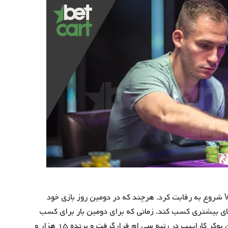
در سپتامبر ۲۰۰۴ در اروبا (Aruba) به صورت زنده در WPT شروع به رقابت کرد. هرچند که در دومین روز بازی خود
ای بیشتری کسب کند. زمانی که برای دومین بار برای کسب
موفقیت تلاش می نمود در سال ۲۰۰۶ درماجراجویی ستارگان پوکر کاراییب در رتبه سی ام قرارگرفت و برنده ۱۵ هزار و