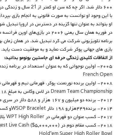
۶۰۰ دلار شد. اگر چه که س
با این وجود او توانست به صورت قانونی به انجام بازی بپرداز
او بتواند به عنوان تنها گزینه در دسترس در اروپا تبدیل 
در فوریه همان سال یعنی ۲۰۰۶ در باز
برنامه تلویزیونی شرکت می‌ کرد تبدیل شد. در همان زمان 
بازی های جهانی پوکر شرکت نماید و به موفقیت دست یابد.
از اتفاقات کلیدی زندگی حرفه ای جاستین بونومو بدانید:
French Open
۲۰۰۸- اولین برنده تورنمنت پوکر، قهرمانی تیم و قهرمانی تیم No Limit Hold’em
Dream Team Championship در لاس وگاس به مبلغ ۱۸ هزار دلار امریکا.
۲۰۱۲- برنده دو میلیون و ۱۶۷ هزار و ۵۸۸ دلار در سری مسابقات EPT Super High Roller مونت کارلو.
۲۰۱۴- برنده۴۴۹هزارو ۱۹۸ دلار WSOP Braceletو کسب مقام اول در.No Limit Hold’em Six Hande
۲۰۱۷- کسب عنوان دو قهرمانی در WPT High Roller بلاژیو$۲۵,۰۰۰ No Limit Hold’em.
Hold’em Super High Roller Bowl